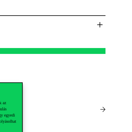
k az
ulás
gy egyedi
olyásolhat