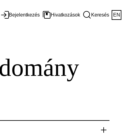
Bejelentkezés
Hivatkozások
Keresés
EN
udomány