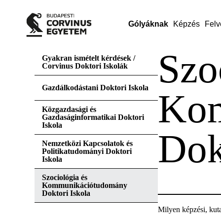
Gólyáknak
Képzés
Felv
Szo
Gyakran ismételt kérdések /
Corvinus Doktori Iskolák
Gazdálkodástani Doktori Iskola
Kom
Közgazdasági és
Gazdaságinformatikai Doktori
Iskola
Dok
Nemzetközi Kapcsolatok és
Politikatudományi Doktori
Iskola
Szociológia és
Kommunikációtudomány
Doktori Iskola
Milyen képzési, kutat