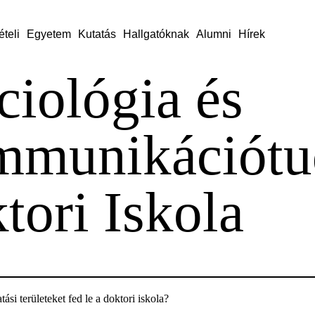
ételi
Egyetem
Kutatás
Hallgatóknak
Alumni
Hírek
ciológia és
munikációt
tori Iskola
ási területeket fed le a doktori iskola?