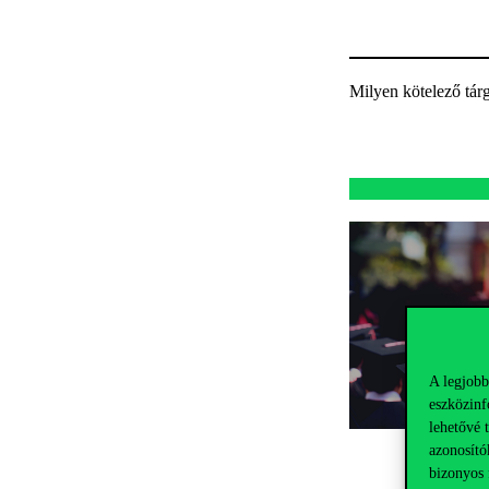
Milyen kötelező tár
A legjobb
eszközinf
lehetővé 
azonosító
bizonyos 