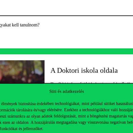
gyakat kell tanulnom?
A Doktori iskola oldala
További információ ide kattintva érhető el!
Süti és adatkezelés
 élmények biztosítása érdekében technológiákat, mint például sütiket használun
ormációk tárolására és/vagy elérésére. Ezekhez a technológiákhoz való hozzájár
teszi számunkra az olyan adatok feldolgozását, mint a böngészési magatartás va
k ezen az oldalon. A hozzájárulás megtagadása vagy visszavonása negatívan bef
funkciókat és jellemzőket.