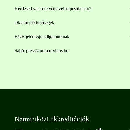
Kérdésed van a felvételivel kapcsolatban?
Oktatói elérhetőségek
HUB jelenlegi hallgatóinknak
Sajtó:
press@uni-corvinus.hu
Nemzetközi akkreditációk