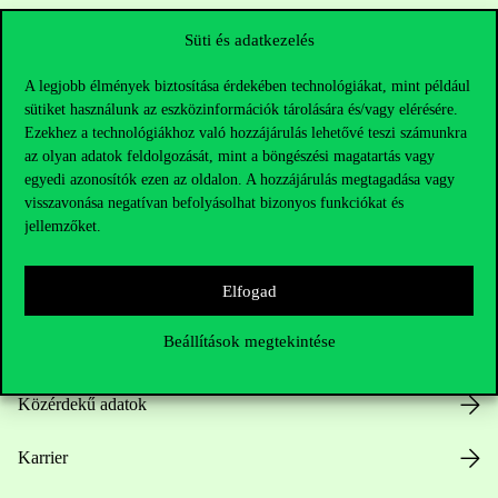
Sajtó:
press@uni-corvinus.hu
Süti és adatkezelés
A legjobb élmények biztosítása érdekében technológiákat, mint például
sütiket használunk az eszközinformációk tárolására és/vagy elérésére.
Ezekhez a technológiákhoz való hozzájárulás lehetővé teszi számunkra
az olyan adatok feldolgozását, mint a böngészési magatartás vagy
egyedi azonosítók ezen az oldalon. A hozzájárulás megtagadása vagy
Hasznos linkek
visszavonása negatívan befolyásolhat bizonyos funkciókat és
jellemzőket.
Elfogad
Nyitvatartás
Beállítások megtekintése
Házirend
Közérdekű adatok
Karrier