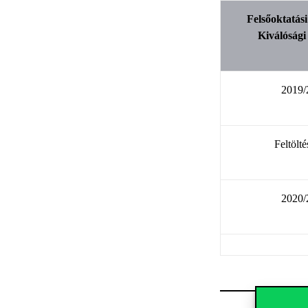
Felsőoktatás
Kiválóság
2019/
Feltöltés
2020/