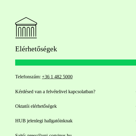
Elérhetőségek
Telefonszám:
+36 1 482 5000
Kérdésed van a felvételivel kapcsolatban?
Oktatói elérhetőségek
HUB jelenlegi hallgatóinknak
Sajtó:
press@uni-corvinus.hu