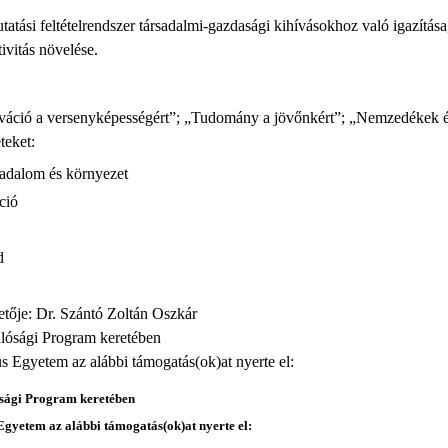
tatási feltételrendszer társadalmi-gazdasági kihívásokhoz való igazítása, 
vitás növelése.
áció a versenyképességért”; „Tudomány a jövőnkért”; „Nemzedékek életk
eteket:
sadalom és környezet
áció
d
etője: Dr. Szántó Zoltán Oszkár
lósági Program keretében
s Egyetem az alábbi támogatás(ok)at nyerte el:
ósági Program keretében
Egyetem az alábbi támogatás(ok)at nyerte el: