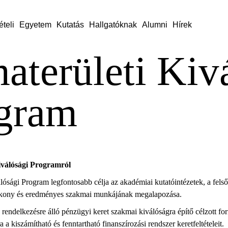
ételi
Egyetem
Kutatás
Hallgatóknak
Alumni
Hírek
aterületi Kiv
gram
válósági Programról
ósági Program legfontosabb célja az akadémiai kutatóintézetek, a felsőo
tékony és eredményes szakmai munkájának megalapozása.
a rendelkezésre álló pénzügyi keret szakmai kiválóságra építő célzott fo
a kiszámítható és fenntartható finanszírozási rendszer keretfeltételeit.