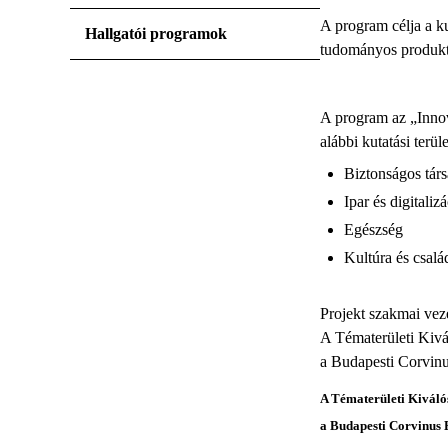
A program célja a ku
Hallgatói programok
tudományos produkti
A program az „Innov
alábbi kutatási terül
Biztonságos tár
Ipar és digitaliz
Egészség
Kultúra és csalá
Projekt szakmai vez
A Tématerületi Kivá
a Budapesti Corvinu
A Tématerületi Kivál
a Budapesti Corvinus 