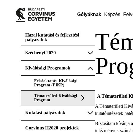
Gólyáknak
Képzés
Felv
Tém
Hazai kutatási és fejlesztési
pályázatok
Széchenyi 2020
Pro
Kiválósági Programok
Felsőoktatási Kiválósági
Program (FIKP)
Tématerületi Kiválósági
A Tématerületi Ki
Program
A Tématerületi Kivál
Kutatási pályázatok
kutatóintézetek ha
Biztosítani kívánja 
Corvinus H2020 projektek
intézmények számára 