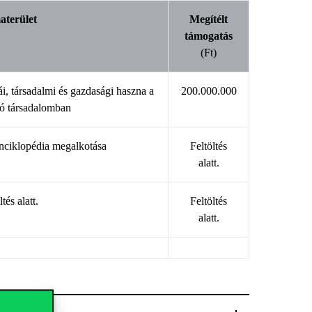
aterület
Megítélt
támogatás
(Ft)
i, társadalmi és gazdasági haszna a
200.000.000
dó társadalomban
nciklopédia megalkotása
Feltöltés
alatt.
ltés alatt.
Feltöltés
alatt.