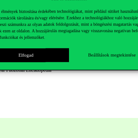
 élmények biztosítása érdekében technológiákat, mint például sütiket használun
ormációk tárolására és/vagy elérésére. Ezekhez a technológiákhoz való hozzájár
teszi számunkra az olyan adatok feldolgozását, mint a böngészési magatartás va
k ezen az oldalon. A hozzájárulás megtagadása vagy visszavonása negatívan bef
nnováció potenciálja, formái, társadalmi és gazdasági haszna a digitali
funkciókat és jellemzőket.
Elfogad
Beállítások megtekintése
ar Filozófiai Enciklopédia