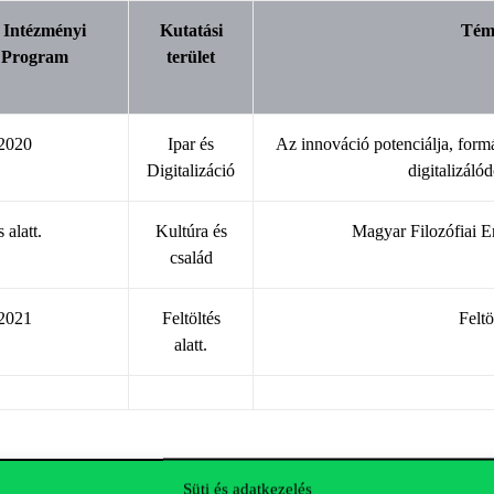
i Intézményi
Kutatási
Tém
i Program
terület
2020
Ipar és
Az innováció potenciálja, formá
Digitalizáció
digitalizáló
 alatt.
Kultúra és
Magyar Filozófiai E
család
2021
Feltöltés
Feltö
alatt.
Süti és adatkezelés