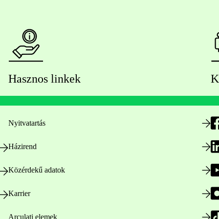
Hasznos linkek
K
Nyitvatartás
Házirend
Közérdekű adatok
Karrier
Arculati elemek