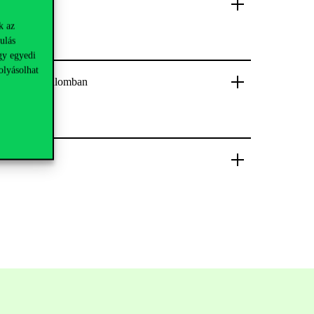
k az
ulás
gy egyedi
olyásolhat
zálódó társadalomban