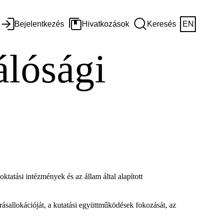
Bejelentkezés
Hivatkozások
Keresés
EN
álósági
ktatási intézmények és az állam által alapított
rrásallokációját, a kutatási együttműködések fokozását, az