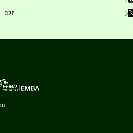
RRF
en