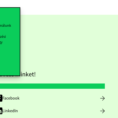
ználunk
zési
gy
övess minket!
Facebook
LinkedIn