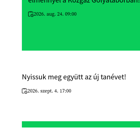
élménnyel a Közgáz Gólyatáborban!
2026. aug. 24. 09:00
Nyissuk meg együtt az új tanévet!
2026. szept. 4. 17:00