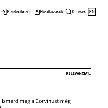
Bejelentkezés
Hivatkozások
Keresés
EN
RELEVANCIA
 Ismerd meg a Corvinust még