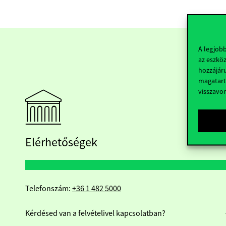
A legjob
az eszköz
hozzájáru
magatart
visszavo
Elérhetőségek
Telefonszám:
+36 1 482 5000
Kérdésed van a felvételivel kapcsolatban?