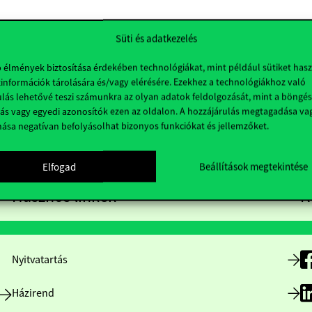
Süti és adatkezelés
b élmények biztosítása érdekében technológiákat, mint például sütiket has
információk tárolására és/vagy elérésére. Ezekhez a technológiákhoz való
lás lehetővé teszi számunkra az olyan adatok feldolgozását, mint a böngés
ás vagy egyedi azonosítók ezen az oldalon. A hozzájárulás megtagadása va
nása negatívan befolyásolhat bizonyos funkciókat és jellemzőket.
Elfogad
Beállítások megtekintése
Hasznos linkek
K
Nyitvatartás
Házirend