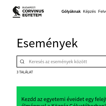
Gólyáknak
Képzés
Felv
Események
3 TALÁLAT
Kezdd az egyetemi éveidet egy felej