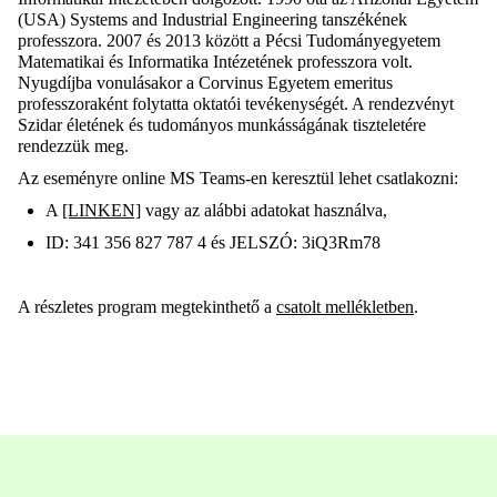
(USA) Systems and Industrial Engineering tanszékének
professzora. 2007 és 2013 között a Pécsi Tudományegyetem
Matematikai és Informatika Intézetének
professzora volt.
Nyugdíjba vonulásakor a Corvinus Egyetem emeritus
professzoraként folytatta oktatói tevékenységét. A rendezvényt
Szidar életének és tudományos munkásságának tiszteletére
rendezzük meg.
Az eseményre online MS Teams-en keresztül lehet csatlakozni:
A
[LINKEN]
vagy
az
alábbi
adatokat
használva
,
ID:
341 356 827 787 4
és
JELSZÓ:
3iQ3Rm78
A részletes program megtekinthető
a
csatolt mellékletben
.