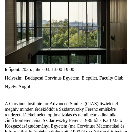
Időpont: 2025.
j
úlius
03
.
13:00-19:00
Helyszín
: Budapesti Corvinus Egyetem, E épület, Faculty Club
Nyelv
: Angol
A Corvinus Institute for Advanced Studies (CIAS) tisztelettel
meghív minden érdeklődőt a Szidarovszky Ferenc emlékére
rendezett Játékelmélet, optimalizálás és nemlineáris dinamika
című konferenciára. Szidarovszky Ferenc 1986-tól a Karl Marx
Közgazdaságtudományi Egyetem (ma Corvinus) Matematikai és
Informatikai Intézetében dolgozott. 1990 óta az Arizonai Egyetem