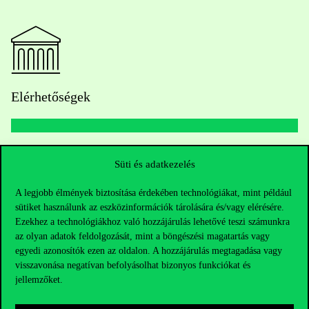
Elérhetőségek
Telefonszám:
+36 1 482 5000
Süti és adatkezelés
Kérdésed van a felvételivel kapcsolatban?
A legjobb élmények biztosítása érdekében technológiákat, mint például
sütiket használunk az eszközinformációk tárolására és/vagy elérésére.
Ezekhez a technológiákhoz való hozzájárulás lehetővé teszi számunkra
Oktatói elérhetőségek
az olyan adatok feldolgozását, mint a böngészési magatartás vagy
egyedi azonosítók ezen az oldalon. A hozzájárulás megtagadása vagy
HUB jelenlegi hallgatóinknak
visszavonása negatívan befolyásolhat bizonyos funkciókat és
jellemzőket.
Sajtó:
press@uni-corvinus.hu