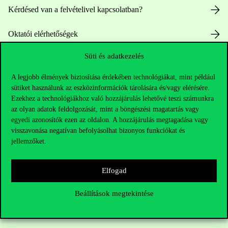
Kérdésed van a felvételivel kapcsolatban?
Oktatói elérhetőségek
Süti és adatkezelés
HUB jelenlegi hallgatóinknak
A legjobb élmények biztosítása érdekében technológiákat, mint például
Sajtó:
press@uni-corvinus.hu
sütiket használunk az eszközinformációk tárolására és/vagy elérésére.
Ezekhez a technológiákhoz való hozzájárulás lehetővé teszi számunkra
az olyan adatok feldolgozását, mint a böngészési magatartás vagy
egyedi azonosítók ezen az oldalon. A hozzájárulás megtagadása vagy
visszavonása negatívan befolyásolhat bizonyos funkciókat és
jellemzőket.
Hasznos linkek
Elfogad
Beállítások megtekintése
Nyitvatartás