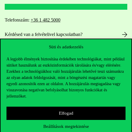
Telefonszám:
+36 1 482 5000
Kérdésed van a felvételivel kapcsolatban?
Süti és adatkezelés
Oktatói elérhetőségek
A legjobb élmények biztosítása érdekében technológiákat, mint például
HUB jelenlegi hallgatóinknak
sütiket használunk az eszközinformációk tárolására és/vagy elérésére.
Ezekhez a technológiákhoz való hozzájárulás lehetővé teszi számunkra
Sajtó:
press@uni-corvinus.hu
az olyan adatok feldolgozását, mint a böngészési magatartás vagy
egyedi azonosítók ezen az oldalon. A hozzájárulás megtagadása vagy
visszavonása negatívan befolyásolhat bizonyos funkciókat és
jellemzőket.
Elfogad
Hasznos linkek
Beállítások megtekintése