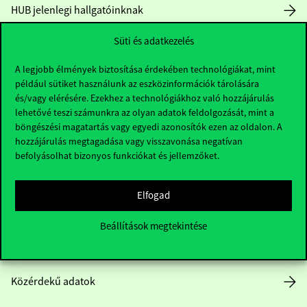
HUB jelenlegi hallgatóinknak
Süti és adatkezelés
Sajtó:
press@uni-corvinus.hu
A legjobb élmények biztosítása érdekében technológiákat, mint
például sütiket használunk az eszközinformációk tárolására
és/vagy elérésére. Ezekhez a technológiákhoz való hozzájárulás
lehetővé teszi számunkra az olyan adatok feldolgozását, mint a
böngészési magatartás vagy egyedi azonosítók ezen az oldalon. A
hozzájárulás megtagadása vagy visszavonása negatívan
Hasznos linkek
befolyásolhat bizonyos funkciókat és jellemzőket.
Elfogad
Nyitvatartás
Beállítások megtekintése
Házirend
Közérdekű adatok