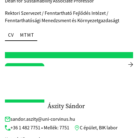
Dean for Sustainability Associate Professor
Rektori Szervezet / Fenntartható Fejlődés Intézet /
Fenntarthatósági Menedzsment és Környezetgazdaságt
CV
MTMT
Ászity Sándor
sandor.aszity@uni-corvinus.hu
+36 1 482 7751 • Mellék: 7751
C épület, BIK labor