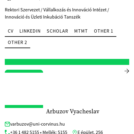
Rektori Szervezet / Vállalkozás és Innováció Intézet /
Innováció és Üzleti Inkubáció Tanszék
CV
LINKEDIN
SCHOLAR
MTMT
OTHER 1
OTHER 2
Arbuzov Vyacheslav
varbuzov@uni-corvinus.hu
+36 1 482 5155 • Mellék: 5155
E épület, 256