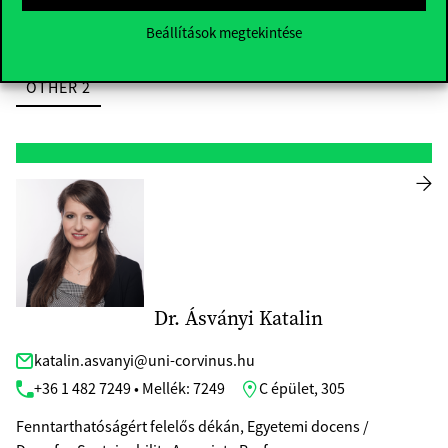
Rektori Szervezet / Adatelemzés és Informatika Intézet
Beállítások megtekintése
LINKEDIN
SCHOLAR
MTMT
OTHER 1
OTHER 2
Dr. Ásványi Katalin
katalin.asvanyi@uni-corvinus.hu
+36 1 482 7249 • Mellék: 7249
C épület, 305
Fenntarthatóságért felelős dékán, Egyetemi docens /