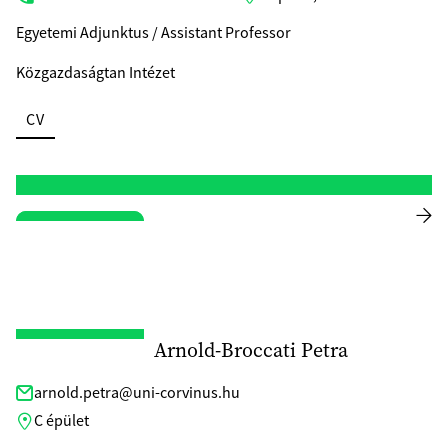
Egyetemi Adjunktus / Assistant Professor
Közgazdaságtan Intézet
CV
Arnold-Broccati Petra
arnold.petra@uni-corvinus.hu
C épület