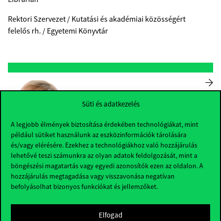
Rektori Szervezet / Kutatási és akadémiai közösségért
felelős rh. / Egyetemi Könyvtár
Süti és adatkezelés
A legjobb élmények biztosítása érdekében technológiákat, mint
például sütiket használunk az eszközinformációk tárolására
és/vagy elérésére. Ezekhez a technológiákhoz való hozzájárulás
Dr. Asemi Asefeh
lehetővé teszi számunkra az olyan adatok feldolgozását, mint a
böngészési magatartás vagy egyedi azonosítók ezen az oldalon. A
asemi.asefeh@uni-corvinus.hu
hozzájárulás megtagadása vagy visszavonása negatívan
Sóház, 125
befolyásolhat bizonyos funkciókat és jellemzőket.
Egyetemi Docens / Associate Professor
Elfogad