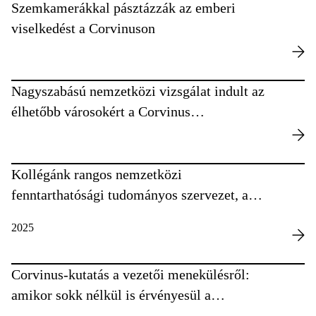
Szemkamerákkal pásztázzák az emberi
viselkedést a Corvinuson
Nagyszabású nemzetközi vizsgálat indult az
élhetőbb városokért a Corvinus
részvételével
Kollégánk rangos nemzetközi
fenntarthatósági tudományos szervezet, az
ISDRS elnöke lett
2025
Corvinus-kutatás a vezetői menekülésről:
amikor sokk nélkül is érvényesül a
sokkhatás