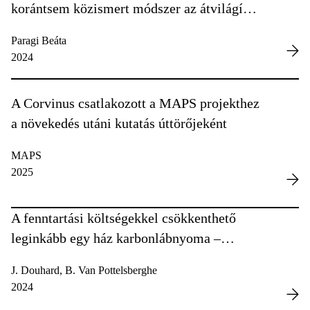
korántsem közismert módszer az átvilágítás
a nemzetközi segélyszervezeteknél
Paragi Beáta
2024
A Corvinus csatlakozott a MAPS projekthez
a növekedés utáni kutatás úttörőjeként
MAPS
2025
A fenntartási költségekkel csökkenthető
leginkább egy ház karbonlábnyoma –
mutatjuk, hogyan érdemes
J. Douhard, B. Van Pottelsberghe
2024