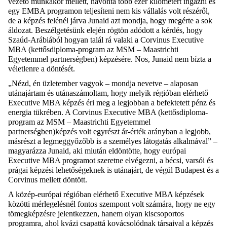
vezető munkakör mellett, havonta több ezer kilométert ingázni és
egy EMBA programon teljesíteni nem kis vállalás volt részéről,
de a képzés felénél járva Junaid azt mondja, hogy megérte a sok
áldozat. Beszélgetésünk elején rögtön adódott a kérdés, hogy
Szaúd-Arábiából hogyan talál rá valaki a
Corvinus Executive
MBA (kettősdiploma-program az MSM – Maastrichti
Egyetemmel partnerségben)
képzésére. Nos, Junaid nem bízta a
véletlenre a döntését.
„Nézd, én üzletember vagyok – mondja nevetve – alaposan
utánajártam és utánaszámoltam, hogy melyik régióban elérhető
Executive MBA képzés éri meg a legjobban a befektetett pénz és
energia tükrében. A
Corvinus Executive MBA (kettősdiploma-
program az MSM – Maastrichti Egyetemmel
partnerségben)
képzés volt egyrészt ár-érték arányban a legjobb,
másrészt a legmeggyőzőbb is a személyes látogatás alkalmával” –
magyarázza Junaid, aki miután eldöntötte, hogy európai
Executive MBA programot szeretne elvégezni, a bécsi, varsói és
prágai képzési lehetőségeknek is utánajárt, de végül Budapest és a
Corvinus mellett döntött.
A közép-európai régióban elérhető Executive MBA képzések
közötti mérlegelésnél fontos szempont volt számára, hogy ne egy
tömegképzésre jelentkezzen, hanem olyan kiscsoportos
programra, ahol kvázi csapattá kovácsolódnak társaival a képzés