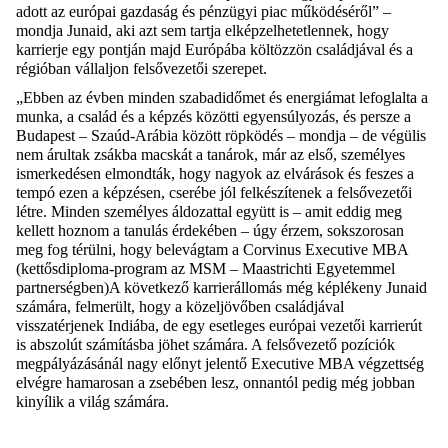
adott az európai gazdaság és pénzügyi piac működéséről” –
mondja Junaid, aki azt sem tartja elképzelhetetlennek, hogy
karrierje egy pontján majd Európába költözzön családjával és a
régióban vállaljon felsővezetői szerepet.
„Ebben az évben minden szabadidőmet és energiámat lefoglalta a
munka, a család és a képzés közötti egyensúlyozás, és persze a
Budapest – Szaúd-Arábia között röpködés – mondja – de végülis
nem árultak zsákba macskát a tanárok, már az első, személyes
ismerkedésen elmondták, hogy nagyok az elvárások és feszes a
tempó ezen a képzésen, cserébe jól felkészítenek a felsővezetői
létre. Minden személyes áldozattal együtt is – amit eddig meg
kellett hoznom a tanulás érdekében – úgy érzem, sokszorosan
meg fog térülni, hogy belevágtam a
Corvinus Executive MBA
(kettősdiploma-program az MSM – Maastrichti Egyetemmel
partnerségben)
A következő karrierállomás még képlékeny Junaid
számára, felmerült, hogy a közeljövőben családjával
visszatérjenek Indiába, de egy esetleges európai vezetői karrierút
is abszolút számításba jöhet számára. A felsővezető pozíciók
megpályázásánál nagy előnyt jelentő Executive MBA végzettség
elvégre hamarosan a zsebében lesz, onnantól pedig még jobban
kinyílik a világ számára.