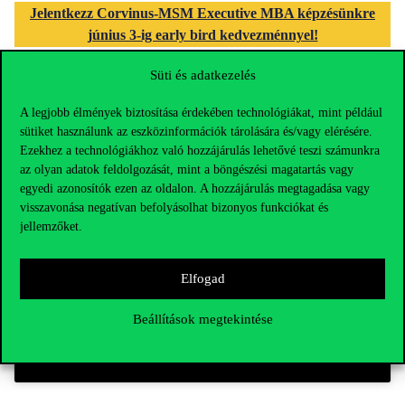
Jelentkezz Corvinus-MSM Executive MBA képzésünkre
június 3-ig early bird kedvezménnyel!
Süti és adatkezelés
A legjobb élmények biztosítása érdekében technológiákat, mint például
sütiket használunk az eszközinformációk tárolására és/vagy elérésére.
Ezekhez a technológiákhoz való hozzájárulás lehetővé teszi számunkra
az olyan adatok feldolgozását, mint a böngészési magatartás vagy
egyedi azonosítók ezen az oldalon. A hozzájárulás megtagadása vagy
visszavonása negatívan befolyásolhat bizonyos funkciókat és
jellemzőket.
Click to accept marketing cookies and enable
this content
Elfogad
Beállítások megtekintése