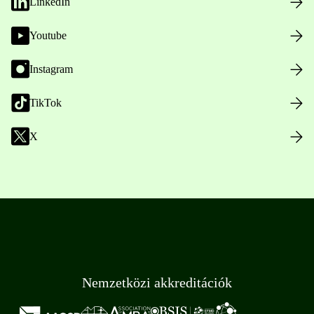
LinkedIn
Youtube
Instagram
TikTok
X
Nemzetközi akkreditációk