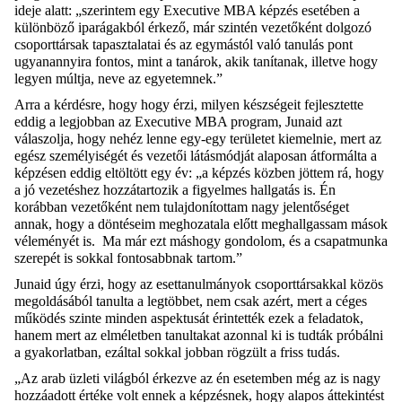
ideje alatt: „szerintem egy Executive MBA képzés esetében a
különböző iparágakból érkező, már szintén vezetőként dolgozó
csoporttársak tapasztalatai és az egymástól való tanulás pont
ugyanannyira fontos, mint a tanárok, akik tanítanak, illetve hogy
legyen múltja, neve az egyetemnek.”
Arra a kérdésre, hogy hogy érzi, milyen készségeit fejlesztette
eddig a legjobban az Executive MBA program, Junaid azt
válaszolja, hogy nehéz lenne egy-egy területet kiemelnie, mert az
egész személyiségét és vezetői látásmódját alaposan átformálta a
képzésen eddig eltöltött egy év: „a képzés közben jöttem rá, hogy
a jó vezetéshez hozzátartozik a figyelmes hallgatás is. Én
korábban vezetőként nem tulajdonítottam nagy jelentőséget
annak, hogy a döntéseim meghozatala előtt meghallgassam mások
véleményét is. Ma már ezt máshogy gondolom, és a csapatmunka
szerepét is sokkal fontosabbnak tartom.”
Junaid úgy érzi, hogy az esettanulmányok csoporttársakkal közös
megoldásából tanulta a legtöbbet, nem csak azért, mert a céges
működés szinte minden aspektusát érintették ezek a feladatok,
hanem mert az elméletben tanultakat azonnal ki is tudták próbálni
a gyakorlatban, ezáltal sokkal jobban rögzült a friss tudás.
„Az arab üzleti világból érkezve az én esetemben még az is nagy
hozzáadott értéke volt ennek a képzésnek, hogy alapos áttekintést