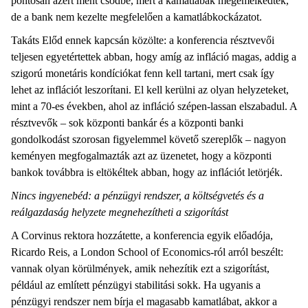
pontosan azért ment csődbe, mert a kamatlábak megemelkedtek,
de a bank nem kezelte megfelelően a kamatlábkockázatot.
Takáts Előd ennek kapcsán közölte: a konferencia résztvevői
teljesen egyetértettek abban, hogy amíg az infláció magas, addig a
szigorú monetáris kondíciókat fenn kell tartani, mert csak így
lehet az inflációt leszorítani. El kell kerülni az olyan helyzeteket,
mint a 70-es években, ahol az infláció szépen-lassan elszabadul. A
résztvevők – sok központi bankár és a központi banki
gondolkodást szorosan figyelemmel követő szereplők – nagyon
keményen megfogalmazták azt az üzenetet, hogy a központi
bankok továbbra is eltökéltek abban, hogy az inflációt letörjék.
Nincs ingyenebéd: a pénzügyi rendszer, a költségvetés és a
reálgazdaság helyzete megnehezítheti a szigorítást
A Corvinus rektora hozzátette, a konferencia egyik előadója,
Ricardo Reis, a London School of Economics-ról arról beszélt:
vannak olyan körülmények, amik nehezítik ezt a szigorítást,
például az említett pénzügyi stabilitási sokk. Ha ugyanis a
pénzügyi rendszer nem bírja el magasabb kamatlábat, akkor a