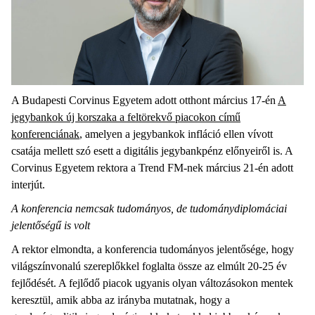
A Budapesti Corvinus Egyetem adott otthont március 17-én
A
jegybankok új korszaka a feltörekvő piacokon című
konferenciának
, amelyen a jegybankok infláció ellen vívott
csatája mellett szó esett a digitális jegybankpénz előnyeiről is. A
Corvinus Egyetem rektora a Trend FM-nek március 21-én adott
interjút.
A konferencia nemcsak tudományos, de tudománydiplomáciai
jelentőségű is volt
A rektor elmondta, a konferencia tudományos jelentősége, hogy
világszínvonalú szereplőkkel foglalta össze az elmúlt 20-25 év
fejlődését. A fejlődő piacok ugyanis olyan változásokon mentek
keresztül, amik abba az irányba mutatnak, hogy a