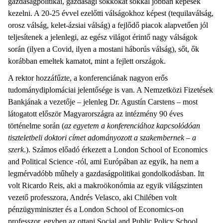
gazdaságpolitikai, gazdasági sokkokat sokkal jobban képesek
kezelni. A 20-25 évvel ezelőtti válságokhoz képest (tequilaválság,
orosz válság, kelet-ázsiai válság) a fejlődő piacok alapvetően jól
teljesítenek a jelenlegi, az egész világot érintő nagy válságok
során (ilyen a Covid, ilyen a mostani háborús válság), sőt, ők
korábban emeltek kamatot, mint a fejlett országok.
A rektor hozzáfűzte, a konferenciának nagyon erős
tudománydiplomáciai jelentősége is van. A Nemzetközi Fizetések
Bankjának a vezetője – jelenleg Dr. Agustín Carstens – most
látogatott először Magyarországra az intézmény 90 éves
történelme során (
az egyetem a konferenciához kapcsolódóan
tiszteletbeli doktori címet adományozott a szakembernek – a
szerk
.). Számos előadó érkezett a London School of Economics
and Political Science -ról, ami Európában az egyik, ha nem a
legmérvadóbb műhely a gazdaságpolitikai gondolkodásban. Itt
volt Ricardo Reis, aki a makroökonómia az egyik világszinten
vezető professzora, Andrés Velasco, aki Chilében volt
pénzügyminiszter és a London School of Economics-on
professzor, egyben az ottani Social and Public Policy School