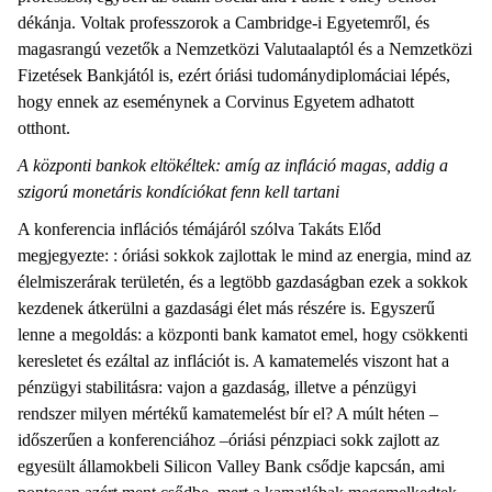
dékánja. Voltak professzorok a Cambridge-i Egyetemről, és
magasrangú vezetők a Nemzetközi Valutaalaptól és a Nemzetközi
Fizetések Bankjától is, ezért óriási tudománydiplomáciai lépés,
hogy ennek az eseménynek a Corvinus Egyetem adhatott
otthont.
A központi bankok eltökéltek: amíg az infláció magas, addig a
szigorú monetáris kondíciókat fenn kell tartani
A konferencia inflációs témájáról szólva Takáts Előd
megjegyezte: : óriási sokkok zajlottak le mind az energia, mind az
élelmiszerárak területén, és a legtöbb gazdaságban ezek a sokkok
kezdenek átkerülni a gazdasági élet más részére is. Egyszerű
lenne a megoldás: a központi bank kamatot emel, hogy csökkenti
keresletet és ezáltal az inflációt is. A kamatemelés viszont hat a
pénzügyi stabilitásra: vajon a gazdaság, illetve a pénzügyi
rendszer milyen mértékű kamatemelést bír el? A múlt héten –
időszerűen a konferenciához –óriási pénzpiaci sokk zajlott az
egyesült államokbeli Silicon Valley Bank csődje kapcsán, ami