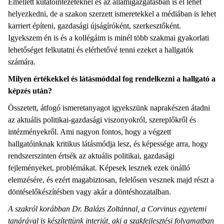
Emellett kutatóintézeteknél és az államigazgatásban is el lehet
helyezkedni, de a szakon szerzett ismeretekkel a médiában is lehet
karriert építeni, gazdasági újságíróként, szerkesztőként.
Igyekszem én is és a kollégáim is minél több szakmai gyakorlati
lehetőséget felkutatni és elérhetővé tenni ezeket a hallgatók
számára.
Milyen értékekkel és látásmóddal fog rendelkezni a hallgató a
képzés után?
Összetett, átfogó ismeretanyagot igyekszünk naprakészen átadni
az aktuális politikai-gazdasági viszonyokról, szereplőkről és
intézményekről. Ami nagyon fontos, hogy a végzett
hallgatóinknak kritikus látásmódja lesz, és képessége arra, hogy
rendszerszinten értsék az aktuális politikai, gazdasági
fejleményeket, problémákat. Képesek lesznek ezek önálló
elemzésére, és ezért magabiztosan, felelősen vesznek majd részt a
döntéselőkészítésben vagy akár a döntéshozatalban.
A szakról korábban Dr. Balázs Zoltánnal, a Corvinus egyetemi
tanárával is készítettünk interjút, aki a szakfejlesztési folyamatban