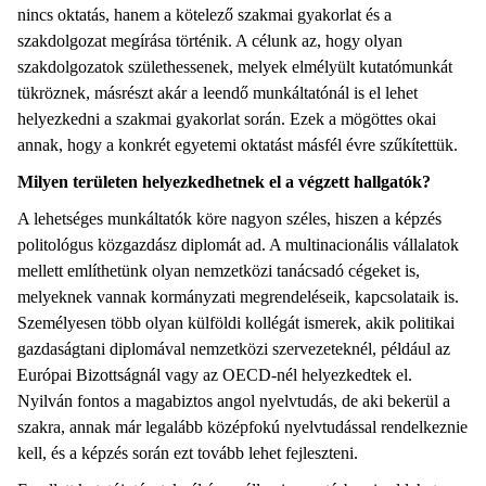
nincs oktatás, hanem a kötelező szakmai gyakorlat és a
szakdolgozat megírása történik. A célunk az, hogy olyan
szakdolgozatok születhessenek, melyek elmélyült kutatómunkát
tükröznek, másrészt akár a leendő munkáltatónál is el lehet
helyezkedni a szakmai gyakorlat során. Ezek a mögöttes okai
annak, hogy a konkrét egyetemi oktatást másfél évre szűkítettük.
Milyen területen helyezkedhetnek el a végzett hallgatók?
A lehetséges munkáltatók köre nagyon széles, hiszen a képzés
politológus közgazdász diplomát ad. A multinacionális vállalatok
mellett említhetünk olyan nemzetközi tanácsadó cégeket is,
melyeknek vannak kormányzati megrendeléseik, kapcsolataik is.
Személyesen több olyan külföldi kollégát ismerek, akik politikai
gazdaságtani diplomával nemzetközi szervezeteknél, például az
Európai Bizottságnál vagy az OECD-nél helyezkedtek el.
Nyilván fontos a magabiztos angol nyelvtudás, de aki bekerül a
szakra, annak már legalább középfokú nyelvtudással rendelkeznie
kell, és a képzés során ezt tovább lehet fejleszteni.