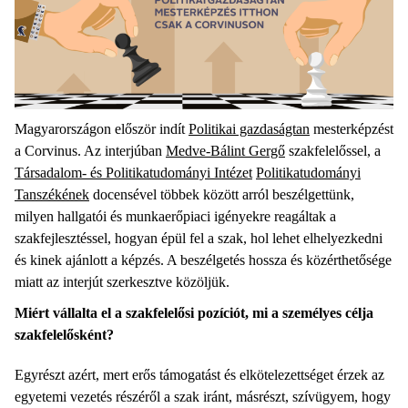
Magyarországon először indít
Politikai gazdaságtan
mesterképzést
a Corvinus. Az interjúban
Medve-Bálint Gergő
szakfelelőssel, a
Társadalom- és Politikatudományi Intézet
Politikatudományi
Tanszékének
docensével többek között arról beszélgettünk,
milyen hallgatói és munkaerőpiaci igényekre reagáltak a
szakfejlesztéssel, hogyan épül fel a szak, hol lehet elhelyezkedni
és kinek ajánlott a képzés. A beszélgetés hossza és közérthetősége
miatt az interjút szerkesztve közöljük.
Miért vállalta el a szakfelelősi pozíciót, mi a személyes célja
szakfelelősként?
Egyrészt azért, mert erős támogatást és elkötelezettséget érzek az
egyetemi vezetés részéről a szak iránt, másrészt, szívügyem, hogy