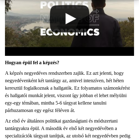
Hogyan épül fel a képzés?
A képzés negyedéves rendszerben zajlik. Ez azt jelenti, hogy
negyedévenként két tantárgy az, amivel intenzíven, hét héten
keresztül foglalkoznak a hallgatók. Ez folyamatos számonkérést
és hallgatói munkát jelent, viszont így jobban el lehet mélyülni
egy-egy témában, mintha 5-6 tárgyat kellene tanulni
párhuzamosan egy egész féléven át.
Az első év általános politikai gazdaságtani és módszertani
tantárgyakra épül. A második év első két negyedévében a
specializációk tárgyait tanítjuk, az utolsó két negyedévben pedig