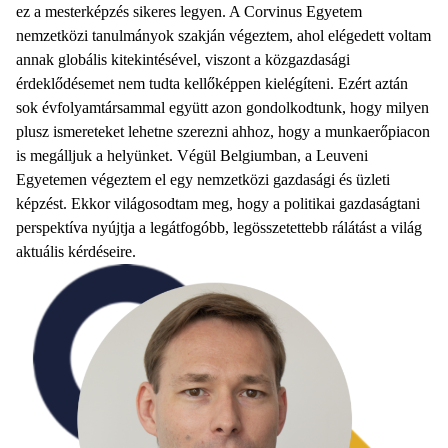
ez a mesterképzés sikeres legyen. A Corvinus Egyetem
nemzetközi tanulmányok szakján végeztem, ahol elégedett voltam
annak globális kitekintésével, viszont a közgazdasági
érdeklődésemet nem tudta kellőképpen kielégíteni. Ezért aztán
sok évfolyamtársammal együtt azon gondolkodtunk, hogy milyen
plusz ismereteket lehetne szerezni ahhoz, hogy a munkaerőpiacon
is megálljuk a helyünket. Végül Belgiumban, a Leuveni
Egyetemen végeztem el egy nemzetközi gazdasági és üzleti
képzést. Ekkor világosodtam meg, hogy a politikai gazdaságtani
perspektíva nyújtja a legátfogóbb, legösszetettebb rálátást a világ
aktuális kérdéseire.