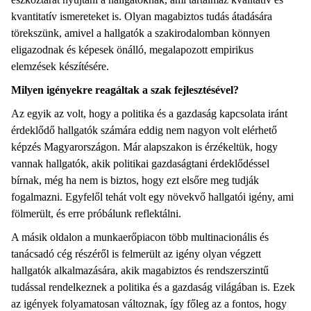
kvantitatív ismereteket is. Olyan magabiztos tudás átadására
törekszünk, amivel a hallgatók a szakirodalomban könnyen
eligazodnak és képesek önálló, megalapozott empirikus
elemzések készítésére.
Milyen igényekre reagáltak a szak fejlesztésével?
Az egyik az volt, hogy a politika és a gazdaság kapcsolata iránt
érdeklődő hallgatók számára eddig nem nagyon volt elérhető
képzés Magyarországon. Már alapszakon is érzékeltük, hogy
vannak hallgatók, akik politikai gazdaságtani érdeklődéssel
bírnak, még ha nem is biztos, hogy ezt elsőre meg tudják
fogalmazni. Egyfelől tehát volt egy növekvő hallgatói igény, ami
fölmerült, és erre próbálunk reflektálni.
A másik oldalon a munkaerőpiacon több multinacionális és
tanácsadó cég részéről is felmerült az igény olyan végzett
hallgatók alkalmazására, akik magabiztos és rendszerszintű
tudással rendelkeznek a politika és a gazdaság világában is. Ezek
az igények folyamatosan változnak, így főleg az a fontos, hogy