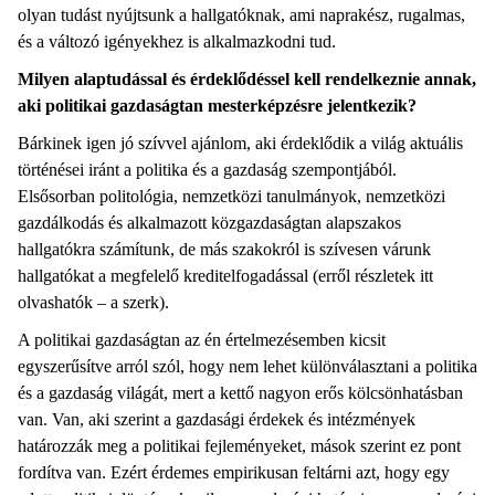
olyan tudást nyújtsunk a hallgatóknak, ami naprakész, rugalmas,
és a változó igényekhez is alkalmazkodni tud.
Milyen alaptudással és érdeklődéssel kell rendelkeznie annak,
aki politikai gazdaságtan mesterképzésre jelentkezik?
Bárkinek igen jó szívvel ajánlom, aki érdeklődik a világ aktuális
történései iránt a politika és a gazdaság szempontjából.
Elsősorban politológia, nemzetközi tanulmányok, nemzetközi
gazdálkodás és alkalmazott közgazdaságtan alapszakos
hallgatókra számítunk, de más szakokról is szívesen várunk
hallgatókat a megfelelő kreditelfogadással (erről részletek itt
olvashatók – a szerk).
A politikai gazdaságtan az én értelmezésemben kicsit
egyszerűsítve arról szól, hogy nem lehet különválasztani a politika
és a gazdaság világát, mert a kettő nagyon erős kölcsönhatásban
van. Van, aki szerint a gazdasági érdekek és intézmények
határozzák meg a politikai fejleményeket, mások szerint ez pont
fordítva van. Ezért érdemes empirikusan feltárni azt, hogy egy