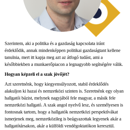
Szerintem, aki a politika és a gazdaság kapcsolata iránt
érdeklődik, annak mindenképpen politikai gazdaságtant kellene
tanulnia, mert itt kapja meg azt az átfogó tudást, ami a
későbbiekben a munkaerőpiacon a legnagyobb segítségére válik.
Hogyan képzeli el a szak jövőjét?
Azt szeretnénk, hogy kiegyensúlyozott, stabil érdeklődés
alakuljon ki hazai és nemzetközi szinten is. Szeretnénk egy olyan
hallgatói bázist, melynek nagyjából fele magyar, a másik fele
nemzetközi hallgató. A szak angol nyelvű lesz, és személyesen is
fontosnak tartom, hogy a hallgatók nemzetközi perspektívákat
ismerjenek meg, nemzetközileg is beágyazottak legyenek akár a
hallgatótársakon, akár a külföldi vendégoktatókon keresztül.