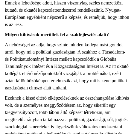
Ennek a lehetősége adott, hiszen viszonylag széles nemzetközi
kutatói és oktatói kapcsolatrendszerrel rendelkezünk. Nyugat-
Európában egyébként népszerű a képzés, és reméljük, hogy itthon
is az lesz.
Milyen kihívások merültek fel a szakfejlesztés alatt?
A nehézséget az adja, hogy szinte minden kolléga mást gondol
arról, hogy mi a politikai gazdaságtan. A szakhoz a Társadalom-
és Politikatudományi Intézet mellett kapcsolódik a Globális
Tanulmányok Intézet és a Közgazdaságtan Intézet is. Az itt oktató
kollégák eltérő nézőpontokból vizsgálják a problémákat, ezért
aztán különbözőképpen értelmezik azt, hogy mit is kéne politikai
gazdaságtan címszó alatt tanítani.
Ezeknek a kissé eltérő elképzeléseknek az összehangolása kihívás
volt, de a személyes meggyőződésem az, hogy sikerült egy
kiegyensúlyozott, több lábon álló képzést létrehozni, ami
megfelelő arányban tartalmazza a politikai, gazdasági, sőt, jogi és
szociológiai ismereteket is. Igyekszünk változatos módszertani
eszköztárat nyújtani a hallgatóknak, ami tartalmaz kvalitatív és