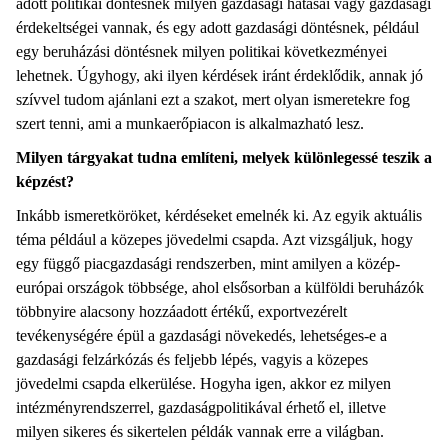
adott politikai döntésnek milyen gazdasági hatásai vagy gazdasági
érdekeltségei vannak, és egy adott gazdasági döntésnek, például
egy beruházási döntésnek milyen politikai következményei
lehetnek. Úgyhogy, aki ilyen kérdések iránt érdeklődik, annak jó
szívvel tudom ajánlani ezt a szakot, mert olyan ismeretekre fog
szert tenni, ami a munkaerőpiacon is alkalmazható lesz.
Milyen tárgyakat tudna említeni, melyek különlegessé teszik a
képzést?
Inkább ismeretköröket, kérdéseket emelnék ki. Az egyik aktuális
téma például a közepes jövedelmi csapda. Azt vizsgáljuk, hogy
egy függő piacgazdasági rendszerben, mint amilyen a közép-
európai országok többsége, ahol elsősorban a külföldi beruházók
többnyire alacsony hozzáadott értékű, exportvezérelt
tevékenységére épül a gazdasági növekedés, lehetséges-e a
gazdasági felzárkózás és feljebb lépés, vagyis a közepes
jövedelmi csapda elkerülése. Hogyha igen, akkor ez milyen
intézményrendszerrel, gazdaságpolitikával érhető el, illetve
milyen sikeres és sikertelen példák vannak erre a világban.