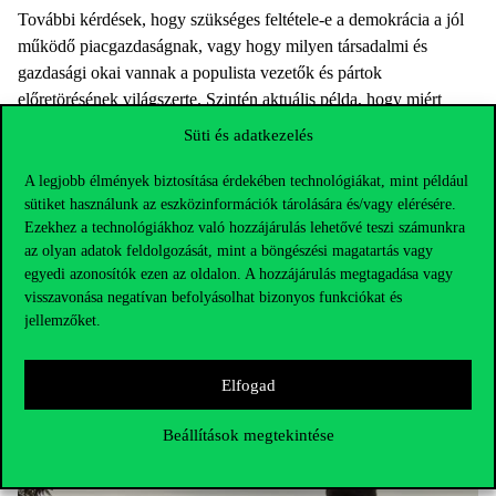
További kérdések, hogy szükséges feltétele-e a demokrácia a jól
működő piacgazdaságnak, vagy hogy milyen társadalmi és
gazdasági okai vannak a populista vezetők és pártok
előretörésének világszerte. Szintén aktuális példa, hogy miért
kezelték eltérően a koronavírus-válságot az EU tagállamai,
Süti és adatkezelés
hogyan lehet ezt a politikai-gazdasági berendezkedésük
különbségeivel magyarázni.
A legjobb élmények biztosítása érdekében technológiákat, mint például
sütiket használunk az eszközinformációk tárolására és/vagy elérésére.
Két specializációt kínálunk, egy Közép- és Kelet-Európa
Ezekhez a technológiákhoz való hozzájárulás lehetővé teszi számunkra
specializációt és egy Globális politikai gazdaságtan specializációt.
az olyan adatok feldolgozását, mint a böngészési magatartás vagy
Aki az előbbit választja, az többek között a térség és az Európai
egyedi azonosítók ezen az oldalon. A hozzájárulás megtagadása vagy
Unió kölcsönös egymásra hatását fogja mélyebben megismerni,
visszavonása negatívan befolyásolhat bizonyos funkciókat és
jellemzőket.
aki pedig utóbbit, az a globális kereskedelempolitika, a
nemzetközi tőkepiacok és regionális integrációk politikai
gazdaságtanát és fejlődésre gyakorolt hatását ismerheti meg
Elfogad
alaposabban.
Beállítások megtekintése