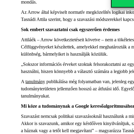
mondás.
Az Arrow által képviselt normatív megközelítés logikai inkon
Tasnádi Attila szerint, hogy a szavazási módszerekkel kapcso
Sok embert szavaztatni csak egyszerűen érdemes
Attiláék – Arrow következtetéseit követve – nem a tökéletes
Célfüggvényeket készítettek, amelyekkel meghatározták a 
különbség, bármelyiket is használják közülük.
„Sokszor információs érveket szoktak felsorakoztatni az egy
használni, hiszen könnyebb a választó számára a legjobb jelö
A
tanulmány
publikálása még folyamatban van, jelenleg egy 
tudományterületen jellemzően hosszú az átfutási idő. Egyelő
tanulmányukat.
Mi köze a tudománynak a Google keresőalgoritmusáho
Szavazást nemcsak politikai szavazásoknál használunk a mind
Akkor is szavazunk, amikor egy kérdőíven kinyilvánítjuk, s
a háznak vagy a tetőt kell megjavítani” – magyarázza Tasnád