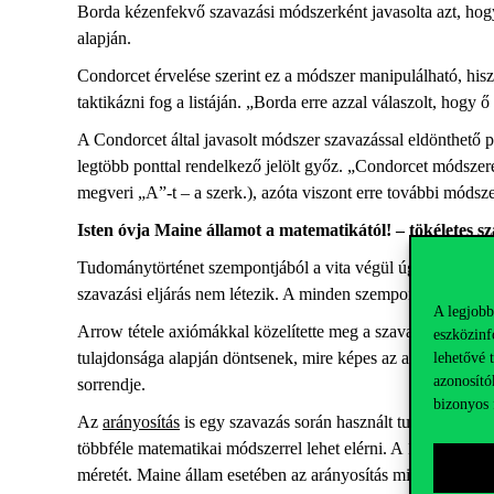
Borda kézenfekvő szavazási módszerként javasolta azt, hogy 
alapján.
Condorcet érvelése szerint ez a módszer manipulálható, hisze
taktikázni fog a listáján. „Borda erre azzal válaszolt, hogy 
A Condorcet által javasolt módszer szavazással eldönthető 
legtöbb ponttal rendelkező jelölt győz. „Condorcet módszerén
megveri „A”-t – a szerk.)
, azóta viszont erre további módsz
Isten óvja Maine államot a matematikától! – tökéletes s
Tudománytörténet szempontjából a vita végül úgy dőlt el, h
szavazási eljárás nem létezik. A minden szempontból tökélet
A legjobb
Arrow tétele axiómákkal közelítette meg a szavazási eljárá
eszközinf
tulajdonsága alapján döntsenek, mire képes az adott módszer.
lehetővé 
azonosító
sorrendje.
bizonyos 
Az
arányosítás
is egy szavazás során használt tulajdonság, 
többféle matematikai módszerrel lehet elérni. A 19-20. száz
méretét. Maine állam esetében az arányosítás miatt visszatér