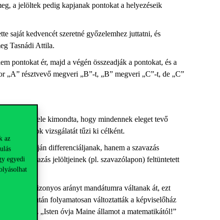
eg, a jelöltek pedig kapjanak pontokat a helyezéseik
tte saját kedvencét szeretné győzelemhez juttatni, és
meg Tasnádi Attila.
em pontokat ér, majd a végén összeadják a pontokat, és a
r „A” résztvevő megveri „B”-t, „B” megveri „C”-t, de „C”
eth Arrow tétele kimondta, hogy mindennek eleget tevő
 kritériumok vizsgálatát tűzi ki célként.
k az
edménye alapján differenciáljanak, hanem a szavazás
ulás
yis a szavazás jelöltjeinek (pl. szavazólapon) feltüntetett
gy egyedi
olyásolhat
lapján egy bizonyos arányt mandátumra váltanak át, ezt
lamokban, miután folyamatosan változtatták a képviselőház
ületett meg az „Isten óvja Maine államot a matematikától!”