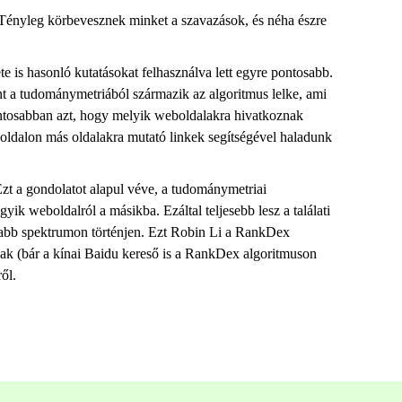
„Tényleg körbevesznek minket a szavazások, és néha észre
e is hasonló kutatásokat felhasználva lett egyre pontosabb.
nt a tudománymetriából származik az algoritmus lelke, ami
 pontosabban azt, hogy melyik weboldalakra hivatkoznak
boldalon más oldalakra mutató linkek segítségével haladunk
Ezt a gondolatot alapul véve, a tudománymetriai
yik weboldalról a másikba. Ezáltal teljesebb lesz a találati
 tágabb spektrumon történjen. Ezt Robin Li a RankDex
ának (bár a kínai Baidu kereső is a RankDex algoritmuson
ől.