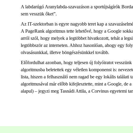
A labdarúgó Aranylabda-szavazáson a sportújságírók Borda 
sem vesszük őket”.
Az IT-szektorban is egyre nagyobb teret kap a szavazáselmél
A PageRank algoritmus tette lehetővé, hogy a Google sokkal
arról szól, hogy melyek a legtöbbet hivatkozott, tehát a le
legtöbbször az interneten. Ahhoz hasonlóan, ahogy egy folyó
olvasásunkkal, illetve böngészésünkkel tovább.
Előfordulhat azonban, hogy teljesen új folyóiratot vesszün
algoritmusba beletettek egy véletlen komponenst is: nevezete
lista, hiszen a felhasználó nem ragad be egy lokális talála
algoritmusával már előbb kifejlesztette, mint a Google, de 
alapul) – jegyzi meg Tasnádi Attila, a Corvinus egyetemi ta