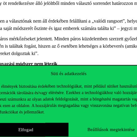
öt rendelkezésre álló jelöltből minden választó sorrendet határozzon m
n a választónak nem áll érdekében felállítani a „valódi rangsort”, helye
ő a saját módszerét őszinte és igaz emberek számára találta ki” – jegyzi 
páros mérkőzéseket jelentett. Minden páros küzdelemben szerzett győzel
 is találtak fogást, hiszen az ő esetében lehetséges a körbeverés (
amiko
ereket dolgoztak ki”.
zavazási módszer nem létezik
Süti és adatkezelés
ogy egyiküknek sem lett teljesen igaza, hiszen egy másik kutató, Kenn
es szavazási módszer keresése helyett a szavazáselmélet inkább bizonyos
 élmények biztosítása érdekében technológiákat, mint például sütiket használun
sokat – ez normatív megközelítés, és azt mondja, hogy ne a szavazás er
ormációk tárolására és/vagy elérésére. Ezekhez a technológiákhoz való hozzájár
 Ilyen tulajdonságra példa a választók anonimitása és a semlegesség, vag
teszi számunkra az olyan adatok feldolgozását, mint a böngészési magatartás va
k ezen az oldalon. A hozzájárulás megtagadása vagy visszavonása negatívan bef
funkciókat és jellemzőket.
amely azt jelenti, hogy a szavazás eredményeként a töredékszavazatok a
adban épp az arányosítás miatt hosszú ideig vita zajlott az Egyesült Ál
Elfogad
Beállítások megtekintése
ően 3-4 között változott az általuk delegált képviselők száma, ekkor sz