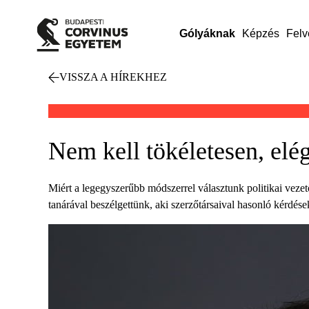
Gólyáknak
Képzés
Felv
VISSZA A HÍREKHEZ
Nem kell tökéletesen, el
Miért a legegyszerűbb módszerrel választunk politikai veze
tanárával beszélgettünk, aki szerzőtársaival hasonló kérdések