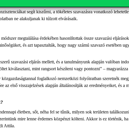
zisztenciákat segít kiszűrni, a tökéletes szavazásra vonatkozó lehetetlen
latban ne alakuljanak ki túlzott elvárásaik.
 módszer megtalálása érdekében hasonlítottak össze szavazási eljárások
minőségüket, és azt tapasztalták, hogy nagy számú szavazó esetében u
szerű szavazási eljárás mellett, és a tanulmányunk alapján valóban ind
ltet kiválasztani, mint rangsort készíteni vagy pontozni” – magyarázza 
közgazdaságtannal foglalkozó nemzetközi folyóiratban szeretnék megjel
re az első visszajelzések alapján általánosítják az eredményeiket, és a
z?
ennapi életben, sőt, néha fel se tűnik, milyen sok területen találkozu
zerintünk mire lenne érdemes közpénzt költeni. Akkor is ez történik, 
i Attila.