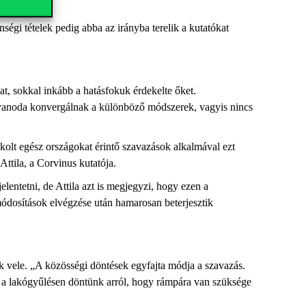
ségi tételek pedig abba az irányba terelik a kutatókat
at, sokkal inkább a hatásfokuk érdekelte őket.
gyanoda konvergálnak a különböző módszerek, vagyis nincs
okolt egész országokat érintő szavazások alkalmával ezt
Attila, a Corvinus kutatója.
entetni, de Attila azt is megjegyzi, hogy ezen a
 módosítások elvégzése után hamarosan beterjesztik
nk vele. „A közösségi döntések egyfajta módja a szavazás.
ha a lakógyűlésen döntünk arról, hogy rámpára van szüksége