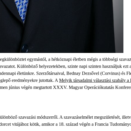
egkülönböztet egymástól, a hétköznapi életben mégis a többségi szava
avazatot. Különböző helyezetekben, szinte napi szinten használjuk ezt 
ndennapi életünkre. Szerzőtársaival, Bednay Dezsővel (Corvinus) és Fl
eglepő eredményekre jutottak. A
Melyik társadalmi választási szabály a
etemen június végén megtartott XXXV. Magyar Operációkutatás Konfer
 különböző szavazási módszerről. A szavazáselmélet megszületését, ille
rcet vitájához kötik, amikor a 18. század végén a Francia Tudományos 