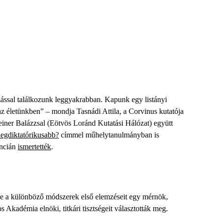
zással találkozunk leggyakrabban. Kapunk egy listányi
az életünkben” – mondja Tasnádi Attila, a Corvinus kutatója
einer Balázzsal (Eötvös Loránd Kutatási Hálózat) együtt
 legdiktatórikusabb?
címmel műhelytanulmányban is
encián
ismertették
.
tve a különböző módszerek első elemzéseit egy mérnök,
Akadémia elnöki, titkári tisztségeit választották meg.