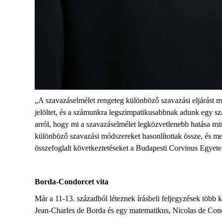
„A szavazáselmélet rengeteg különböző szavazási eljárást m
jelöltet, és a számunkra legszimpatikusabbnak adunk egy sz
arról, hogy mi a szavazáselmélet legközvetlenebb hatása mi
különböző szavazási módszereket hasonlítottak össze, és m
összefoglalt következtetéseket a Budapesti Corvinus Egy
Borda-Condorcet vita
Már a 11-13. századból léteznek írásbeli feljegyzések több
Jean-Charles de Borda és egy matematikus, Nicolas de Condo