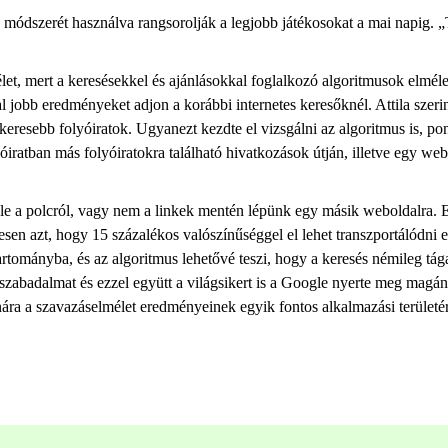
módszerét használva rangsorolják a legjobb játékosokat a mai napig. 
et, mert a keresésekkel és ajánlásokkal foglalkozó algoritmusok elmélet
 jobb eredményeket adjon a korábbi internetes keresőknél. Attila szeri
gsikeresebb folyóiratok. Ugyanezt kezdte el vizsgálni az algoritmus is,
iratban más folyóiratokra található hivatkozások útján, illetve egy we
k le a polcról, vagy nem a linkek mentén lépünk egy másik weboldalra. 
sen azt, hogy 15 százalékos valószínűséggel el lehet transzportálódni eg
ti tartományba, és az algoritmus lehetővé teszi, hogy a keresés némileg
a szabadalmat és ezzel együtt a világsikert is a Google nyerte meg mag
nára a szavazáselmélet eredményeinek egyik fontos alkalmazási területér