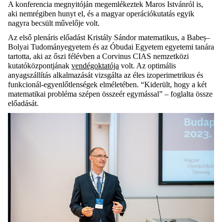
A konferencia megnyitóján megemlékeztek Maros Istvánról is,
aki nemrégiben hunyt el, és a magyar operációkutatás egyik
nagyra becsült művelője volt.
Az első plenáris előadást Kristály Sándor matematikus, a Babeș–
Bolyai Tudományegyetem és az Óbudai Egyetem egyetemi tanára
tartotta, aki az őszi félévben a Corvinus CIAS nemzetközi
kutatóközpontjának
vendégoktatója
volt. Az optimális
anyagszállítás alkalmazását vizsgálta az éles izoperimetrikus és
funkcionál-egyenlőtlenségek elméletében. “Kiderült, hogy a két
matematikai probléma szépen összeér egymással” – foglalta össze
előadását.