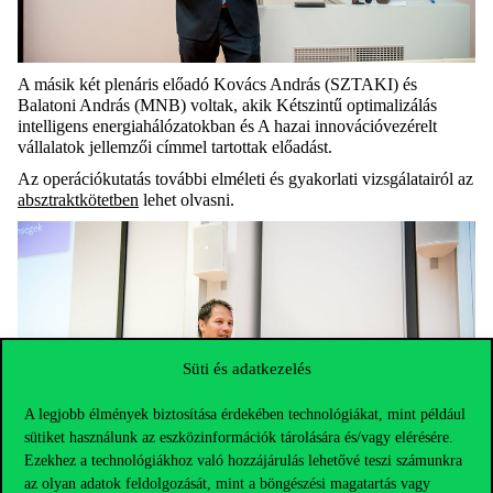
A másik két plenáris előadó Kovács András (SZTAKI) és
Balatoni András (MNB) voltak, akik Kétszintű optimalizálás
intelligens energiahálózatokban és A hazai innovációvezérelt
vállalatok jellemzői címmel tartottak előadást.
Az operációkutatás további elméleti és gyakorlati vizsgálatairól az
absztraktkötetben
lehet olvasni.
Süti és adatkezelés
A legjobb élmények biztosítása érdekében technológiákat, mint például
sütiket használunk az eszközinformációk tárolására és/vagy elérésére.
Ezekhez a technológiákhoz való hozzájárulás lehetővé teszi számunkra
az olyan adatok feldolgozását, mint a böngészési magatartás vagy