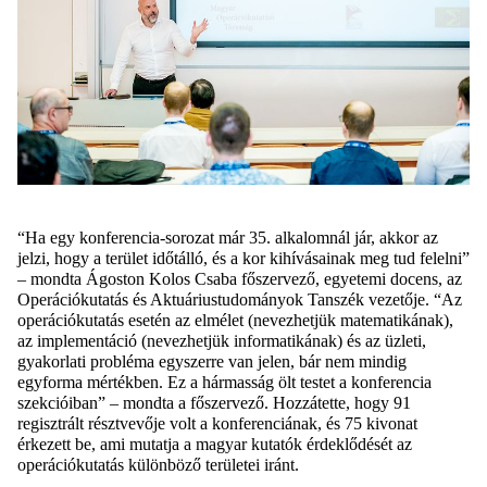
“Ha egy konferencia-sorozat már 35. alkalomnál jár, akkor az
jelzi, hogy a terület időtálló, és a kor kihívásainak meg tud felelni”
– mondta Ágoston Kolos Csaba főszervező, egyetemi docens, az
Operációkutatás és Aktuáriustudományok Tanszék vezetője. “Az
operációkutatás esetén az elmélet (nevezhetjük matematikának),
az implementáció (nevezhetjük informatikának) és az üzleti,
gyakorlati probléma egyszerre van jelen, bár nem mindig
egyforma mértékben. Ez a hármasság ölt testet a konferencia
szekcióiban” – mondta a főszervező. Hozzátette, hogy 91
regisztrált résztvevője volt a konferenciának, és 75 kivonat
érkezett be, ami mutatja a magyar kutatók érdeklődését az
operációkutatás különböző területei iránt.