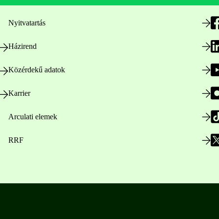
Nyitvatartás
Házirend
Közérdekű adatok
Karrier
Arculati elemek
RRF