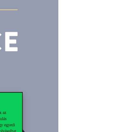
k az
ulás
gy egyedi
olyásolhat