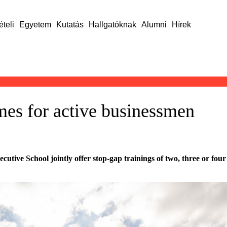
ételi
Egyetem
Kutatás
Hallgatóknak
Alumni
Hírek
s for active businessmen
ive School jointly offer stop-gap trainings of two, three or four 