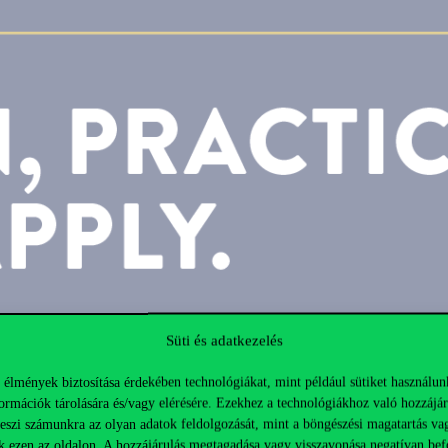
Süti és adatkezelés
 élmények biztosítása érdekében technológiákat, mint például sütiket használun
ormációk tárolására és/vagy elérésére. Ezekhez a technológiákhoz való hozzájár
teszi számunkra az olyan adatok feldolgozását, mint a böngészési magatartás va
k ezen az oldalon. A hozzájárulás megtagadása vagy visszavonása negatívan bef