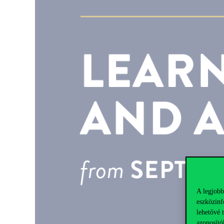
A legjobb
eszközinf
lehetővé 
azonosító