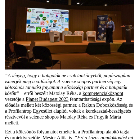
“A lényeg, hogy a hallgatók ne csak tankönyvből, papírszagúan
ismerjék meg a valóságot. A science shopos partnerség egy
kölcsönös tanulási folyamat a közösségi partner és a hallgatók
között”
– erről beszélt Matolay Réka, a
kompetenciaközpont
vezetője a
Planet Budapest 2023
fenntarthatósági expón. Az
előadás mellett két közösségi partner, a
Rakun Dobozközösség
és
a
Profilantrop Egyesület
alapítói voltak a kerekasztal-beszélgetés
résztvevői a science shopos Matolay Réka és Frigyik Márta
mellett.
Ezt a kölcsönös folyamatot emelte ki a Profilantrop alapító tagja
és projektvezetője,
Mester Attila
is.
“Ezt a közös gondolkodást mi