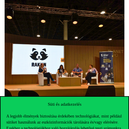
Süti és adatkezelés
A legjobb élmények biztosítása érdekében technológiákat, mint például
sütiket használunk az eszközinformációk tárolására és/vagy elérésére.
Ezekhez a technológiákhoz való hozzájárulás lehetővé teszi számunkra