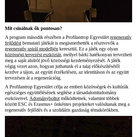
Mit csinálnak ők pontosan?
A program második részében a Profilantrop Egyesület
regeneratív
fejlődést
bemutató játékát is megismerhették a résztvevők a
regeneratív spirál modelljén
keresztül. Ez a játék egy olyan
közösségi tervezési eszköztár
, mellyel bárki hatékonyan tervezheti
meg a saját alulról jövő közösségi kezdeményezését. A játék
végig vezet azon, hogyan juthatunk el a talaj előkészítésétől
kezdve a tájon, az együtt érzékelésen, az identitáson és az együtt
tervezésen át a regenerációig.
A Profilantrop Egyesület célja az emberi közösségek és kultúrák
egészséges együttélésének segítése a társadalomtudomány
eszközeivel.
Adományboltot
működtetnek, valamint többek
között ESC és Erasmus+ önkéntes projekteket valósítanak meg a
regeneratív fejlődés és a szolidáris gazdaság témakörökben.