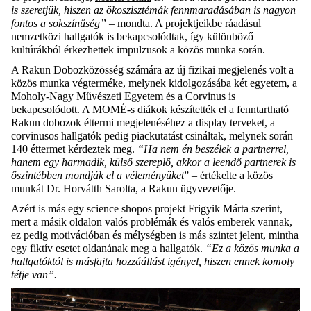
is szeretjük, hiszen az ökoszisztémák fennmaradásában is nagyon
fontos a sokszínűség”
– mondta. A projektjeikbe ráadásul
nemzetközi hallgatók is bekapcsolódtak, így különböző
kultúrákból érkezhettek impulzusok a közös munka során.
A Rakun Dobozközösség számára az új fizikai megjelenés volt a
közös munka végterméke, melynek kidolgozásába két egyetem, a
Moholy-Nagy Művészeti Egyetem és a Corvinus is
bekapcsolódott. A MOMÉ-s diákok készítették el a fenntartható
Rakun dobozok éttermi megjelenéséhez a display terveket, a
corvinusos hallgatók pedig piackutatást csináltak, melynek során
140 éttermet kérdeztek meg.
“Ha nem én beszélek a partnerrel,
hanem egy harmadik, külső szereplő, akkor a leendő partnerek is
őszintébben mondják el a véleményüket
” – értékelte a közös
munkát Dr. Horvátth Sarolta, a Rakun ügyvezetője.
Azért is más egy science shopos projekt Frigyik Márta szerint,
mert a másik oldalon valós problémák és valós emberek vannak,
ez pedig motivációban és mélységben is más szintet jelent, mintha
egy fiktív esetet oldanának meg a hallgatók.
“Ez a közös munka a
hallgatóktól is másfajta hozzáállást igényel, hiszen ennek komoly
tétje van”.