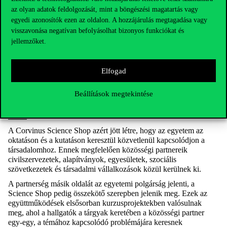
az olyan adatok feldolgozását, mint a böngészési magatartás vagy
egyedi azonosítók ezen az oldalon. A hozzájárulás megtagadása vagy
A Rakun Dobozközösség a vendéglátás megreformálását tűzte ki
visszavonása negatívan befolyásolhat bizonyos funkciókat és
célul a műanyag, egyszer használatos ételhordók száműzésével. A
jellemzőket.
dobozközösséghez
csatlakozók
acéldobozban vihetik haza vagy
rendelhetik házhoz az ételt a rendszerhez csatlakozott
vendéglátóhelyekről, a kiürült dobozt pedig az étteremnek vagy
Elfogad
az étterem futárjának adhatják vissza, akik elmosás után újra
tudják használni azt. A Rakun októberi, a Pécsi
Beállítások megtekintése
Tudományegyetemmel közös kedvezményes akciójához a
Corvinus polgárai is csatlakozhatnak, erről
ebben a cikkben
írtunk
.
A Corvinus Science Shop azért jött létre, hogy az egyetem az
oktatáson és a kutatáson keresztül közvetlenül kapcsolódjon a
társadalomhoz. Ennek megfelelően közösségi partnereik
civilszervezetek, alapítványok, egyesületek, szociális
szövetkezetek és társadalmi vállalkozások közül kerülnek ki.
A partnerség másik oldalát az egyetemi polgárság jelenti, a
Science Shop pedig összekötő szerepben jelenik meg. Ezek az
együttműködések elsősorban kurzusprojektekben valósulnak
meg, ahol a hallgatók a tárgyak keretében a közösségi partner
egy-egy, a témához kapcsolódó problémájára keresnek