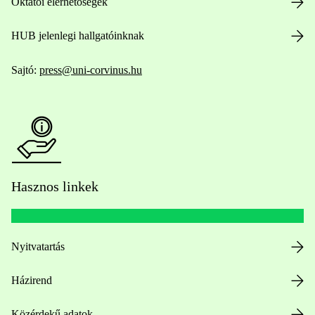
Oktatói elérhetőségek
HUB jelenlegi hallgatóinknak
Sajtó:
press@uni-corvinus.hu
Hasznos linkek
Nyitvatartás
Házirend
Közérdekű adatok