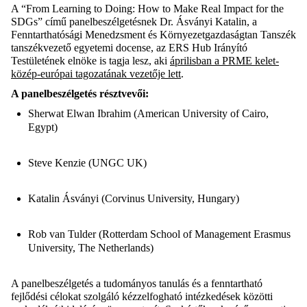
A “From Learning to Doing: How to Make Real Impact for the
SDGs” című panelbeszélgetésnek Dr. Ásványi Katalin, a
Fenntarthatósági Menedzsment és Környezetgazdaságtan Tanszék
tanszékvezető egyetemi docense, az ERS Hub Irányító
Testületének elnöke is tagja lesz, aki
áprilisban a PRME kelet-
közép-európai tagozatának vezetője lett
.
A panelbeszélgetés résztvevői:
Sherwat Elwan Ibrahim (American University of Cairo,
Egypt)
Steve Kenzie (UNGC UK)
Katalin Ásványi (Corvinus University, Hungary)
Rob van Tulder (Rotterdam School of Management Erasmus
University, The Netherlands)
A panelbeszélgetés a tudományos tanulás és a fenntartható
fejlődési célokat szolgáló kézzelfogható intézkedések közötti