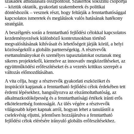
szakadék áthidalására összpontosít. Szakértők sokszínű csoportja
– köztük oktatók, gyakorlati szakemberek és politikai
döntéshozók – vesznek részt, hogy feltárják a fenntarthatósággal
kapcsolatos ismeretek és meglátások valós hatásának hatékony
stratégiáit.
A beszélgetés során a fenntartható fejlődési célokkal kapcsolatos
kezdeményezések különböző kontextusokban történő
megvalósításának kihívásait és lehetőségeit járják körül, a helyi
közösségektől a globális partnerségekig. A résztvevők
esettanulmányokat és személyes tapasztalatokat osztanak meg
sikeres projektekről, kiemelve az innovatív megközelítéseket, az
együttműködési erőfeszítéseket és a vezetés kritikus szerepét a
változás előmozdításában.
A vita célja, hogy a résztvevők gyakorlati eszközöket és
inspirációt kapjanak a fenntartható fejlődési célok érdekében tett
érdemi lépésekhez, hangsúlyozva az elszámoltathatóság, az
alkalmazkodóképesség és a fenntarthatósági értékek iránti erős
elkötelezettség fontosságát. Az ülés végére a résztvevők
világosabb képet kapnak arról, hogyan lehet a tanulástól a
cselekvésig eljutni, jelentősen hozzájárulva a fenntartható
fejlődési célok elérésére irányuló globális erőfeszítésekhez.