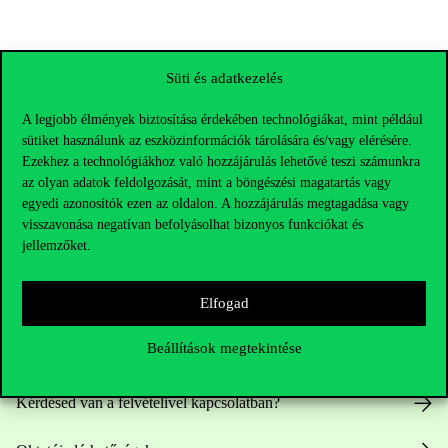
Süti és adatkezelés
A legjobb élmények biztosítása érdekében technológiákat, mint például
sütiket használunk az eszközinformációk tárolására és/vagy elérésére.
Ezekhez a technológiákhoz való hozzájárulás lehetővé teszi számunkra
az olyan adatok feldolgozását, mint a böngészési magatartás vagy
egyedi azonosítók ezen az oldalon. A hozzájárulás megtagadása vagy
visszavonása negatívan befolyásolhat bizonyos funkciókat és
jellemzőket.
Elérhetőségek
Elfogad
Beállítások megtekintése
Telefonszám:
+36 1 482 5000
Kérdésed van a felvételivel kapcsolatban?