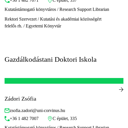
+36 1 482 7071
C épület, 337
Kutatástámogató könyvtáros / Research Support Librarian
Rektori Szervezet / Kutatási és akadémiai közösségért
felelős rh. / Egyetemi Könyvtár
Gazdálkodástani Doktori Iskola
Zádori Zsófia
zsofia.zadori@uni-corvinus.hu
+36 1 482 7007
C épület, 335
Kutatástámogató könyvtáros / Research Support Librarian