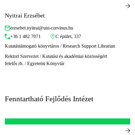
Nyitrai Erzsébet
erzsebet.nyitrai@uni-corvinus.hu
+36 1 482 7071
C épület, 337
Kutatástámogató könyvtáros / Research Support Librarian
Rektori Szervezet / Kutatási és akadémiai közösségért
felelős rh. / Egyetemi Könyvtár
Fenntartható Fejlődés Intézet