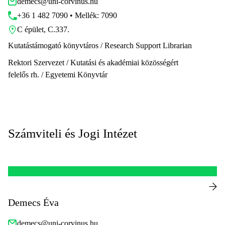
demecs@uni-corvinus.hu
+36 1 482 7090 • Mellék: 7090
C épület, C.337.
Kutatástámogató könyvtáros / Research Support Librarian
Rektori Szervezet / Kutatási és akadémiai közösségért
felelős rh. / Egyetemi Könyvtár
Számviteli és Jogi Intézet
Demecs Éva
demecs@uni-corvinus.hu