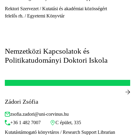
Rektori Szervezet / Kutatási és akadémiai közösségért
felelős rh. / Egyetemi Könyvtár
Nemzetközi Kapcsolatok és
Politikatudományi Doktori Iskola
Zádori Zsófia
zsofia.zadori@uni-corvinus.hu
+36 1 482 7007
C épület, 335
Kutatástámogató könyvtáros / Research Support Librarian