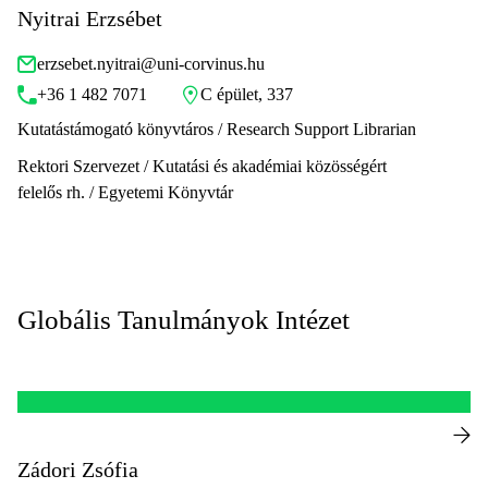
Nyitrai Erzsébet
erzsebet.nyitrai@uni-corvinus.hu
+36 1 482 7071
C épület, 337
Kutatástámogató könyvtáros / Research Support Librarian
Rektori Szervezet / Kutatási és akadémiai közösségért
felelős rh. / Egyetemi Könyvtár
Globális Tanulmányok Intézet
Zádori Zsófia