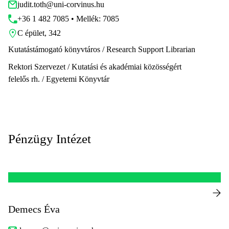
judit.toth@uni-corvinus.hu
+36 1 482 7085 • Mellék: 7085
C épület, 342
Kutatástámogató könyvtáros / Research Support Librarian
Rektori Szervezet / Kutatási és akadémiai közösségért
felelős rh. / Egyetemi Könyvtár
Pénzügy Intézet
Demecs Éva