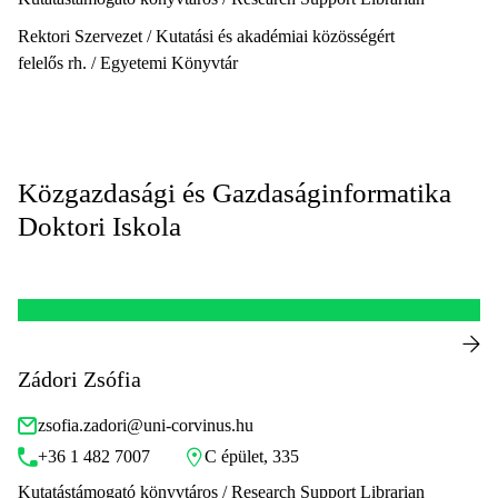
Rektori Szervezet / Kutatási és akadémiai közösségért
felelős rh. / Egyetemi Könyvtár
Közgazdasági és Gazdaságinformatika
Doktori Iskola
Zádori Zsófia
zsofia.zadori@uni-corvinus.hu
+36 1 482 7007
C épület, 335
Kutatástámogató könyvtáros / Research Support Librarian