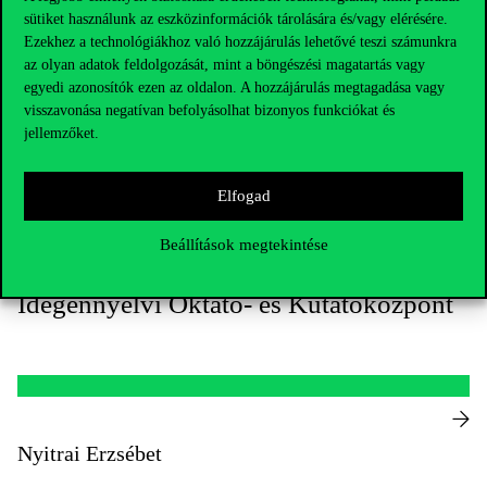
Nyitrai Erzsébet
sütiket használunk az eszközinformációk tárolására és/vagy elérésére.
Ezekhez a technológiákhoz való hozzájárulás lehetővé teszi számunkra
erzsebet.nyitrai@uni-corvinus.hu
az olyan adatok feldolgozását, mint a böngészési magatartás vagy
+36 1 482 7071
C épület, 337
egyedi azonosítók ezen az oldalon. A hozzájárulás megtagadása vagy
visszavonása negatívan befolyásolhat bizonyos funkciókat és
Kutatástámogató könyvtáros / Research Support Librarian
jellemzőket.
Rektori Szervezet / Kutatási és akadémiai közösségért
felelős rh. / Egyetemi Könyvtár
Elfogad
Beállítások megtekintése
Idegennyelvi Oktató- és Kutatóközpont
Nyitrai Erzsébet