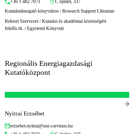
+36 1 482 7071
C épület, 337
Kutatástámogató könyvtáros / Research Support Librarian
Rektori Szervezet / Kutatási és akadémiai közösségért
felelős rh. / Egyetemi Könyvtár
Regionális Energiagazdasági
Kutatóközpont
Nyitrai Erzsébet
erzsebet.nyitrai@uni-corvinus.hu