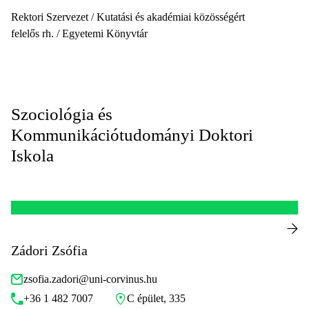
Rektori Szervezet / Kutatási és akadémiai közösségért
felelős rh. / Egyetemi Könyvtár
Szociológia és
Kommunikációtudományi Doktori
Iskola
Zádori Zsófia
zsofia.zadori@uni-corvinus.hu
+36 1 482 7007
C épület, 335