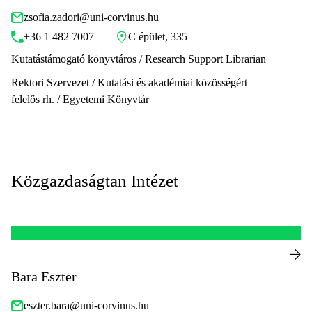
zsofia.zadori@uni-corvinus.hu
+36 1 482 7007
C épület, 335
Kutatástámogató könyvtáros / Research Support Librarian
Rektori Szervezet / Kutatási és akadémiai közösségért
felelős rh. / Egyetemi Könyvtár
Közgazdaságtan Intézet
Bara Eszter
eszter.bara@uni-corvinus.hu