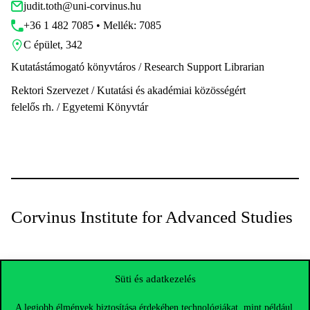
judit.toth@uni-corvinus.hu
+36 1 482 7085 • Mellék: 7085
C épület, 342
Kutatástámogató könyvtáros / Research Support Librarian
Rektori Szervezet / Kutatási és akadémiai közösségért
felelős rh. / Egyetemi Könyvtár
Corvinus Institute for Advanced Studies
Süti és adatkezelés
A legjobb élmények biztosítása érdekében technológiákat, mint például