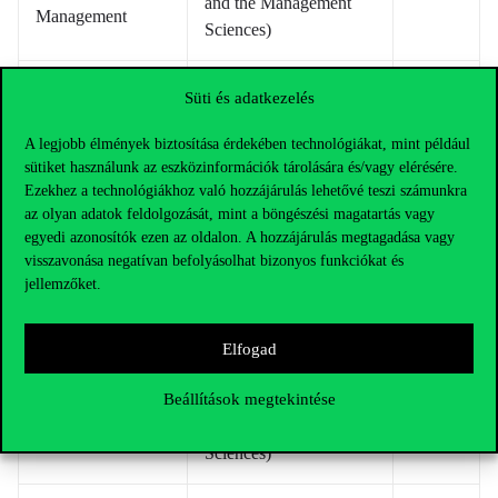
and the Management
Management
Sciences)
INFORMS (Institute for
Süti és adatkezelés
Operations Research
Marketing Science
and the Management
A legjobb élmények biztosítása érdekében technológiákat, mint például
sütiket használunk az eszközinformációk tárolására és/vagy elérésére.
Sciences)
Ezekhez a technológiákhoz való hozzájárulás lehetővé teszi számunkra
az olyan adatok feldolgozását, mint a böngészési magatartás vagy
Managment Information
egyedi azonosítók ezen az oldalon. A hozzájárulás megtagadása vagy
Systems Research
visszavonása negatívan befolyásolhat bizonyos funkciókat és
MIS Quarterly
info
jellemzőket.
Centre, University of
Minnesota
Elfogad
INFORMS (Institute for
Beállítások megtekintése
Operations
Operations Research
Research
and the Management
Sciences)