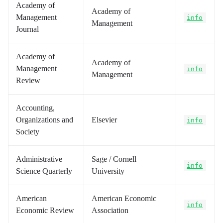
Academy of
Academy of
Management
info
Management
Journal
Academy of
Academy of
Management
info
Management
Review
Accounting,
Organizations and
Elsevier
info
Society
Administrative
Sage / Cornell
info
Science Quarterly
University
American
American Economic
info
Economic Review
Association