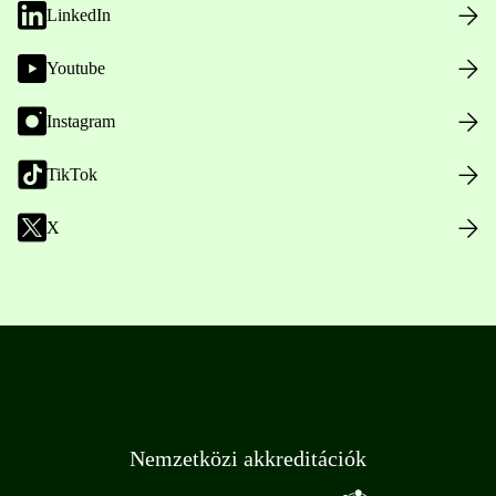
LinkedIn
Youtube
Instagram
TikTok
X
Nemzetközi akkreditációk