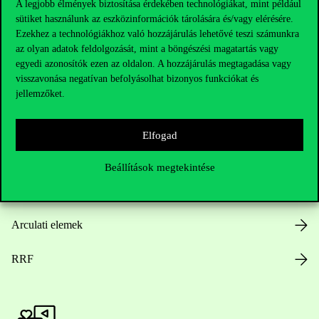
A legjobb élmények biztosítása érdekében technológiákat, mint például
sütiket használunk az eszközinformációk tárolására és/vagy elérésére.
Hasznos linkek
Ezekhez a technológiákhoz való hozzájárulás lehetővé teszi számunkra
az olyan adatok feldolgozását, mint a böngészési magatartás vagy
egyedi azonosítók ezen az oldalon. A hozzájárulás megtagadása vagy
visszavonása negatívan befolyásolhat bizonyos funkciókat és
Nyitvatartás
jellemzőket.
Házirend
Elfogad
Közérdekű adatok
Beállítások megtekintése
Karrier
Arculati elemek
RRF