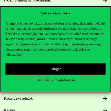
HUB jelenlegi hallgatóinknak
Sajtó:
press@uni-corvinus.hu
Süti és adatkezelés
A legjobb élmények biztosítása érdekében technológiákat, mint például
sütiket használunk az eszközinformációk tárolására és/vagy elérésére.
Ezekhez a technológiákhoz való hozzájárulás lehetővé teszi számunkra
az olyan adatok feldolgozását, mint a böngészési magatartás vagy
egyedi azonosítók ezen az oldalon. A hozzájárulás megtagadása vagy
visszavonása negatívan befolyásolhat bizonyos funkciókat és
Hasznos linkek
jellemzőket.
Elfogad
Nyitvatartás
Beállítások megtekintése
Házirend
Közérdekű adatok
Karrier