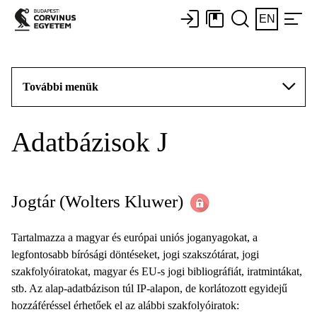
EN
További menük
Adatbázisok J
Jogtár (Wolters Kluwer)
Tartalmazza a magyar és európai uniós joganyagokat, a
legfontosabb bírósági döntéseket, jogi szakszótárat, jogi
szakfolyóiratokat, magyar és EU-s jogi bibliográfiát, iratmintákat,
stb. Az alap-adatbázison túl IP-alapon, de korlátozott egyidejű
hozzáféréssel érhetőek el az alábbi szakfolyóiratok: