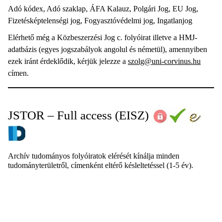
Adó kódex, Adó szaklap, ÁFA Kalauz, Polgári Jog, EU Jog,
Fizetésképtelenségi jog, Fogyasztóvédelmi jog, Ingatlanjog
Elérhető még a Közbeszerzési Jog c. folyóirat illetve a HMJ-
adatbázis (egyes jogszabályok angolul és németül), amennyiben
ezek iránt érdeklődik, kérjük jelezze a
szolg@uni-corvinus.hu
címen.
JSTOR
– Full access (EISZ)
Archív tudományos folyóiratok elérését kínálja minden
tudományterületről, címenként eltérő késleltetéssel (1-5 év).