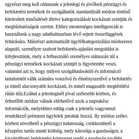
egyrészt meg kell oldanunk a jelenlegi és jövőbeli pénzügyi és
befektetési termékek és szolgáltatók standardizált módon történő
hitelesített minősítését illetve kategorizálását kockázati szintjük és
megbízhatóságuk szerint. Ehhez mesterséges intelligenciát is
használunk a nagy adathalmazban lévő rejtett összefüggések
feltárására. Másrészt automatizált ügyfélkategorizálási módszeren
alapuló, személyre szabott befektetés-ajánlási megoldást is
kifejlesztünk, mely a felhasználó személyes státuszán túl a
pénzügyi termékek kockázati szintjét is figyelembe veszi,
valamint azt is, hogy milyen szolgáltatásoktól és információ
tartalomtól válik számára vonzóvá és élményszerűvé a befektetés
(a minél alacsonyabb kockázati, és minél magasabb megtérülési
rátán túl).Ezáltal a jelenleginél jóval szélesebb körben, és
érthetőbb módon válnak elérhetővé azok a naprakész
információk, melyekhez eddig csak a jelentős vagyonnal
rendelkező prémium ügyfelek jutottak hozzá. Ily módon széles
körben növelhető a pénzügyi tudatosság, csökkenthető a
készpénz tartás miatti költség, mely károsítja a gazdaságot, a
kiszámítható befektetési környezet segíti a gazdaság további