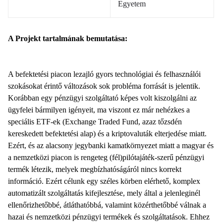
Egyetem
A Projekt tartalmának bemutatása:
A befektetési piacon lezajló gyors technológiai és felhasználói
szokásokat érintő változások sok probléma forrását is jelentik.
Korábban egy pénzügyi szolgáltató képes volt kiszolgálni az
ügyfelei bármilyen igényeit, ma viszont ez már nehézkes a
speciális ETF-ek (Exchange Traded Fund, azaz tőzsdén
kereskedett befektetési alap) és a kriptovaluták elterjedése miatt.
Ezért, és az alacsony jegybanki kamatkörnyezet miatt a magyar és
a nemzetközi piacon is rengeteg (fél)pilótajáték-szerű pénzügyi
termék létezik, melyek megbízhatóságáról nincs korrekt
információ. Ezért célunk egy széles körben elérhető, komplex
automatizált szolgáltatás kifejlesztése, mely által a jelenleginél
ellenőrizhetőbbé, átláthatóbbá, valamint közérthetőbbé válnak a
hazai és nemzetközi pénzügyi termékek és szolgáltatások. Ehhez