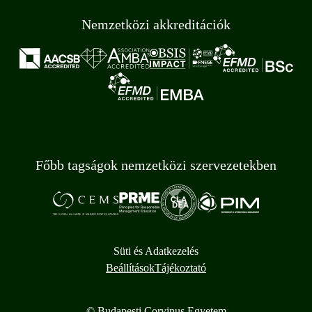
Nemzetközi akkreditációk
Főbb tagságok nemzetközi szervezetekben
Süti és Adatkezelés
Beállítások
Tájékoztató
© Budapesti Corvinus Egyetem