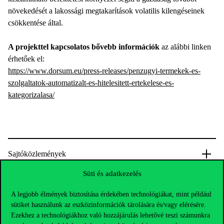
növekedését a lakossági megtakarítások volatilis kilengéseinek
csökkentése által.
A projekttel kapcsolatos bővebb információk
az alábbi linken
érhetőek el:
https://www.dorsum.eu/press-releases/penzugyi-termekek-es-
szolgaltatok-automatizalt-es-hitelesitett-ertekelese-es-
kategorizalasa/
Sajtóközlemények
Süti és adatkezelés
A legjobb élmények biztosítása érdekében technológiákat, mint például
sütiket használunk az eszközinformációk tárolására és/vagy elérésére.
Ezekhez a technológiákhoz való hozzájárulás lehetővé teszi számunkra