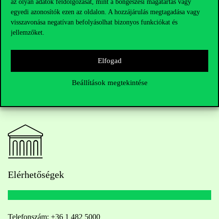
az olyan adatok feldolgozását, mint a böngészési magatartás vagy
egyedi azonosítók ezen az oldalon. A hozzájárulás megtagadása vagy
visszavonása negatívan befolyásolhat bizonyos funkciókat és
jellemzőket.
Elfogad
Beállítások megtekintése
Elérhetőségek
Telefonszám:
+36 1 482 5000