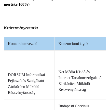
mértéke 100%)
Kedvezményezettek:
Konzorciumvezető
Konzorciumi tagok
Net Média Kiadó és
DORSUM Informatikai
Internet Tartalomszolgáltató
Fejlesztő és Szolgáltató
Zártkörűen Működő
Zártkörűen Működő
Részvénytársaság
Részvénytársaság
Budapesti Corvinus