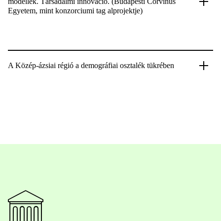
modellek. Társadalmi innováció. (Budapesti Corvinus
Egyetem, mint konzorciumi tag alprojektje)
A Közép-ázsiai régió a demográfiai osztalék tükrében