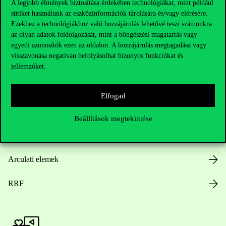
A legjobb élmények biztosítása érdekében technológiákat, mint például
sütiket használunk az eszközinformációk tárolására és/vagy elérésére.
Hasznos linkek
Ezekhez a technológiákhoz való hozzájárulás lehetővé teszi számunkra
az olyan adatok feldolgozását, mint a böngészési magatartás vagy
egyedi azonosítók ezen az oldalon. A hozzájárulás megtagadása vagy
visszavonása negatívan befolyásolhat bizonyos funkciókat és
Nyitvatartás
jellemzőket.
Házirend
Elfogad
Közérdekű adatok
Beállítások megtekintése
Karrier
Arculati elemek
RRF