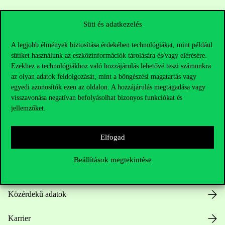
Sajtó:
press@uni-corvinus.hu
Süti és adatkezelés
A legjobb élmények biztosítása érdekében technológiákat, mint például
sütiket használunk az eszközinformációk tárolására és/vagy elérésére.
Ezekhez a technológiákhoz való hozzájárulás lehetővé teszi számunkra
az olyan adatok feldolgozását, mint a böngészési magatartás vagy
egyedi azonosítók ezen az oldalon. A hozzájárulás megtagadása vagy
visszavonása negatívan befolyásolhat bizonyos funkciókat és
Hasznos linkek
jellemzőket.
Elfogad
Nyitvatartás
Beállítások megtekintése
Házirend
Közérdekű adatok
Karrier