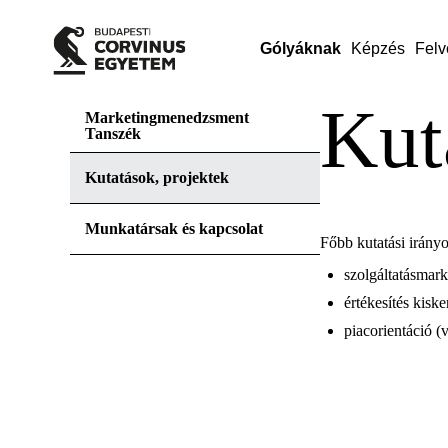
Gólyáknak
Képzés
Felv
Kut
Marketingmenedzsment
Tanszék
Kutatások, projektek
Munkatársak és kapcsolat
Főbb kutatási irány
szolgáltatásmark
értékesítés kisk
piacorientáció (