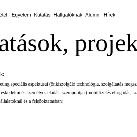
ételi
Egyetem
Kutatás
Hallgatóknak
Alumni
Hírek
atások, proje
ok:
eting speciális aspektusai (önkiszolgáló technológia, szolgáltatás megsz
ereskedelmi és személyes eladási szempontjai (mobilfizetés elfogadás, sz
vállalatoknál és a felsőoktatásban)