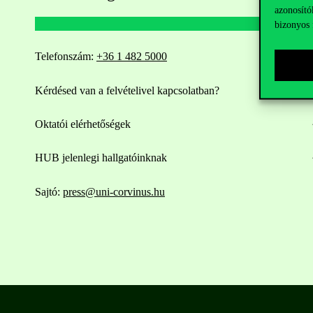
azonosító
bizonyos 
Telefonszám:
+36 1 482 5000
Kérdésed van a felvételivel kapcsolatban?
Oktatói elérhetőségek
HUB jelenlegi hallgatóinknak
Sajtó:
press@uni-corvinus.hu