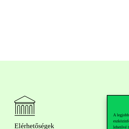
A legjobb
eszközinf
Elérhetőségek
lehetővé 