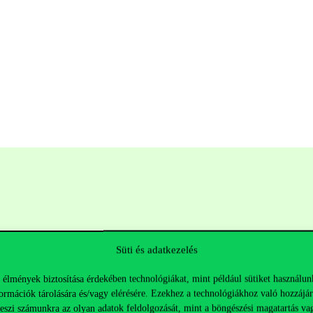
Süti és adatkezelés
 élmények biztosítása érdekében technológiákat, mint például sütiket használun
ormációk tárolására és/vagy elérésére. Ezekhez a technológiákhoz való hozzájár
Hasznos linkek
K
teszi számunkra az olyan adatok feldolgozását, mint a böngészési magatartás va