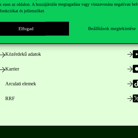
k ezen az oldalon. A hozzájárulás megtagadása vagy visszavonása negatívan bef
funkciókat és jellemzőket.
Nyitvatartás
Elfogad
Beállítások megtekintése
Házirend
Közérdekű adatok
Karrier
Arculati elemek
RRF