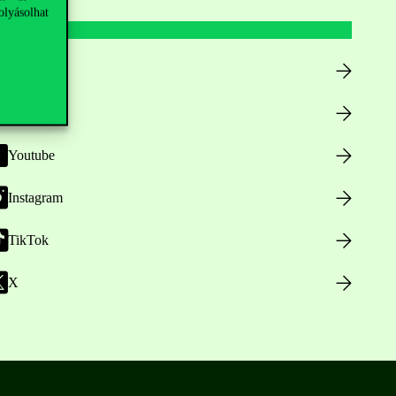
olyásolhat
Facebook
LinkedIn
Youtube
Instagram
TikTok
X