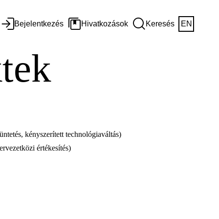
Bejelentkezés
Hivatkozások
Keresés
EN
ktek
üntetés, kényszerített technológiaváltás)
ervezetközi értékesítés)