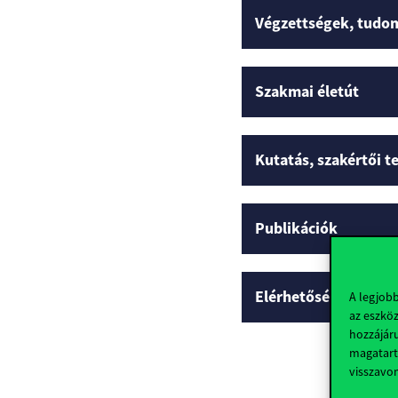
Végzettségek, tudo
Szakmai életút
Kutatás, szakértői 
Publikációk
Elérhetőségek
A legjob
az eszköz
hozzájáru
magatart
visszavo