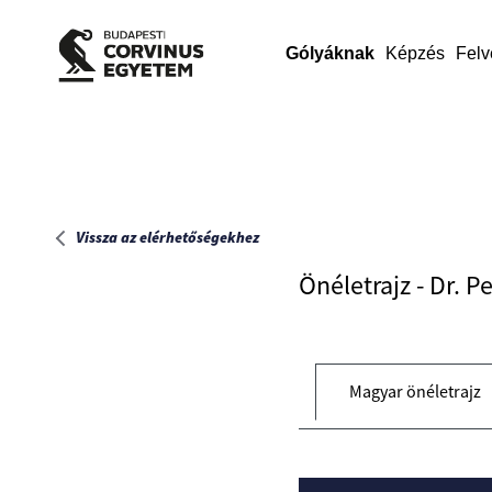
Főoldal
Gólyáknak
Képzés
Felv
Vissza az elérhetőségekhez
Önéletrajz - Dr. P
Magyar önéletrajz