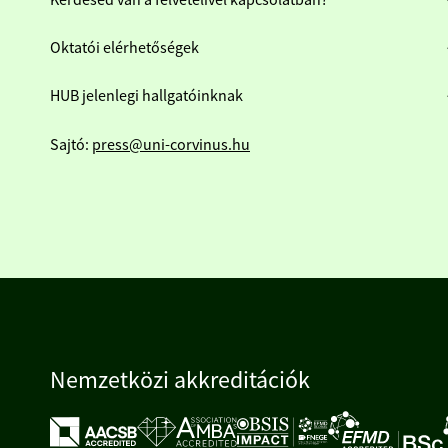
Kérdésed van a felvételivel kapcsolatban?
Oktatói elérhetőségek
HUB jelenlegi hallgatóinknak
Sajtó:
press@uni-corvinus.hu
Nemzetközi akkreditációk