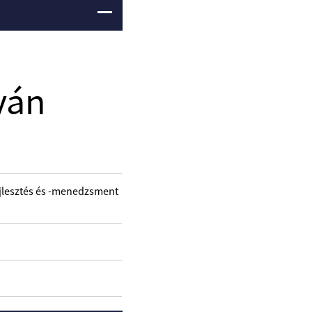
tván
fejlesztés és -menedzsment