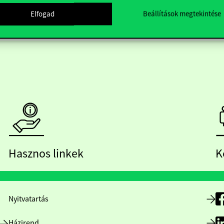
Elfogad
Beállítások megtekintése
Hasznos linkek
K
Nyitvatartás
Házirend