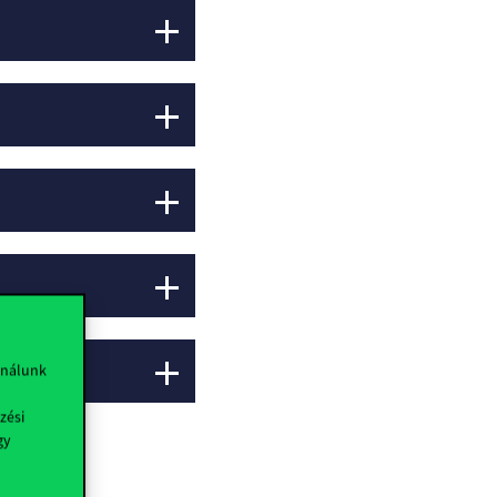
ználunk
zési
gy