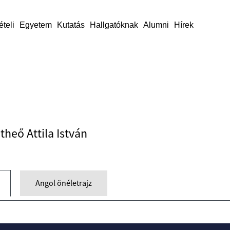
ételi
Egyetem
Kutatás
Hallgatóknak
Alumni
Hírek
etheő Attila István
Angol önéletrajz