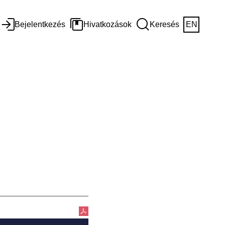
Bejelentkezés
Hivatkozások
Keresés
EN