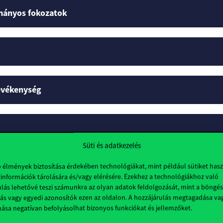
mányos fokozatok
tevékenység
Süti és adatkezelés
b élmények biztosítása érdekében technológiákat, mint például sütiket has
információk tárolására és/vagy elérésére. Ezekhez a technológiákhoz való
lás lehetővé teszi számunkra az olyan adatok feldolgozását, mint a böngés
ás vagy egyedi azonosítók ezen az oldalon. A hozzájárulás megtagadása va
nása negatívan befolyásolhat bizonyos funkciókat és jellemzőket.