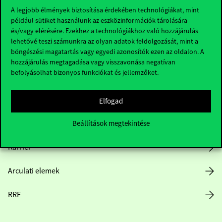
A legjobb élmények biztosítása érdekében technológiákat, mint
például sütiket használunk az eszközinformációk tárolására
és/vagy elérésére. Ezekhez a technológiákhoz való hozzájárulás
Hasznos linkek
lehetővé teszi számunkra az olyan adatok feldolgozását, mint a
böngészési magatartás vagy egyedi azonosítók ezen az oldalon. A
hozzájárulás megtagadása vagy visszavonása negatívan
befolyásolhat bizonyos funkciókat és jellemzőket.
Nyitvatartás
Házirend
Elfogad
Közérdekű adatok
Beállítások megtekintése
Karrier
Arculati elemek
RRF