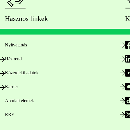
Hasznos linkek
K
Nyitvatartás
Házirend
Közérdekű adatok
Karrier
Arculati elemek
RRF