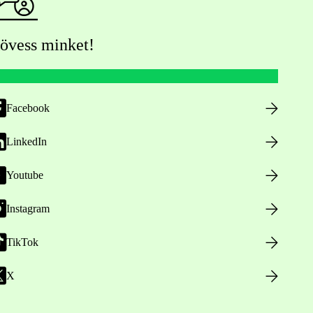
övess minket!
Facebook
LinkedIn
Youtube
Instagram
TikTok
X