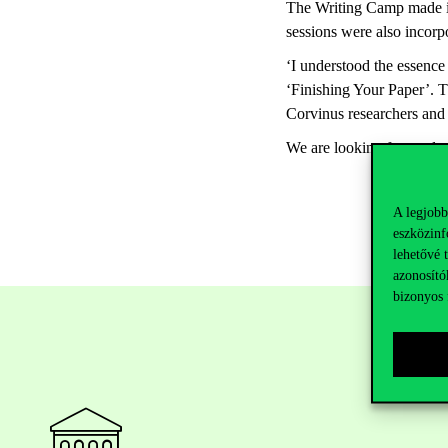
The Writing Camp made it 
sessions were also incorp
‘I understood the essence
‘Finishing Your Paper’. T
Corvinus researchers and 
We are looking forward to 
A legjobb
eszközinf
lehetővé 
azonosító
bizonyos 