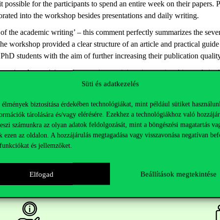
possible for the participants to spend an entire week on their papers.
orated into the workshop besides presentations and daily writing.
 of the academic writing’ – this comment perfectly summarizes the seve
he workshop provided a clear structure of an article and practical guide
PhD students with the aim of further increasing their publication quali
seeing the participants’ papers in prestigious international journals in 
Süti és adatkezelés
 élmények biztosítása érdekében technológiákat, mint például sütiket használun
ormációk tárolására és/vagy elérésére. Ezekhez a technológiákhoz való hozzájár
teszi számunkra az olyan adatok feldolgozását, mint a böngészési magatartás va
k ezen az oldalon. A hozzájárulás megtagadása vagy visszavonása negatívan bef
funkciókat és jellemzőket.
Elfogad
Beállítások megtekintése