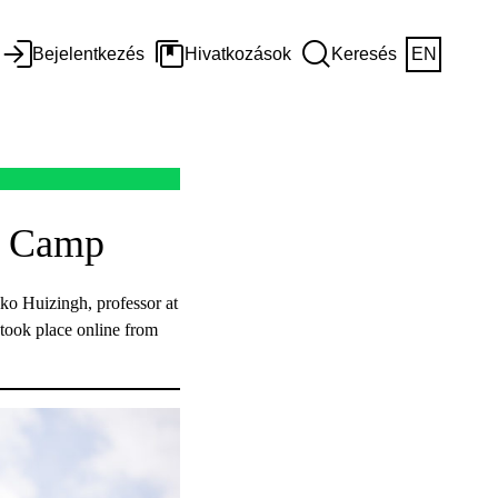
Bejelentkezés
Hivatkozások
Keresés
EN
ng Camp
lko Huizingh, professor at
took place online from