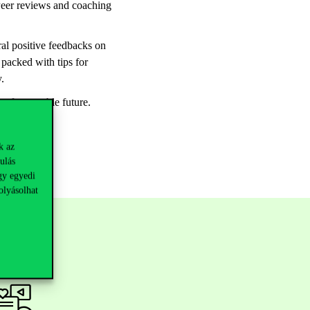
 Peer reviews and coaching
ral positive feedbacks on
 packed with tips for
ty.
the foreseeable future.
k az
ulás
gy egyedi
olyásolhat