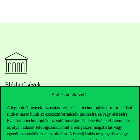
Elérhetőségek
Süti és adatkezelés
A legjobb élmények biztosítása érdekében technológiákat, mint például
Telefonszám:
+36 1 482 5000
sütiket használunk az eszközinformációk tárolására és/vagy elérésére.
Ezekhez a technológiákhoz való hozzájárulás lehetővé teszi számunkra
Kérdésed van a felvételivel kapcsolatban?
az olyan adatok feldolgozását, mint a böngészési magatartás vagy
egyedi azonosítók ezen az oldalon. A hozzájárulás megtagadása vagy