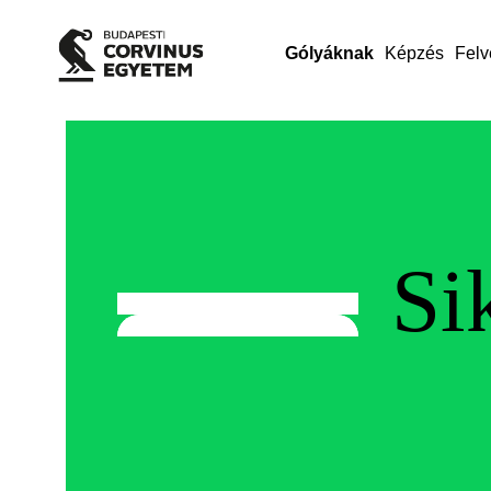
Gólyáknak
Képzés
Felv
Si