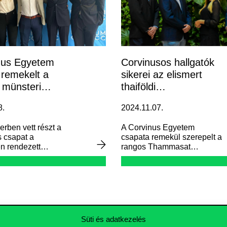
nus Egyetem
Corvinusos hallgatók
 remekelt a
sikerei az elismert
 münsteri
thaiföldi
senyen
esetversenyen
8.
2024.11.07.
rben vett részt a
A Corvinus Egyetem
 csapat a
csapata remekül szerepelt a
n rendezett
rangos Thammasat
etésen, ahol
Undergraduate Business
n kihívást jelentő
Challenge (TUBC)
ányt oldottak
versenyen Thaiföldön, ahol
yek célja a
a világ legjobb
 gondolkodás, az
egyetemeinek csapataival
 és a csapatmunka
mérhették össze tudásukat.
volt. A verseny két
Süti és adatkezelés
ás) és egy intenzív