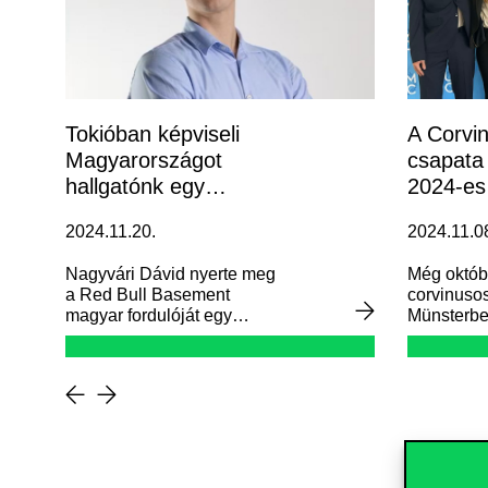
Tokióban képviseli
A Corvi
Magyarországot
csapata
hallgatónk egy
2024-es
ötletversenyen
esetver
2024.11.20.
2024.11.0
Nagyvári Dávid nyerte meg
Még októbe
a Red Bull Basement
corvinusos
magyar fordulóját egy
Münsterbe
személyre szabott
megmérett
kapszulagardróbot létrehozó
három olya
online felület kitalálásával.
esettanulm
Az ötletverseny jóvoltából
meg, amel
hamarosan Tokióba utazhat.
stratégiai
innováció
tesztelése 
rövid (3 ór