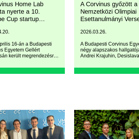
vinus Home Lab
A Corvinus győzött a
ta nyerte a 10.
Nemzetközi Olimpiai
e Cup startup
Esettanulmányi Vers
ny hazai döntőjét
.20.
2026.03.26.
prilis 16-án a Budapesti
A Budapesti Corvinus Eg
s Egyetem Gellért
négy alapszakos hallgatój
án került megrendezésre
Andrei Krajuhin, Desislav
 jubileumi, 10. Duna Kupa
Dostinova, Ganyecz Gerge
 Cup) nemzetközi startup
Kseniia Pyzhova Lausann
 hazai döntője.
Svájcba utazott, hogy rész
vegyen a Nemzetközi Olim
Esettanulmányi Verseny 
első személyes megrende
Egy teljesen új kihívással k
szembenézniük, a
sportmenedzsmenttel, és 
bajnokként tértek haza.