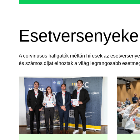
Esetversenyeken 
A corvinusos hallgatók méltán híresek az esetversenye
és számos díjat elhoztak a világ legrangosabb esetme