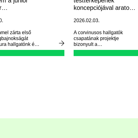
m a junior
testtérképének
r
koncepciójával aratott
jnokságon
sikert két Corvinusos
0.
2026.02.03.
hallgató a CheckINN
versenyen
mel zárta első
A corvinusos hallgatók
ágbajnokságát
csapatának projektje
ra hallgatónk és
bizonyult a
ajtőrcsapat.
leginnovatívabbnak a
CheckINN Turisztikai
Innovációs Verseny aktív
turizmus kategóriájában.