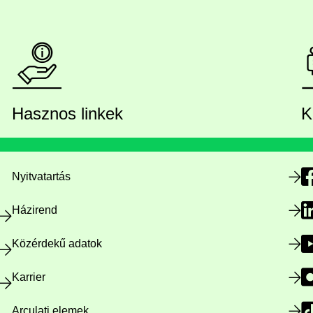
Hasznos linkek
K
Nyitvatartás
Házirend
Közérdekű adatok
Karrier
Arculati elemek