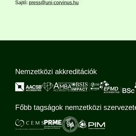
Sajtó:
press@uni-corvinus.hu
Nemzetközi akkreditációk
Főbb tagságok nemzetközi szerveze