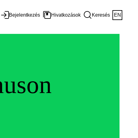
Bejelentkezés
Hivatkozások
Keresés
EN
nuson