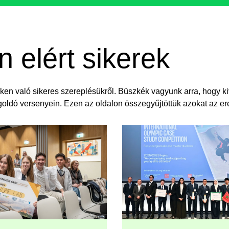
elért sikerek​
ken való sikeres szereplésükről. Büszkék vagyunk arra, hogy kiv
goldó versenyein. Ezen az oldalon összegyűjtöttük azokat az 