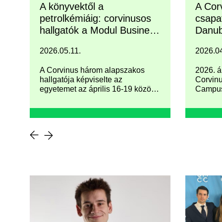
A könyvektől a
A Cor
petrolkémiáig: corvinusos
csapa
hallgatók a Modul Business
Danub
Championship bécsi
verse
2026.05.11.
2026.04
döntőjében
A Corvinus három alapszakos
2026. á
hallgatója képviselte az
Corvinu
egyetemet az április 16-19 között
Campus
megrendezett Modul Business
az idén
Championship 2026 bécsi
(Danube
döntőjében, miután az év elején
verseny
sikeresen kvalifikálták magukat az
online fordulóban.