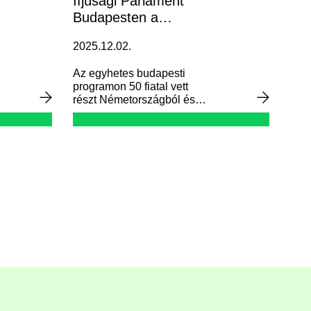
Ifjúsági Parlament
Budapesten a
Corvinus DSG öt
2025.12.02.
hallgatójának
részvételével
Az egyhetes budapesti
programon 50 fiatal vett
részt Németországból és
Magyarországról, köztük öt
Corvinus DSG hallgató. A
résztvevők több aktuális
témában dolgoztak ki
javaslatokat, amelyeket a
hét végén az Országház
Felsőházi termében
mutattak be.