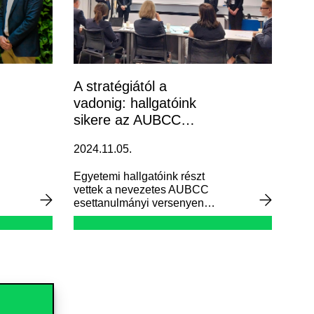
A stratégiától a
vadonig: hallgatóink
sikere az AUBCC
kihívásain
2024.11.05.
Egyetemi hallgatóink részt
vettek a nevezetes AUBCC
esettanulmányi versenyen
Sydney-ben, Ausztráliában.