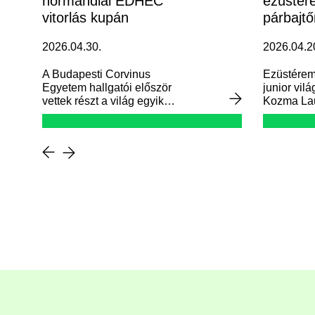
normandiai EDHEC
ezüstére
vitorlás kupán
párbajtő
világba
2026.04.30.
2026.04.2
A Budapesti Corvinus
Ezüstérem
Egyetem hallgatói először
junior vil
vettek részt a világ egyik
Kozma Lau
legnagyobb egyetemi
a női párb
sporteseményén, ahol már
debütáláskor figyelemre
méltó eredményt értek el.