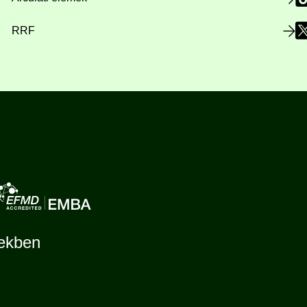
RRF
tekben