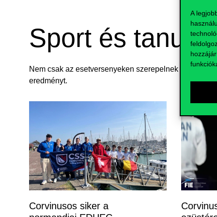
(12 órás) e
A legjob
amelyek m
használu
vállalatok
Sport és tanulm
összpontos
technoló
feldolgo
hozzájár
funkciók
Nem csak az esetversenyeken szerepelnek sikeresen a 
eredményt.
Corvinusos siker a
Corvinus