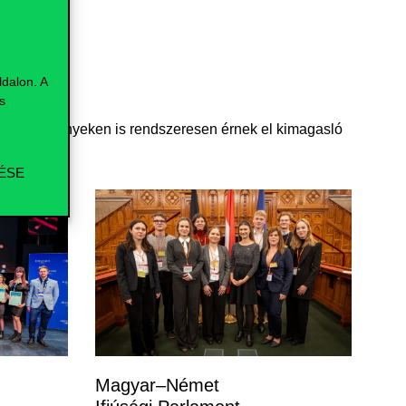
dalon. A
s
ányi versenyeken is rendszeresen érnek el kimagasló
ÉSE
Magyar–Német