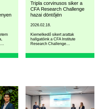
Tripla corvinusos siker a
CFA Research Challenge
enyen
hazai döntőjén
2026.02.18.
yetem
Kiemelkedő sikert arattak
a,
hallgatóink a CFA Institute
a
Research Challenge
ly és
magyarországi döntőjén: az első,
e-ba,
második és a negyedik helyet is
t
corvinusos csapat szerezte meg.
piai
(IOCSC)
zésén.
ellett
végül