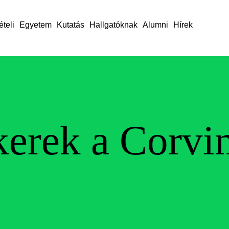
ételi
Egyetem
Kutatás
Hallgatóknak
Alumni
Hírek
kerek a Corvi