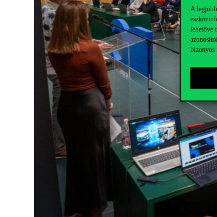
A legjobb
eszközinf
lehetővé 
azonosító
bizonyos 