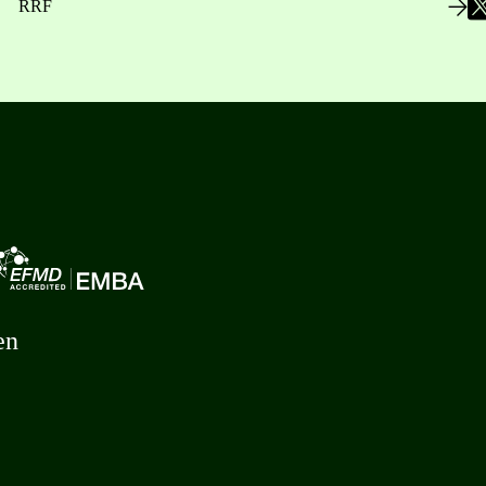
RRF
en