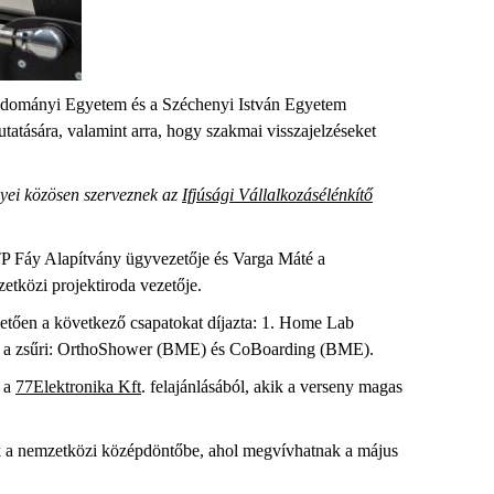
tudományi Egyetem és a Széchenyi István Egyetem
utatására, valamint arra, hogy szakmai visszajelzéseket
nyei közösen szerveznek az
Ifjúsági Vállalkozásélénkítő
 OTP Fáy Alapítvány ügyvezetője és Varga Máté a
etközi projektiroda vezetője.
övetően a következő csapatokat díjazta: 1. Home Lab
ovább a zsűri: OrthoShower (BME) és CoBoarding (BME).
 a
77Elektronika Kft
. felajánlásából, akik a verseny magas
tak a nemzetközi középdöntőbe, ahol megvívhatnak a május