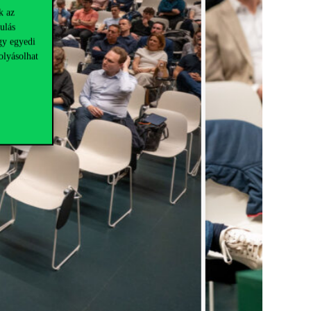
k az
ulás
gy egyedi
olyásolhat