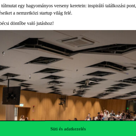
túlmutat egy hagyományos verseny keretein: inspiráló találkozási pont,
éseiket a nemzetközi startup világ felé.
 bécsi döntőbe való jutáshoz!
Süti és adatkezelés