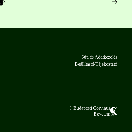
X
Süti és Adatkezelés
Beállítások
Tájékoztató
© Budapesti Corvinus
Egyetem