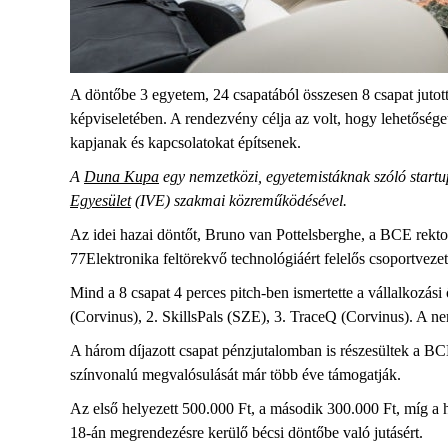
A döntőbe 3 egyetem, 24 csapatából összesen 8 csapat jut
képviseletében. A rendezvény célja az volt, hogy lehetőséget
kapjanak és kapcsolatokat építsenek.
A
Duna Kupa
egy nemzetközi, egyetemistáknak szóló startu
Egyesület
(IVE) szakmai közreműködésével.
Az idei hazai döntőt, Bruno van Pottelsberghe, a BCE rektor
77Elektronika feltörekvő technológiáért felelős csoportvez
Mind a 8 csapat 4 perces pitch-ben ismertette a vállalkozás
(Corvinus), 2. SkillsPals (SZE), 3. TraceQ (Corvinus). A n
A három díjazott csapat pénzjutalomban is részesültek a BC
színvonalú megvalósulását már több éve támogatják.
Az első helyezett 500.000 Ft, a második 300.000 Ft, míg a 
18-án megrendezésre kerülő bécsi döntőbe való jutásért.