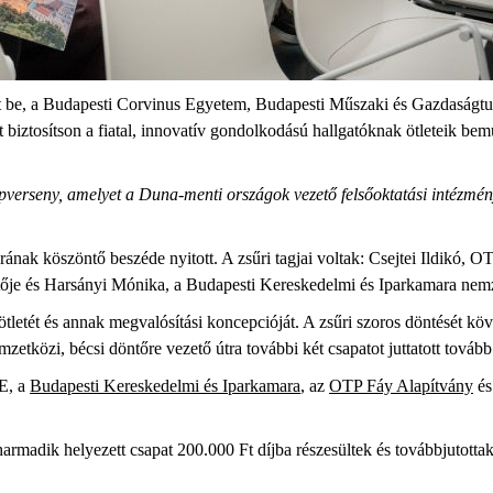
ott be, a Budapesti Corvinus Egyetem, Budapesti Műszaki és Gazdaság
 biztosítson a fiatal, innovatív gondolkodású hallgatóknak ötleteik bem
pverseny, amelyet a Duna-menti országok vezető felsőoktatási intézmé
ának köszöntő beszéde nyitott. A zsűri tagjai voltak: Csejtei Ildikó,
etője és Harsányi Mónika, a Budapesti Kereskedelmi és Iparkamara nemz
i ötletét és annak megvalósítási koncepcióját. A zsűri szoros döntését k
emzetközi, bécsi döntőre vezető útra további két csapatot juttatott t
E, a
Budapesti Kereskedelmi és Iparkamara
, az
OTP Fáy Alapítvány
és
harmadik helyezett csapat 200.000 Ft díjba részesültek és továbbjutot