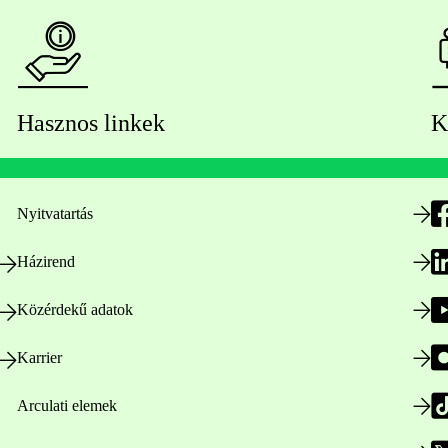
Hasznos linkek
K
Nyitvatartás
Házirend
Közérdekű adatok
Karrier
Arculati elemek