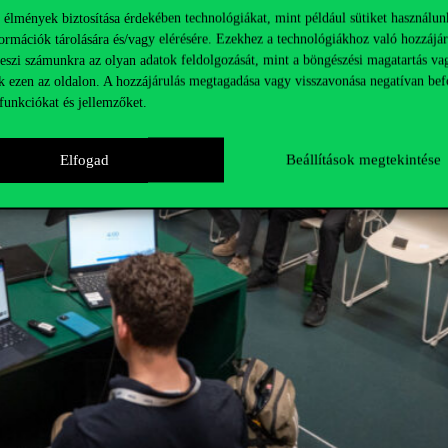
 élmények biztosítása érdekében technológiákat, mint például sütiket használun
ormációk tárolására és/vagy elérésére. Ezekhez a technológiákhoz való hozzájár
teszi számunkra az olyan adatok feldolgozását, mint a böngészési magatartás va
k ezen az oldalon. A hozzájárulás megtagadása vagy visszavonása negatívan bef
funkciókat és jellemzőket.
Elfogad
Beállítások megtekintése