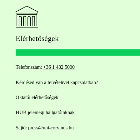
Elérhetőségek
Telefonszám:
+36 1 482 5000
Kérdésed van a felvételivel kapcsolatban?
Oktatói elérhetőségek
HUB jelenlegi hallgatóinknak
Sajtó:
press@uni-corvinus.hu