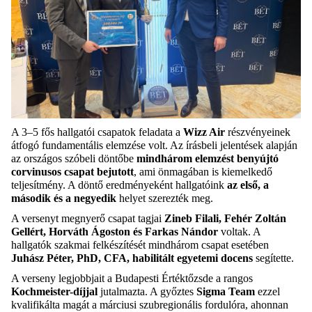
A 3–5 fős hallgatói csapatok feladata a
Wizz Air
részvényeinek
átfogó fundamentális elemzése volt. Az írásbeli jelentések alapján
az országos szóbeli döntőbe
mindhárom elemzést benyújtó
corvinusos csapat bejutott
, ami önmagában is kiemelkedő
teljesítmény. A döntő eredményeként hallgatóink
az első, a
második és a negyedik
helyet szerezték meg.
A versenyt megnyerő csapat tagjai
Zineb Filali, Fehér Zoltán
Gellért, Horváth Ágoston és Farkas Nándor
voltak. A
hallgatók szakmai felkészítését mindhárom csapat esetében
Juhász Péter, PhD, CFA, habilitált egyetemi docens
segítette.
A verseny legjobbjait a Budapesti Értéktőzsde a rangos
Kochmeister-díjjal
jutalmazta. A győztes
Sigma Team
ezzel
kvalifikálta magát a márciusi szubregionális fordulóra, ahonnan