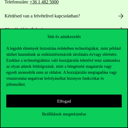
Telefonszám:
+36 1 482 5000
Kérdésed van a felvételivel kapcsolatban?
Oktatói elérhetőségek
Süti és adatkezelés
HUB jelenlegi hallgatóinknak
A legjobb élmények biztosítása érdekében technológiákat, mint például
sütiket használunk az eszközinformációk tárolására és/vagy elérésére.
Sajtó:
press@uni-corvinus.hu
Ezekhez a technológiákhoz való hozzájárulás lehetővé teszi számunkra
az olyan adatok feldolgozását, mint a böngészési magatartás vagy
egyedi azonosítók ezen az oldalon. A hozzájárulás megtagadása vagy
visszavonása negatívan befolyásolhat bizonyos funkciókat és
jellemzőket.
Elfogad
Hasznos linkek
Beállítások megtekintése