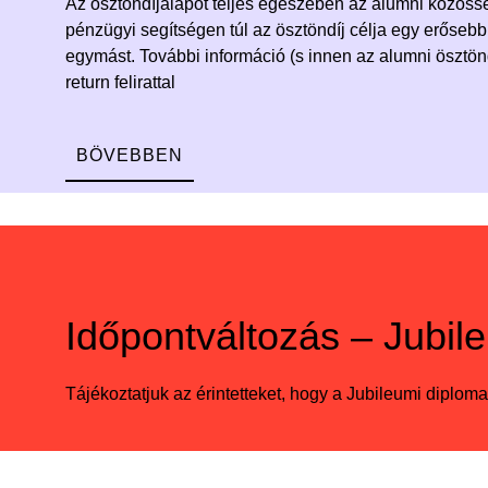
Az ösztöndíjalapot teljes egészében az alumni közöss
pénzügyi segítségen túl az ösztöndíj célja egy erősebb,
egymást. További információ (s innen az alumni ösztö
return felirattal
BÖVEBBEN
Időpontváltozás – Jubil
Tájékoztatjuk az érintetteket, hogy a Jubileumi diplom