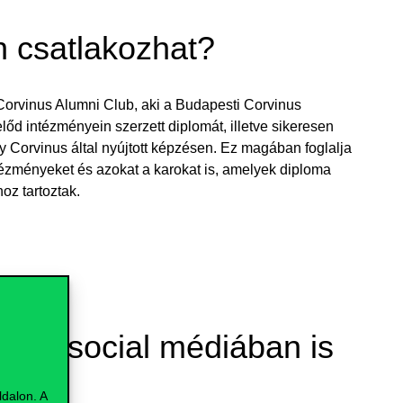
n csatlakozhat?
Corvinus Alumni Club, aki a Budapesti Corvinus
d intézményein szerzett diplomát, illetve sikeresen
ly Corvinus által nyújtott képzésen. Ez magában foglalja
ézményeket és azokat a karokat is, amelyek diploma
oz tartoztak.
et a social médiában is
dalon. A