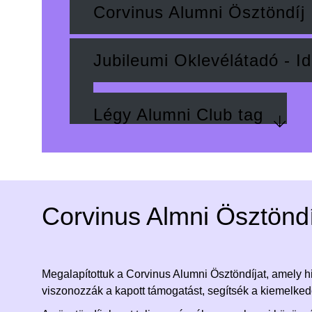
Corvinus Alumni Ösztöndíj
Jubileumi Oklevélátadó - I
Légy Alumni Club tag
Corvinus Almni Ösztöndí
Megalapítottuk a Corvinus Alumni Ösztöndíjat, amely hi
viszonozzák a kapott támogatást, segítsék a kiemelked