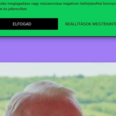
FACEBOOK
LINKED
ulás megtagadása vagy visszavonása negatívan befolyásolhat bizonyo
at és jellemzőket.
ELFOGAD
BEÁLLÍTÁSOK MEGTEKINT