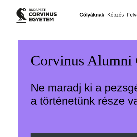
Gólyáknak
Képzés
Felv
Corvinus Alumni
Ne maradj ki a pezsg
a történetünk része v