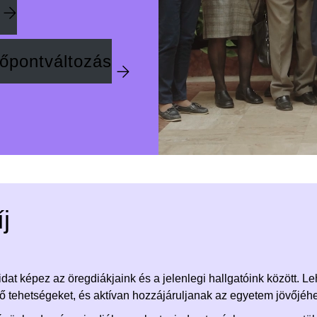
dőpontváltozás
j
dat képez az öregdiákjaink és a jelenlegi hallgatóink között. L
ő tehetségeket, és aktívan hozzájáruljanak az egyetem jövőjéh