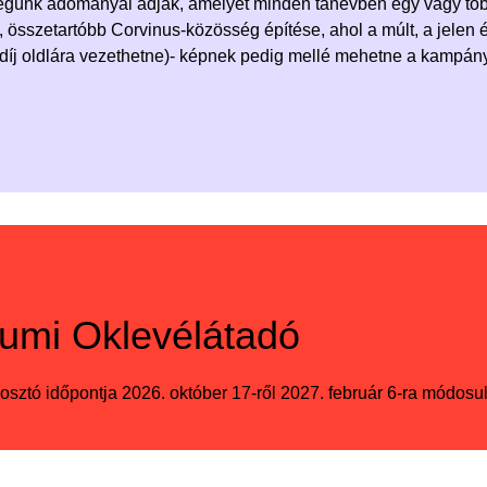
égünk adományai adják, amelyet minden tanévben egy vagy több
 összetartóbb Corvinus-közösség építése, ahol a múlt, a jelen é
ndíj oldlára vezethetne)- képnek pedig mellé mehetne a kampán
eumi Oklevélátadó
aosztó időpontja 2026. október 17-ről 2027. február 6-ra módosul