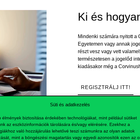
Ki és hogya
Mindenki számára nyitott a 
Egyetemen vagy annak jogelő
részt vesz vagy vett valame
természetesen a jogelőd int
kiadásakor még a Corvinush
REGISZTRÁLJ ITT!
Süti és adatkezelés
Kövess mink
b élmények biztosítása érdekében technológiákat, mint például sütiket
nk az eszközinformációk tárolására és/vagy elérésére. Ezekhez a
giákhoz való hozzájárulás lehetővé teszi számunkra az olyan adatok
zását, mint a böngészési magatartás vagy egyedi azonosítók ezen az ol