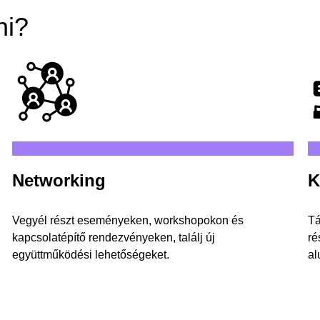
ni?
Networking
K
Vegyél részt eseményeken, workshopokon és
Tá
kapcsolatépítő rendezvényeken, találj új
ré
együttműködési lehetőségeket.
al