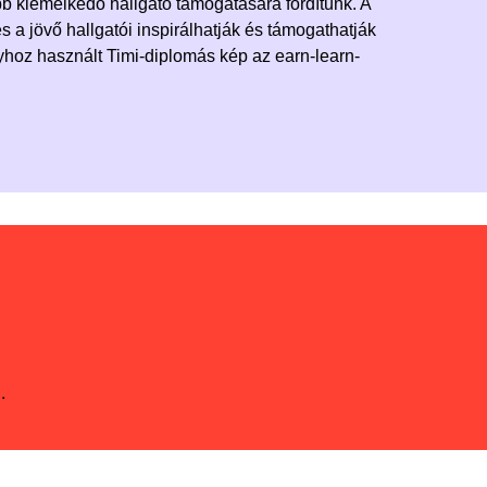
 kiemelkedő hallgató támogatására fordítunk. A
s a jövő hallgatói inspirálhatják és támogathatják
yhoz használt Timi-diplomás kép az earn-learn-
.