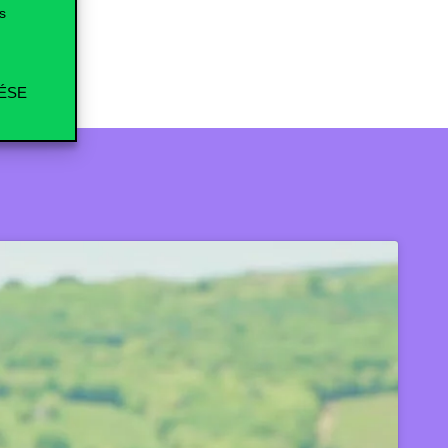
IN
s
ÉSE