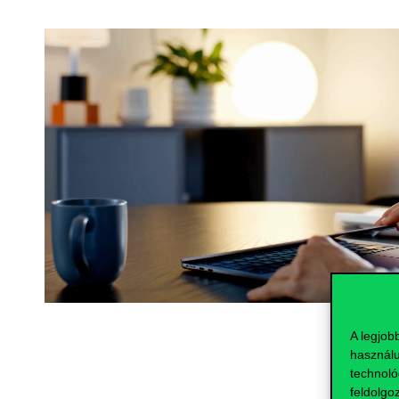
A legjob
használu
technoló
feldolgo