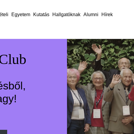
ételi
Egyetem
Kutatás
Hallgatóknak
Alumni
Hírek
 Club
ésből,
agy!