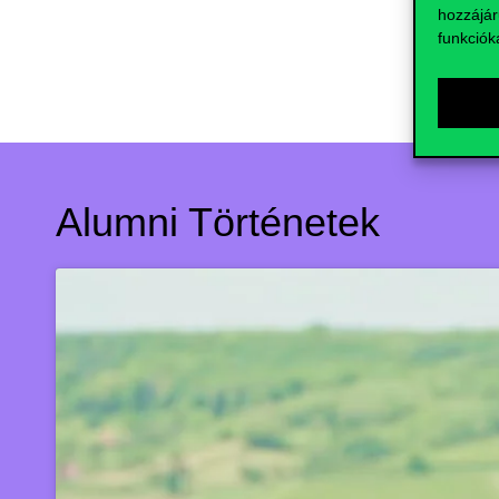
hozzájár
funkciók
Alumni Történetek