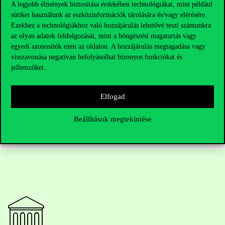
A legjobb élmények biztosítása érdekében technológiákat, mint például
Kérjük, ha bármi okból nem tudna indulni a megjelölt képzésen,
sütiket használunk az eszközinformációk tárolására és/vagy elérésére.
vagy más kérdése/ kérése lenne, jelezze azt Jávorffy-Lázok
Ezekhez a technológiákhoz való hozzájárulás lehetővé teszi számunkra
Alexandrának.
az olyan adatok feldolgozását, mint a böngészési magatartás vagy
egyedi azonosítók ezen az oldalon. A hozzájárulás megtagadása vagy
Minden Kedves Kollégának eredményes képzést, sikeres
visszavonása negatívan befolyásolhat bizonyos funkciókat és
szakmai felkészülést kívánunk!
jellemzőket.
Tanárképző Központ és a HR Csapat
Elfogad
Beállítások megtekintése