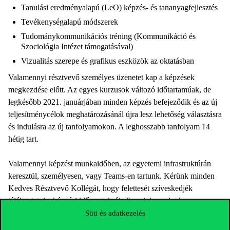
Tanulási eredményalapú (LeO) képzés- és tananyagfejlesztés
Tevékenységalapú módszerek
Tudománykommunikációs tréning (Kommunikáció és
Szociológia Intézet támogatásával)
Vizualitás szerepe és grafikus eszközök az oktatásban
Valamennyi résztvevő személyes üzenetet kap a képzések
megkezdése előtt. Az egyes kurzusok változó időtartamúak, de
legkésőbb 2021. januárjában minden képzés befejeződik és az új
teljesítménycélok meghatározásánál újra lesz lehetőség választásra
és indulásra az új tanfolyamokon. A leghosszabb tanfolyam 14
hétig tart.
Valamennyi képzést munkaidőben, az egyetemi infrastruktúrán
keresztül, személyesen, vagy Teams-en tartunk. Kérünk minden
Kedves Résztvevő Kollégát, hogy felettesét szíveskedjék
tájékoztatni a képzési időpontokról. Terveink szerint hamarosan
az egyetemi honlapon is olvasható lesz a képzések beosztása.
Süti és adatkezelés