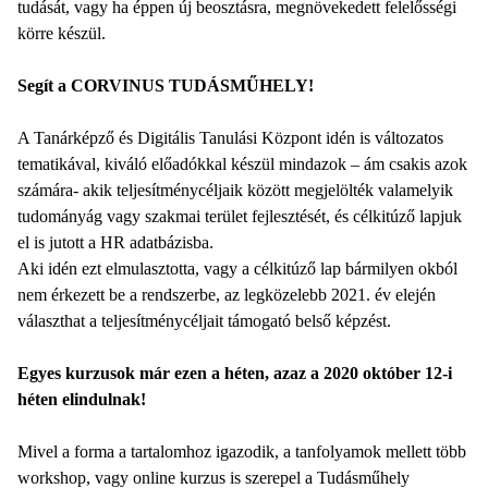
tudását, vagy ha éppen új beosztásra, megnövekedett felelősségi
körre készül.
Segít a CORVINUS TUDÁSMŰHELY!
A Tanárképző és Digitális Tanulási Központ idén is változatos
tematikával, kiváló előadókkal készül mindazok – ám csakis azok
számára- akik teljesítménycéljaik között megjelölték valamelyik
tudományág vagy szakmai terület fejlesztését, és célkitúző lapjuk
el is jutott a HR adatbázisba.
Aki idén ezt elmulasztotta, vagy a célkitúző lap bármilyen okból
nem érkezett be a rendszerbe, az legközelebb 2021. év elején
választhat a teljesítménycéljait támogató belső képzést.
Egyes kurzusok már ezen a héten, azaz a 2020 október 12-i
héten elindulnak!
Mivel a forma a tartalomhoz igazodik, a tanfolyamok mellett több
workshop, vagy online kurzus is szerepel a Tudásműhely