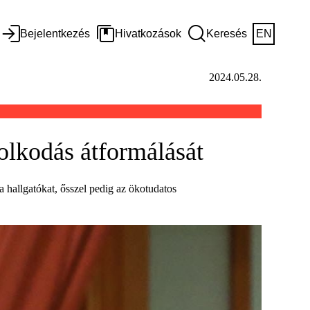
Bejelentkezés
Hivatkozások
Keresés
EN
2024.05.28.
olkodás átformálását
 a hallgatókat, ősszel pedig az ökotudatos