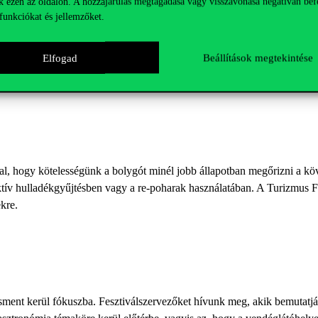
k ezen az oldalon. A hozzájárulás megtagadása vagy visszavonása negatívan bef
 terhelik a környezetet. Ilyen például a vasúti közlekedés, ami a folya
funkciókat és jellemzőket.
irány a megosztáson alapuló mobilitási szolgáltatások térnyerése is, am
k alapján látjuk továbbá, hogy a külföldről érkező egyetemisták körébe
számos kulturális oka is lehet. A Turizmus Fórum előadásain ilyen és 
Elfogad
Beállítások megtekintése
alataikat, jó gyakorlatokkal alátámasztva a fenntartható közlekedés és tu
al, hogy kötelességünk a bolygót minél jobb állapotban megőrizni a kö
tív hulladékgyűjtésben vagy a re-poharak használatában. A Turizmus Fó
ekre.
ent kerül fókuszba. Fesztiválszervezőket hívunk meg, akik bemutatják