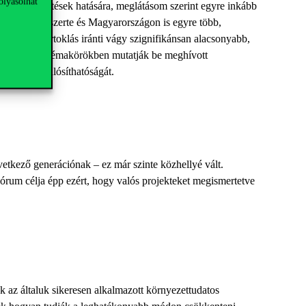
olyásolhat
matos fejlesztések hatására, meglátásom szerint egyre inkább
elyre Európa-szerte és Magyarországon is egyre több,
n a járműbirtoklás iránti vágy szignifikánsan alacsonyabb,
ehhez hasonló témakörökben mutatják be meghívott
rizmus megvalósíthatóságát.
vetkező generációnak – ez már szinte közhellyé vált.
rum célja épp ezért, hogy valós projekteket megismertetve
 az általuk sikeresen alkalmazott környezettudatos