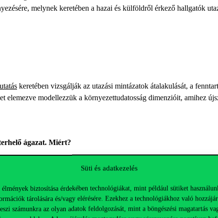
zésére, melynek keretében a hazai és külföldről érkező hallgatók utazá
utatás
keretében vizsgálják az utazási mintázatok átalakulását, a fenntar
öket elemezve modellezzük a környezettudatosság dimenzióit, amihez új
terhelő ágazat. Miért?
Süti és adatkezelés
gazat – különösen a hagyományos meghajtású, motorizált járművek – ped
 aminek ugyan egyre attraktívabb alternatívája a kötöttpályás közlekedés
 élmények biztosítása érdekében technológiákat, mint például sütiket használun
ípusú utazási piacot. Sokszor néhány ezer forintért el lehet jutni egy-e
ormációk tárolására és/vagy elérésére. Ezekhez a technológiákhoz való hozzájár
teszi számunkra az olyan adatok feldolgozását, mint a böngészési magatartás va
izmusszektornak, így a turizmuskutatóknak is felelősségük, hogy erősíts