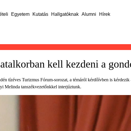
ételi
Egyetem
Kutatás
Hallgatóknak
Alumni
Hírek
iatalkorban kell kezdeni a gond
az idén tízéves Turizmus Fórum-sorozat, a témáról kérdőívben is kérdezik
nyi Melinda tanszékvezetőnkkel interjúztunk.