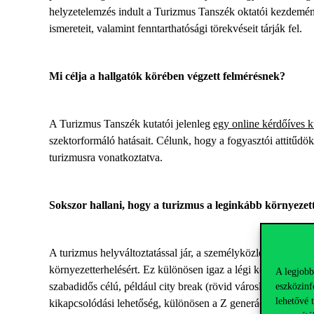
helyzetelemzés indult a Turizmus Tanszék oktatói kezdeménye
ismereteit, valamint fenntarthatósági törekvéseit tárják fel.
Mi célja a hallgatók körében végzett felmérésnek?
A Turizmus Tanszék kutatói jelenleg
egy online kérdőíves k
szektorformáló hatásait. Célunk, hogy a fogyasztói attitűd
turizmusra vonatkoztatva.
Sokszor hallani, hogy a turizmus a leginkább környezet
A turizmus helyváltoztatással jár, a személyközlekedési á
környezetterhelésért. Ez különösen igaz a légi közlekedésre,
A legjobb
szabadidős célú, például city break (rövid városlátogatás) t
eszközinf
lehetővé 
kikapcsolódási lehetőség, különösen a Z generációnak. A tur