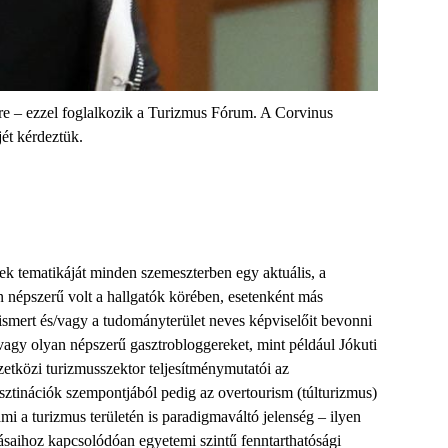
kre – ezzel foglalkozik a Turizmus Fórum. A Corvinus
ét kérdeztük.
 tematikáját minden szemeszterben egy aktuális, a
n népszerű volt a hallgatók körében, esetenként más
smert és/vagy a tudományterület neves képviselőit bevonni
agy olyan népszerű gasztrobloggereket, mint például Jókuti
etközi turizmusszektor teljesítménymutatói az
esztinációk szempontjából pedig az overtourism (túlturizmus)
i a turizmus területén is paradigmaváltó jelenség – ilyen
aihoz kapcsolódóan egyetemi szintű fenntarthatósági