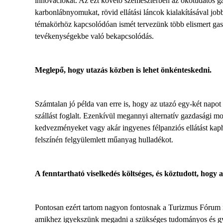
innovációkat. Az ezt követő szemeszterben az ökotudatos g
karbonlábnyomukat, rövid ellátási láncok kialakításával jobb
témakörhöz kapcsolódóan ismét tervezünk több elismert gasz
tevékenységekbe való bekapcsolódás.
Meglepő, hogy utazás közben is lehet önkénteskedni.
Számtalan jó példa van erre is, hogy az utazó egy-két napot 
szállást foglalt. Ezenkívül megannyi alternatív gazdasági m
kedvezményeket vagy akár ingyenes félpanziós ellátást kaphat
felszínén felgyülemlett műanyag hulladékot.
A fenntartható viselkedés költséges, és köztudott, hogy
Pontosan ezért tartom nagyon fontosnak a Turizmus Fórum rend
amikhez igyekszünk megadni a szükséges tudományos és gyak