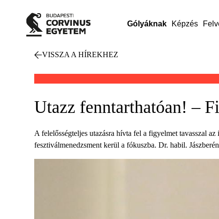
Gólyáknak
Képzés
Felv
VISSZA A HÍREKHEZ
Utazz fenntarthatóan! – F
A felelősségteljes utazásra hívta fel a figyelmet tavasszal 
fesztiválmenedzsment kerül a fókuszba. Dr. habil. Jászberé