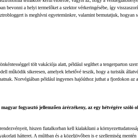
asztronómia témaköre kerül előtérbe, vagyis az, hogy a vendéglátóhe
an bevonni a helyi termelőket a szektor vérkeringésébe, így visszaszorít
trobloggert is meghívni egyetemünkre, valamint bemutatjuk, hogyan seg
önkéntességgel tölt vakációja alatt, például segíthet a tengerparton sz
odell működik sikeresen, amelyek lehetővé teszik, hogy a turisták állat
nak. Norvégiában például ingyenes hajóúthoz juthat a fjordokon az a tur
 a magyar fogyasztó jellemzően árérzékeny, az egy hétvégére szóló
ezvényeit, hiszen fiatalkorban kell kialakítani a környezettudatossági 
orlati hátteret. A múltban és a közeljövőben is e szellemiség menté