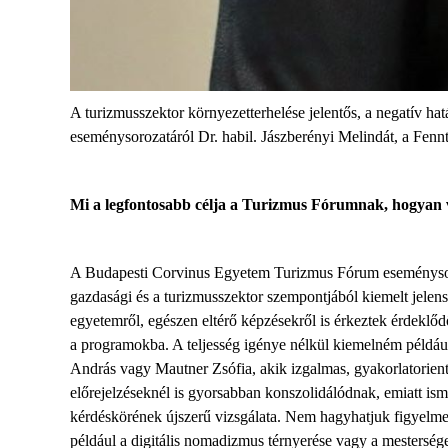
A turizmusszektor környezetterhelése jelentős, a negatív h
eseménysorozatáról Dr. habil. Jászberényi Melindát, a Fennt
Mi a legfontosabb célja a Turizmus Fórumnak, hogyan v
A Budapesti Corvinus Egyetem Turizmus Fórum eseménysoroz
gazdasági és a turizmusszektor szempontjából kiemelt jelens
egyetemről, egészen eltérő képzésekről is érkeztek érdekl
a programokba. A teljesség igénye nélkül kiemelném példáu
András vagy Mautner Zsófia, akik izgalmas, gyakorlatorient
előrejelzéseknél is gyorsabban konszolidálódnak, emiatt ism
kérdéskörének újszerű vizsgálata. Nem hagyhatjuk figyelmen
például a digitális nomadizmus térnyerése vagy a mestersége