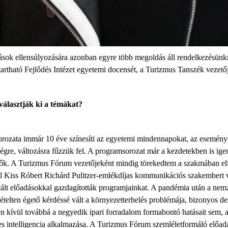
atások ellensúlyozására azonban egyre több megoldás áll rendelkezésün
artható Fejlődés Intézet egyetemi docensét, a Turizmus Tanszék vezetőj
álasztják ki a témákat?
ata immár 10 éve színesíti az egyetemi mindennapokat, az események
égre, változásra fűzzük fel. A programsorozat már a kezdetekben is ige
ődők. A Turizmus Fórum vezetőjeként mindig törekedtem a szakmában eli
l Kiss Róbert Richárd Pulitzer-emlékdíjas kommunikációs szakembert v
ált előadásokkal gazdagították programjainkat. A pandémia után a nemz
ételten égető kérdéssé vált a környezetterhelés problémája, bizonyos d
 kívül továbbá a negyedik ipari forradalom formabontó hatásait sem, am
s intelligencia alkalmazása.
A Turizmus Fórum szemléletformáló előadás