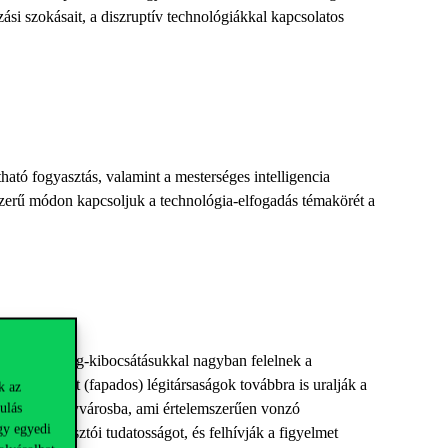
si szokásait, a diszruptív technológiákkal kapcsolatos
tható fogyasztás, valamint a mesterséges intelligencia
szerű módon kapcsoljuk a technológia-elfogadás témakörét a
ig károsanyag-kibocsátásukkal nagyban felelnek a
, a low-cost (fapados) légitársaságok továbbra is uralják a
k az
gy európai nagyvárosba, ami értelemszerűen vonzó
ulás
gy egyedi
ék a fogyasztói tudatosságot, és felhívják a figyelmet