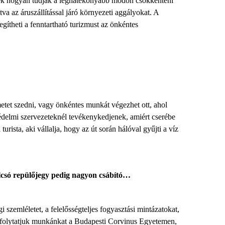
lyek hogyan tudják a leghatékonyabb módon csökkenteni
va az áruszállítással járó környezeti aggályokat. A
ítheti a fenntartható turizmust az önkéntes
emetet szedni, vagy önkéntes munkát végezhet ott, ahol
védelmi szervezeteknél tevékenykedjenek, amiért cserébe
ista, aki vállalja, hogy az út során hálóval gyűjti a víz
 olcsó repülőjegy pedig nagyon csábító…
szemléletet, a felelősségteljes fogyasztási mintázatokat,
n folytatjuk munkánkat a Budapesti Corvinus Egyetemen,