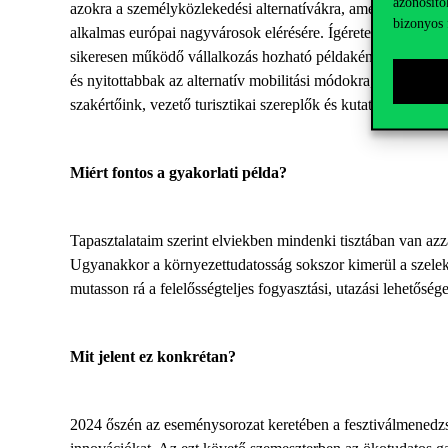
azonosító
azokra a személyközlekedési alternatívákra, amelyek kevésbé
bizonyos 
alkalmas európai nagyvárosok elérésére. Ígéretes fejlődési 
sikeresen működő vállalkozás hozható példaként. Kutatásain
és nyitottabbak az alternatív mobilitási módokra, melynek 
szakértőink, vezető turisztikai szereplők és kutatók tapaszt
Miért fontos a gyakorlati példa?
Tapasztalataim szerint elviekben mindenki tisztában van azz
Ugyanakkor a környezettudatosság sokszor kimerül a szelek
mutasson rá a felelősségteljes fogyasztási, utazási lehetőség
Mit jelent ez konkrétan?
2024 őszén az eseménysorozat keretében a fesztiválmenedzsm