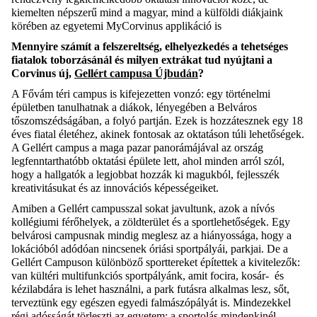
kiemelten népszerű mind a magyar, mind a külföldi diákjaink
körében az egyetemi MyCorvinus applikáció is
Mennyire számít a felszereltség, elhelyezkedés a tehetséges
fiatalok toborzásánál és milyen extrákat tud nyújtani a
Corvinus új,
Gellért campusa Újbudán
?
A Fővám téri campus is kifejezetten vonzó: egy történelmi
épületben tanulhatnak a diákok, lényegében a Belváros
tőszomszédságában, a folyó partján. Ezek is hozzátesznek egy 18
éves fiatal életéhez, akinek fontosak az oktatáson túli lehetőségek.
A Gellért campus a maga pazar panorámájával az ország
legfenntarthatóbb oktatási épülete lett, ahol minden arról szól,
hogy a hallgatók a legjobbat hozzák ki magukból, fejlesszék
kreativitásukat és az innovációs képességeiket.
Amiben a Gellért campusszal sokat javultunk, azok a nívós
kollégiumi férőhelyek, a zöldterület és a sportlehetőségek. Egy
belvárosi campusnak mindig meglesz az a hiányossága, hogy a
lokációból adódóan nincsenek óriási sportpályái, parkjai. De a
Gellért Campuson különböző sporttereket építettek a kivitelezők:
van kültéri multifunkciós sportpályánk, amit focira, kosár- és
kézilabdára is lehet használni, a park futásra alkalmas lesz, sőt,
terveztünk egy egészen egyedi falmászópályát is. Mindezekkel
régi adósságát törleszti az egyetem: a sportolás mindenkinél