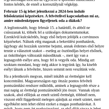
fontos kérdés, de ennél a korosztálynál végképp.
Február 15-ig lehet jelentkezni a 2024-ben induló
felsőoktatási képzésekre. A felvételivel kapcsolatban mi az,
amire mindenképpen figyeljenek oda a diákok?
A legfontosabb, hogy február 15. a határidő, és abból ne
csússzanak ki, töltsék fel a szükséges dokumentumokat.
Ezenkívül kulcskérdés, hogy első helyen jelöljék a corvinusos
képzéseket. Nálunk elég magasak a bekerülési ponthatárok,
úgyhogy aki hozzánk szeretne bejutni, annak érdemes első helyre
tennie a választott szakot – esetleg az ösztöndíjas helyet elsőnek,
az önköltséges változatát másodiknak –, mert így van a
legnagyobb esélye arra, hogy fel is vegyék oda. Mindig azt
szoktam mondani, hogy még akkor is tegyünk így, ha kisebb
esélyt látunk a felvételre, hiszen semmit nem veszítünk vele.
Ha a jelentkezés megvan, minél inkább az érettségire kell
koncentrálni. Magyarországon egy ötszáz pontos felvételi
pontszámítási rendszer működik, aminek a legnagyobb része a
mai napig az érettségi pontszámokból jön össze. Vannak olyan
szakok, ahol előírjuk az emelt szintű érettségit, többnél nem,
viszont ettől függetlenül melegen ajánljuk az emelt szintet, mert
egyébként nem lehet elérni ezeket a magas ponthatárokat. A
másik, hogy nem árt nyelvvizsgázni, az első díját vissza is lehet