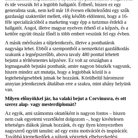
és ide vesszük fel a legtöbb hallgatót. Érthető, hiszen ez egy
generalista szak, nem kell már 18 évesen elköteleződni egy szűk
gazdasági szakterület mellett, elég később eldönteni, hogy a 16-
féle specializációból a marketing vagy épp a turizmus érdekli a
hallgatót. Angol, illetve magyar nyelven érhető el a képzés, és a
kettőre együtt ötszáz főnél is több embert veszünk fel egy évben.
A másik mérőszám a túljelentkezés, illetve a ponthatárok
nagysága lehet. Ebből a szempontból a nemzetközi gazdálkodás
szakunk a legnépszerűbb, ahova tavaly 480 ponttal lehetett
bejutni a térítésmentes képzésre. Ez volt az országban a
legmagasabb bejutási ponthatár, amire nagyon büszkék vagyunk,
hiszen mindez azt mutatja, hogy a legjobbak közül is a
legtehetségesebbek jutnak be hozzánk. Körülbelül háromszor
annyian jelentkeznek általában erre a szakra, mint ahány helyünk
van.
Milyen előnyökkel jár, ha valaki bejut a Corvinusra, és ott
szerez alap- vagy
mesterdiplomát?
Az egyik, ami számomra oktatóként is nagyon fontos – hiszen
nem csak egyetemi vezetőként dolgozom –, hogy kivételesen
tehetséges diákok járnak hozzánk, és egy ilyen környezetben
nagyszerű együtt tanulni: ad egy extra motivációt és inspirációt.
Továbbá kiemelkedőek a nálunk végzettek elhelyezkedési