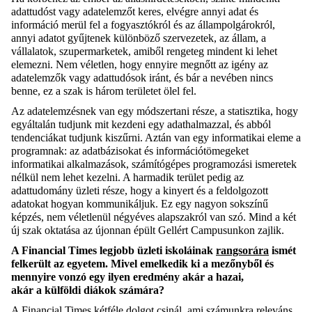
adattudóst vagy adatelemzőt keres, elvégre annyi adat és
információ merül fel a fogyasztókról és az állampolgárokról,
annyi adatot gyűjtenek különböző szervezetek, az állam, a
vállalatok, szupermarketek, amiből rengeteg mindent ki lehet
elemezni. Nem véletlen, hogy ennyire megnőtt az igény az
adatelemzők vagy adattudósok iránt, és bár a nevében nincs
benne, ez a szak is három területet ölel fel.
Az adatelemzésnek van egy módszertani része, a statisztika, hogy
egyáltalán tudjunk mit kezdeni egy adathalmazzal, és abból
tendenciákat tudjunk kiszűrni. Aztán van egy informatikai eleme a
programnak: az adatbázisokat és információtömegeket
informatikai alkalmazások, számítógépes programozási ismeretek
nélkül nem lehet kezelni. A harmadik terület pedig az
adattudomány üzleti része, hogy a kinyert és a feldolgozott
adatokat hogyan kommunikáljuk. Ez egy nagyon sokszínű
képzés, nem véletlenül négyéves alapszakról van szó. Mind a két
új szak oktatása az újonnan épült Gellért Campusunkon zajlik.
A Financial Times legjobb üzleti iskoláinak
rangsorára
ismét
felkerült az egyetem. Mivel emelkedik ki a mezőnyből és
mennyire vonzó egy ilyen eredmény akár a hazai,
akár a külföldi diákok számára?
A Financial Times kétféle dolgot csinál, ami számunkra releváns.