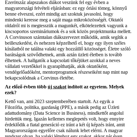
Ezerötszáz alapszakos diákot veszünk fel egy évben a
magyarországi felvételi eljárásban: ez egy óriási tömeg, könnyű
benne elveszni, ezért mindig azt szoktuk javasolni, hogy
mindenki keresse meg a saját maga mikroközösségét. Oktatói
oldalról mi is megtesszük a magunkét, elkötelezettek vagyunk a
kiscsoportos szemináriumok és a sok közös projektmunka mellett.
A Corvinuson számtalan diákszervezet működik, amik segítik a
beilleszkedést, és nehezen képzelhető el, hogy egy ilyen széles
kínálatból ne találna valaki egy hozzáillő közösséget. Életre szóló
barátságok szövődhetnek, amik aztán üzleti életben is tovább
élhetnek. A hallgatók a kapcsolati tőkéjüket azokkal a neves
vállalati vezetőkkel is gyarapíthatják, akik oktatóként,
vendégelőadóként, mentorprogramok részeseiként nap mint nap
bekapcsolódnak a Corvinus életébe.
Az előző évben több
új szakot
indított az egyetem. Melyek
ezek?
Kettő van, ami 2023 szeptemberében startolt. Az egyik a
Filozófia, politika, gazdaság (PPE), a másik pedig az Üzleti
adattudomány (Data Science in Business), mindkettőt angolul
hirdettük meg. Igazán kellemes meglepetés volt, hogy ennyire
érdeklődik a fiatal generáció ez iránt a két új képzés iránt, amit
Magyarországon egyelőre csak nálunk lehet elérni. A magyar
rendszer olyan, ha valaki létrehoz egy szakot, akkor pár éven