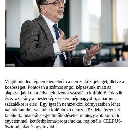
Végül mindenképpen kiemelném a nemzetközi jelleget, illetve a
közösséget. Pontosan a számos angol képzésünk miatt az
alapszakjainkon a felvettek tizenöt százaléka külföldről érkezik,
és ez az arány a mesterképzéseken még nagyobb, a harminc
százalékot is eléri. Egy igazán nemzetközi környezetben lehet
nálunk tanulni, valamint különböző
nemzetközi lehetőségeket
kínálunk: bilaterális együttműködéseket mintegy 250 külföldi
egyetemmel, kettősdiploma-programokat, regionális CEEPUS-
ösztöndíjakat és így tovább.