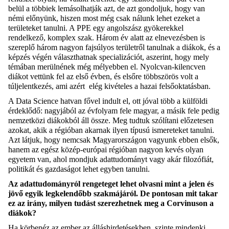
belül a többiek lemásolhatják azt, de azt gondoljuk, hogy van
némi előnyünk, hiszen most még csak nálunk lehet ezeket a
területeket tanulni. A PPE egy angolszász gyökerekkel
rendelkező, komplex szak. Három év alatt az elnevezésben is
szereplő három nagyon fajsúlyos területről tanulnak a diákok, és a
képzés végén választhatnak specializációt, aszerint, hogy mely
témában merülnének még mélyebben el. Nyolcvan-kilencven
diákot vettünk fel az első évben, és elsőre többszörös volt a
túljelentkezés, ami azért elég kivételes a hazai felsőoktatásban.
A Data Science hatvan fővel indult el, ott jóval több a külföldi
érdeklődő: nagyjából az évfolyam fele magyar, a másik fele pedig
nemzetközi diákokból áll össze. Meg tudtuk szólítani előzetesen
azokat, akik a régióban akarnak ilyen típusú ismereteket tanulni.
Azt látjuk, hogy nemcsak Magyarországon vagyunk ebben elsők,
hanem az egész közép-európai régióban nagyon kevés olyan
egyetem van, ahol mondjuk adattudományt vagy akár filozófiát,
politikát és gazdaságot lehet egyben tanulni.
Az adattudományról rengeteget lehet olvasni mint a jelen és
jövő egyik legkelendőbb szakmájáról. De pontosan mit takar
ez az irány, milyen tudást szerezhetnek meg a Corvinuson a
diákok?
Ha körbenéz az ember az álláshirdetésekben, szinte mindenki