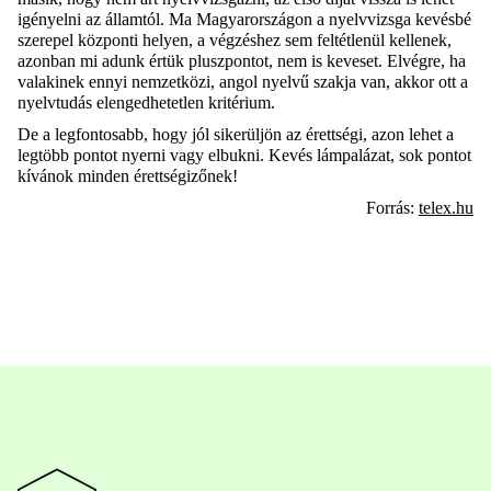
igényelni az államtól. Ma Magyarországon a nyelvvizsga kevésbé
szerepel központi helyen, a végzéshez sem feltétlenül kellenek,
azonban mi adunk értük pluszpontot, nem is keveset. Elvégre, ha
valakinek ennyi nemzetközi, angol nyelvű szakja van, akkor ott a
nyelvtudás elengedhetetlen kritérium.
De a legfontosabb, hogy jól sikerüljön az érettségi, azon lehet a
legtöbb pontot nyerni vagy elbukni. Kevés lámpalázat, sok pontot
kívánok minden érettségizőnek!
Forrás:
telex.hu