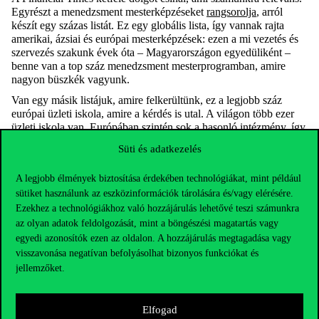
Egyrészt a menedzsment mesterképzéseket
rangsorolja
, arról
készít egy százas listát. Ez egy globális lista, így vannak rajta
amerikai, ázsiai és európai mesterképzések: ezen a mi vezetés és
szervezés szakunk évek óta – Magyarországon egyedüliként –
benne van a top száz menedzsment mesterprogramban, amire
nagyon büszkék vagyunk.
Van egy másik listájuk, amire felkerültünk, ez a legjobb száz
európai üzleti iskola, amire a kérdés is utal. A világon több ezer
üzleti iskola van, Európában szintén sok a hasonló intézmény, így
bekerülni a százba, nagyon nagy eredmény. Magyarországon a
Süti és adatkezelés
Corvinuson kívül más felsőoktatási intézmény nem jutott be. Ez
egy nyilvánvaló előnyt, láthatóságot ad az egyetemnek, nem csak
A legjobb élmények biztosítása érdekében technológiákat, mint például
Magyarországon, sőt, talán nem is elsősorban Magyarországon,
sütiket használunk az eszközinformációk tárolására és/vagy elérésére.
hanem külföldön. Erre, egyfajta minőségbiztosításra szolgálnak a
nemzetközi intézményi akkreditációink is, amelyeket magyar
Ezekhez a technológiákhoz való hozzájárulás lehetővé teszi számunkra
gazdasági felsőoktatási intézményként csak mi szereztünk meg.
az olyan adatok feldolgozását, mint a böngészési magatartás vagy
Amikor sokan választanak külföldön mesterképzést vagy úgy
egyedi azonosítók ezen az oldalon. A hozzájárulás megtagadása vagy
általában egy felsőoktatási intézményt, akkor nagyon sokszor
visszavonása negatívan befolyásolhat bizonyos funkciókat és
megnézik azt a ranglistát, ami rájuk vonatkozik, és ha ezen elöl
jellemzőket.
vagyunk vagy legalább benne vagyunk a legjobb képzőhelyek
között, akkor ár-érték arányban megnő az esélye, hogy minket
választanak.
Elfogad