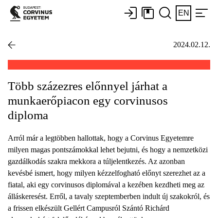
EN
2024.02.12.
Több százezres előnnyel járhat a
munkaerőpiacon egy corvinusos
diploma
Arról már a legtöbben hallottak, hogy a Corvinus Egyetemre
milyen magas pontszámokkal lehet bejutni, és hogy a nemzetközi
gazdálkodás szakra mekkora a túljelentkezés. Az azonban
kevésbé ismert, hogy milyen kézzelfogható előnyt szerezhet az a
fiatal, aki egy corvinusos diplomával a kezében kezdheti meg az
álláskeresést. Erről, a tavaly szeptemberben indult új szakokról, és
a frissen elkészült Gellért Campusról Szántó Richárd