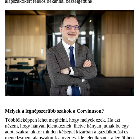
alapszakokért felelős dékánnal beszélgettünk.
Melyek a legnépszerűbb szakok a Corvinuson?
Többféleképpen lehet megítélni, hogy melyek ezek. Ha azt
nézem, hogy hányan jelentkeznek, illetve hányan jutnak be egy
adott szakra, akkor minden kétséget kizáróan a gazdálkodási és
menedzsment alapszakunk a nyertes, ide jelentkeznek a legtöbben