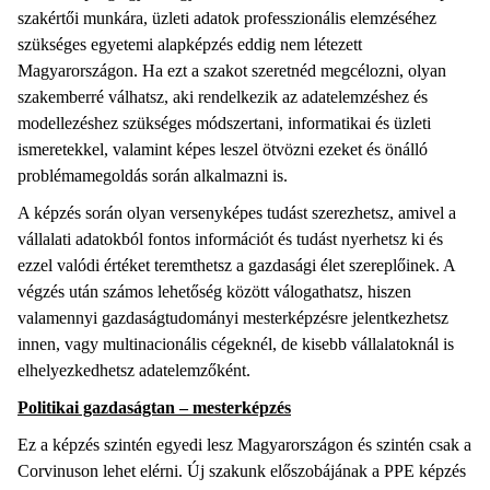
szakértői munkára, üzleti adatok professzionális elemzéséhez
szükséges egyetemi alapképzés eddig nem létezett
Magyarországon. Ha ezt a szakot szeretnéd megcélozni, olyan
szakemberré válhatsz, aki rendelkezik az adatelemzéshez és
modellezéshez szükséges módszertani, informatikai és üzleti
ismeretekkel, valamint képes leszel ötvözni ezeket és önálló
problémamegoldás során alkalmazni is.
A képzés során olyan versenyképes tudást szerezhetsz, amivel a
vállalati adatokból fontos információt és tudást nyerhetsz ki és
ezzel valódi értéket teremthetsz a gazdasági élet szereplőinek. A
végzés után számos lehetőség között válogathatsz, hiszen
valamennyi gazdaságtudományi mesterképzésre jelentkezhetsz
innen, vagy multinacionális cégeknél, de kisebb vállalatoknál is
elhelyezkedhetsz adatelemzőként.
Politikai gazdaságtan – mesterképzés
Ez a képzés szintén egyedi lesz Magyarországon és szintén csak a
Corvinuson lehet elérni. Új szakunk előszobájának a PPE képzés