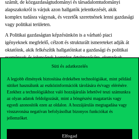
számít, de közgazdaságtudományi és társadalomtudományi
alapszakokról is várjuk azon hallgatók jelentkezését, akik
komplex tudásra vágynak, és vezetők szeretnének lenni gazdasági
vagy politikai területen.
A Politikai gazdaságtan képzésünkön is a várható piaci
igényeknek megfelelő, célzott és strukturált ismereteket adják át
oktatóink, akik felkészítik hallgatóinkat a gazdasági és politikai
események és jelenségek komplex értelmezésére, elemzések
készítésére, valamint társadalmi rendszerek és rezsimek mély
Süti és adatkezelés
összehasonlító elemzésére.
A legjobb élmények biztosítása érdekében technológiákat, mint például
sütiket használunk az eszközinformációk tárolására és/vagy elérésére.
Ezekhez a technológiákhoz való hozzájárulás lehetővé teszi számunkra
az olyan adatok feldolgozását, mint a böngészési magatartás vagy
egyedi azonosítók ezen az oldalon. A hozzájárulás megtagadása vagy
visszavonása negatívan befolyásolhat bizonyos funkciókat és
jellemzőket.
Elfogad