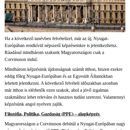
Ha a következő tanévben felvételizel, már az új, Nyugat-
Európában rendkívül népszerű képzéseinkre is jelentkezhetsz.
Ráadásul mindhárom szakunk Magyarországon csak a
Corvinuson indul.
Mindhárom képzésünk újdonságnak számít itthon, hiszen ezekre
eddig főleg Nyugat-Európában és az Egyesült Államokban
lehetett jelentkezni. A következő felvételi időszakban azonban
már itthon is elérhetők ezen szakok, ahol a jövő izgalmas
szakmáihoz lehet releváns és hasznos tudást szerezni. Valamennyi
képzésünk angol nyelven zajlik.
Filozófia, Politika, Gazdaság (PPE) – alapképzés
Magyarországon a Corvinuson debütál a Nyugat-Európában nagy