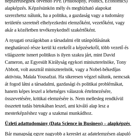
népszerűségnek örvendő PPE (Philosophy, Politics, Economics)
alapképzés. Képzésünkön mély és megbízható alapokat
szerezhetsz nálunk, ha a politika, a gazdaság vagy a tudomány
területén szeretnél elhelyezkedni elemzőként, vezetőként, vagy
akár a közéletben tevékenykednél szakértőként.
A nyugati országokban a társadalmi elit utánpótlásának
meghatározó része kerül ki ezekről a képzésekről, több vezető és
világszerte ismert politikus is ilyen szakra járt, mint David
Cameron, az Egyesült Királyság egykori miniszterelnöke, Tony
Abbott, volt ausztrál miniszterelnök, vagy a Nobel-békedíjas
aktivista, Malala Yousafzai. Ha sikeresen végzel nálunk, nemcsak
át fogod látni a társadalmi, gazdasági és politikai problémákat,
hanem képes leszel a lehetséges válaszok értelmezésére,
összevetésére, kritikai elemzésére is. Nem mellesleg rendkívül
összetett tudás birtokában leszel, ami kiváló alap lesz a
mesterképzéshez vagy a szakmai munkádhoz.
Üzleti adattudomány (Data Science in Business) – alapképzés
Bár manapság egyre nagyobb a kereslet az adatelemzésen alapuló