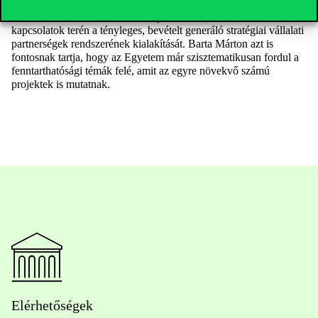
emelkedését (azzal együtt, hogy a Horizont pályázatokból való
kimaradásunk továbbra is komoly kockázat), valamint a vállalati
kapcsolatok terén a tényleges, bevételt generáló stratégiai vállalati
partnerségek rendszerének kialakítását. Barta Márton azt is
fontosnak tartja, hogy az Egyetem már szisztematikusan fordul a
fenntarthatósági témák felé, amit az egyre növekvő számú
projektek is mutatnak.
Elérhetőségek