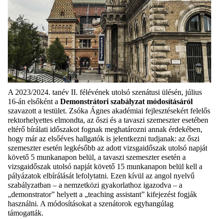
A 2023/2024. tanév II. félévének
utolsó szenátusi ülésén, július
16-án elsőként a
Demonstrátori szabályzat módosításáról
szavazott a testület. Zsóka Ágnes akadémiai fejlesztésekért felelős
rektorhelyettes elmondta, az őszi és a tavaszi szemeszter esetében
eltérő bírálati időszakot fognak meghatározni annak érdekében,
hogy már az elsőéves hallgatók is jelentkezni tudjanak: az őszi
szemeszter esetén legkésőbb az adott vizsgaidőszak utolsó napját
követő 5 munkanapon belül, a tavaszi szemeszter esetén a
vizsgaidőszak utolsó napját követő 15 munkanapon belül kell a
pályázatok elbírálását lefolytatni. Ezen kívül az angol nyelvű
szabályzatban – a nemzetközi gyakorlathoz igazodva – a
„demonstrator” helyett a „teaching assistant” kifejezést fogják
használni. A módosításokat a szenátorok egyhangúlag
támogatták.