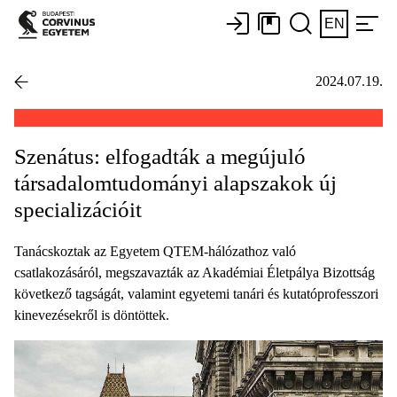
EN
2024.07.19.
Szenátus: elfogadták a megújuló
társadalomtudományi alapszakok új
specializációit
Tanácskoztak az Egyetem QTEM-hálózathoz való
csatlakozásáról, megszavazták az Akadémiai Életpálya Bizottság
következő tagságát, valamint egyetemi tanári és kutatóprofesszori
kinevezésekről is döntöttek.