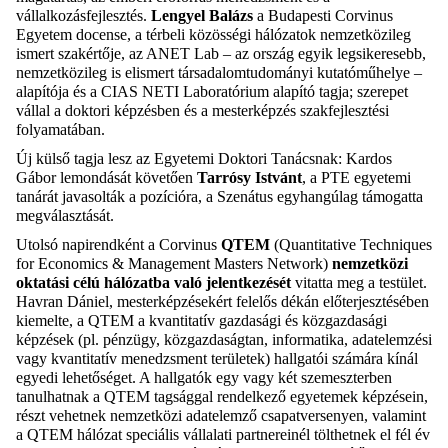
vállalkozásfejlesztés.
Lengyel Balázs
a Budapesti Corvinus
Egyetem docense, a térbeli közösségi hálózatok nemzetközileg
ismert szakértője, az ANET Lab – az ország egyik legsikeresebb,
nemzetközileg is elismert társadalomtudományi kutatóműhelye –
alapítója és a CIAS NETI Laboratórium alapító tagja; szerepet
vállal a doktori képzésben és a mesterképzés szakfejlesztési
folyamatában.
Új külső tagja lesz az Egyetemi Doktori Tanácsnak: Kardos
Gábor lemondását követően
Tarrósy Istvánt
, a PTE egyetemi
tanárát javasolták a pozícióra, a Szenátus egyhangúlag támogatta
megválasztását.
Utolsó napirendként a Corvinus
QTEM
(Quantitative Techniques
for Economics & Management Masters Network)
nemzetközi
oktatási célú hálózatba való jelentkezését
vitatta meg a testület.
Havran Dániel, mesterképzésekért felelős dékán előterjesztésében
kiemelte, a QTEM a kvantitatív gazdasági és közgazdasági
képzések (pl. pénzügy, közgazdaságtan, informatika, adatelemzési
vagy kvantitatív menedzsment területek) hallgatói számára kínál
egyedi lehetőséget. A hallgatók egy vagy két szemeszterben
tanulhatnak a QTEM tagsággal rendelkező egyetemek képzésein,
részt vehetnek nemzetközi adatelemző csapatversenyen, valamint
a QTEM hálózat speciális vállalati partnereinél tölthetnek el fél év