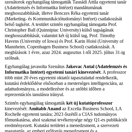
szenátorok egyhangúlag támogatták Tasnádi Attila egyetemi tanár
(Adatelemzés és Informatika Intézet) mandátumának
meghosszabbítását, illetve Benczes Réka egyetemi tanár
(Marketing- és Kommunikációtudományi Intézet) csatlakozását
belső tagként. A testület szintén egyhangúlag támogatta Prof.
Christopher Ball (Quinnipiac University) külső tagságának
meghosszabbítását, valamint két új külső tag, Prof. Timothy
Havens (University of Iowa) és Prof. Karin Hoisl (University of
Mannheim, Copenhagen Business School) csatlakozását. A
megbízások 1 évre, azaz 2024. augusztus 1-től 2025. július 31-ig
szólnak.
Egyhangúlag javasolta Szenátus
Jakovac Antal (Adatelemzés és
Informatika Intézet) egyetemi tanári kinevezését
. A professzor
több mint 20 éves egyetemi oktatói tapasztalattal rendelkezik,
kutatási érdeklődése elsősorban a mesterséges intelligenciára, az
adattudományra, a modellezésre és az utóbbi időben a
reprezentációs tanulásra irányul.
Szintén egyhangúlag támogatták
két új kutatóprofesszor
kinevezését:
Amitabh Anand
az Excelia Business School, LA
Rochelle egyetemi tanára
;
2023 őszétől a CIAS tudományos
főmunkatársa, ahol szakmai tevékenysége négy Q1-es publikációt
eredményezett. Kutatási területei a menedzsment, a szervezeti
magatartás, az emberi erőforrás menedzsment és a