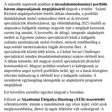
A második napirendi pontban
a társadalomtudományi portfólió
három alapszakjának megújításáról
tárgyalt a testület. Szántó
Richárd alapképzésekért felelős dékán elmondta, a portfólió
átalakításának utolsó szakaszához értek az új tervezett
specializációk létrehozásával, így előreláthatólag 2025 őszétől az
alapszakos hallgatók mintegy negyede már a megújult kurzusok
szerint fog tanulni. A kevesebb, de átfogó, integratív alapképzés
mellett az Egyetem számos specializációt kínál a hallgatók
számára tanulmányaik utolsó éveiben, melyek remélhetőleg a
kapcsolódó mesterszakokra fogják átvezetni őket. A
specializációk között több közös, a
Global Social Challenges
specializáció minden társadalomtudományi szakon elérhető lesz.
A dékán kiemelte, két magyar nyelvű specializációt (
Közéleti
kommunikáció
,
Magyar politikai rendszer
) is kidolgoztak az
alapvetően angol nyelvű portfólión belül, így ez a hazai közegben
releváns tudásanyag is elérhető lesz a hallgatók számára. A
szenátorok egyhangúlag támogatták az alapképzési programok
megújítását.
Ezt követően
személyi ügyeket tárgyalt a Szenátus.
Először az
Akadémiai Életpálya Bizottság (AÉB) összetételét
véleményezték: miután a mandátumok egy része lejárt, ezért azok
meghosszabbítása, illetve új tagok felkérése vált szükségessé. A