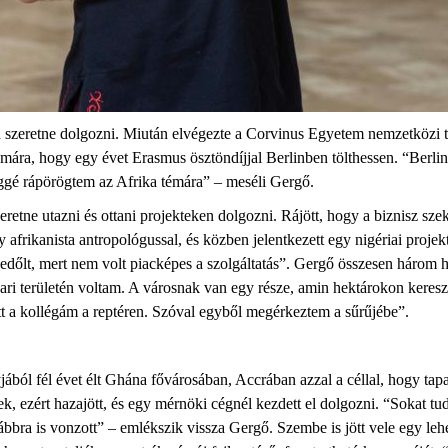
en szeretne dolgozni. Miután elvégezte a Corvinus Egyetem nemzetközi 
ámára, hogy egy évet Erasmus ösztöndíjjal Berlinben tölthessen. “Berli
éggé rápörögtem az Afrika témára” – meséli Gergő.
eretne utazni és ottani projekteken dolgozni. Rájött, hogy a biznisz sz
afrikanista antropológussal, és közben jelentkezett egy nigériai projekt
őlt, mert nem volt piacképes a szolgáltatás”. Gergő összesen három hóna
ari területén voltam. A városnak van egy része, amin hektárokon keresz
dott a kollégám a reptéren. Szóval egyből megérkeztem a sűrűjébe”.
ból fél évet élt Ghána fővárosában, Accrában azzal a céllal, hogy tapa
k, ezért hazajött, és egy mérnöki cégnél kezdett el dolgozni. “Sokat t
ra is vonzott” – emlékszik vissza Gergő. Szembe is jött vele egy lehet