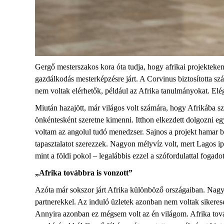
Gergő mesterszakos kora óta tudja, hogy afrikai projektek
gazdálkodás mesterképzésre járt. A Corvinus biztosította sz
nem voltak elérhetők, például az Afrika tanulmányokat. El
Miután hazajött, már világos volt számára, hogy Afrikába sz
önkéntesként szeretne kimenni. Itthon elkezdett dolgozni egy 
voltam az angolul tudó menedzser. Sajnos a projekt hamar bed
tapasztalatot szerezzek. Nagyon mélyvíz volt, mert Lagos ip
mint a földi pokol – legalábbis ezzel a szófordulattal foga
„Afrika továbbra is vonzott”
Azóta már sokszor járt Afrika különböző országaiban. Nagyjá
partnerekkel. Az induló üzletek azonban nem voltak sikerese
Annyira azonban ez mégsem volt az én világom. Afrika tovább