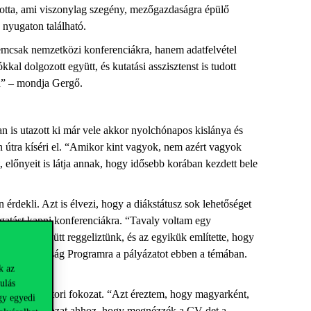
totta, ami viszonylag szegény, mezőgazdaságra épülő
s nyugaton található.
 Nemcsak nemzetközi konferenciákra, hanem adatfelvétel
kal dolgozott együtt, és kutatási asszisztenst is tudott
lón” – mondja Gergő.
 is utazott ki már vele akkor nyolchónapos kislánya és
útra kíséri el. “Amikor kint vagyok, nem azért vagyok
 előnyeit is látja annak, hogy idősebb korában kezdett bele
 érdekli. Azt is élvezi, hogy a diákstátusz sok lehetőséget
ogatást kapni konferenciákra. “Tavaly voltam egy
oznak. Együtt reggeliztünk, és az egyikük említette, hogy
mzeti Kiválóság Programra a pályázatot ebben a témában.
k az
ulás
fog neki a doktori fokozat. “Azt éreztem, hogy magyarként,
gy egyedi
 kell a PhD-fokozat ahhoz, hogy megnézzék a CV-det a