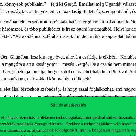
z, könnyebb publikálni” – fejti ki Gergő. Emellett még Ugandát válasz
sik ország között helyezkedik el gazdasági fejlettség szempontjából, é
a témában elenyésző írott forrás található. Gergő emiatt sokat utazik.
áromszor, és több publikációt is írt az ottani kutatásaiból. Helyi kutatók
projektet. “Az akadémiai szférában is sok minden múlik a kapcsolati há
n Ghánában lesz kint egy évet, ahová a családja is elkíséri. Korábban
a mangófa alatt a kislányom” – meséli Gergő. De a család nem minden 
Gergő példája mutatja, hogy szülőként is lehet haladni a PhD-val. Sőt,
an paráztam, már sokkal könnyebben túllépek”.
élet által biztosított szabadság, és hogy azzal foglalkozhat, ami nagyon
g szakirodalomhoz az egyetem előfizetéseinek köszönhetően, illetve tám
en. Ott találkoztam két zambiai kutatóval, akik rézbányákkal foglalk
Süti és adatkezelés
a Gergő kutatói fantáziáját. Miután hazajött, rögtön megírta az Új Ne
 élmények biztosítása érdekében technológiákat, mint például sütiket használun
y másik témát is kutat jelenleg.
ormációk tárolására és/vagy elérésére. Ezekhez a technológiákhoz való hozzájár
ekteken szeretne dolgozni hosszú távon. Azt várja, hogy ebben segíteni 
teszi számunkra az olyan adatok feldolgozását, mint a böngészési magatartás va
 és jelenlegi kapcsolata van Afrikával vagy a teljes fejlődő világgal,