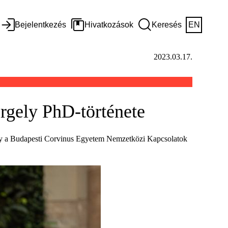
Bejelentkezés
Hivatkozások
Keresés
EN
2023.03.17.
ergely PhD-története
rgely a Budapesti Corvinus Egyetem Nemzetközi Kapcsolatok