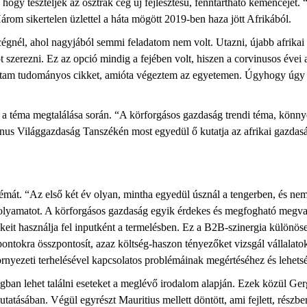
hogy teszteljék az osztrák cég új fejlesztésű, fenntartható kemencéjét.
rom sikertelen üzlettel a háta mögött 2019-ben haza jött Afrikából.
égnél, ahol nagyjából semmi feladatom nem volt. Utazni, újabb afrika
ot szerezni. Ez az opció mindig a fejében volt, hiszen a corvinusos éve
írtam tudományos cikket, amióta végeztem az egyetemen. Úgyhogy úgy go
ta a téma megtalálása során. “A körforgásos gazdaság trendi téma, könny
inus Világgazdaság Tanszékén most egyedül ő kutatja az afrikai gazdasá
 témát. “Az első két év olyan, mintha egyedül úsznál a tengerben, és n
olyamatot. A körforgásos gazdaság egyik érdekes és megfogható megvalósu
eit használja fel inputként a termelésben. Ez a B2B-szinergia különöse
tokra összpontosít, azaz költség-haszon tényezőket vizsgál vállalatokkal
környezeti terhelésével kapcsolatos problémáinak megértéséhez és lehe
ágban lehet találni eseteket a meglévő irodalom alapján. Ezek közül Ger
kutatásában. Végül egyrészt Mauritius mellett döntött, ami fejlett, részb