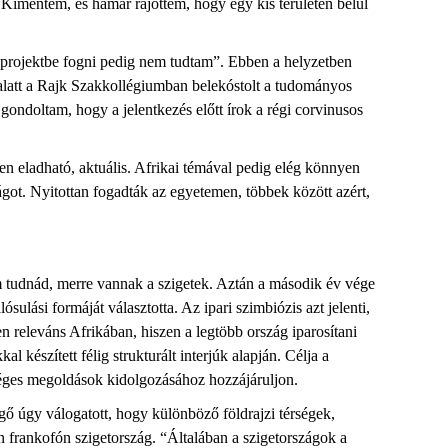
 “Kimentem, és hamar rájöttem, hogy egy kis területen belül
i projektbe fogni pedig nem tudtam”. Ebben a helyzetben
i alatt a Rajk Szakkollégiumban belekóstolt a tudományos
ndoltam, hogy a jelentkezés előtt írok a régi corvinusos
en eladható, aktuális. Afrikai témával pedig elég könnyen
got. Nyitottan fogadták az egyetemen, többek között azért,
em tudnád, merre vannak a szigetek. Aztán a második év vége
lási formáját választotta. Az ipari szimbiózis azt jelenti,
n releváns Afrikában, hiszen a legtöbb ország iparosítani
 készített félig strukturált interjúk alapján. Célja a
tséges megoldások kidolgozásához hozzájáruljon.
gő úgy válogatott, hogy különböző földrajzi térségek,
en frankofón szigetország. “Általában a szigetországok a