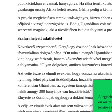
publikációkban el vannak hanyagolva. Ha ritka témát kutats
gazdaságú ország Afrika keleti részén. Ghána pedig a két má
A projekt meglehetősen terepkutatás-igényes, hiszen ebben 
céljából a vizsgált országokba is. Eddig Ugandában volt már h
szervezni magának, aki a távollétében is tudta folytatni a 
Szafari helyett adatfelvétel
Következő szeptembertől Gergő egy ösztöndíjnak köszönhetőe
távmunkában dolgozó párja. “Ott tolta a mangót Ugandában 
kint, hogy szafarizzak, hanem kőkemény adatfelvétel megy”. 
a folyamatba. “Olyan dolgokon, amiken huszonéves koromb
Azt vette észre az elmúlt években, hogy vonzza az akadémiai 
nyit meg: lehet pályázni ösztöndíjakra, hozzáférni rengete
konferencián Ghánában, az egyetem támogatásának köszönhető
nekik amúgy 300 bányához van hozzáférésük”. Ez beindított
A legjobb
Elnyerte az ösztöndíjat, úgyhogy a doktori témája mellett eg
eszközinf
A célja az elmúlt évek alatt mit sem változott: afrikai proj
lehetővé 
tehát egy olyan országból jőve, aminek minimális történelmi