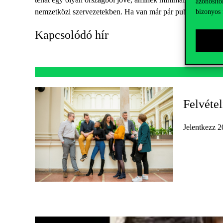
azonosító
nemzetközi szervezetekben. Ha van már pár publikációd a tém
bizonyos 
Kapcsolódó hír
Felvétel
Jelentkezz 20