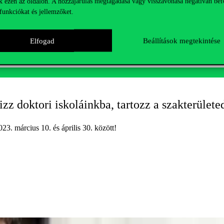
k ezen az oldalon. A hozzájárulás megtagadása vagy visszavonása negatívan bef
ában, jobb pozícióból indulsz. Sőt, ha ezt olyan területen teszed, ami
funkciókat és jellemzőket.
Elfogad
Beállítások megtekintése
izz doktori iskoláinkba, tartozz a szakterülete
23. március 10. és április 30. között!