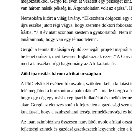
megbízásukból Gergő fél éven át vezetett egy pékséget kint, 
van három másik pékség is. Átgondolatlan volt az egész”. Há
Nemsokára kitört a világjárvány. “Elkezdtem dolgozni egy c
újra eszébe jutott régi vágya, hogy szeretne doktori fokozat
írásba. “7-8 év alatt azonban kiestem a gyakorlatból. Nem 
tanáraimnak, hogy van egy témaötletem”.
Gergőt a fenntarthatóságra épülő szenegáli projekt inspirál
be lehet csúszni, mert kevesen foglalkoznak ezzel.” A Corv
mert a tanszéken régi hagyomány az Afrika-kutatás.
Zöld iparosítás három afrikai országban
A PhD első két évében fókuszálni, szűkíteni kell a kutatási
felé meglátod a horizonton a pálmafákat” – írta le Gergő a f
hogy egy cég egy másik cég ipari hulladékát és melléktermék
akar. Gergő az elemzés során kifejezetten a gazdasági szempon
kutatással, hogy a szubszaharai térség termelékenységi és 
Az ipari szimbiózisra összesen nagyjából nyolc afrikai orsz
fejlettségi szintek és gazdaságszerkezetek legyenek jelen a 