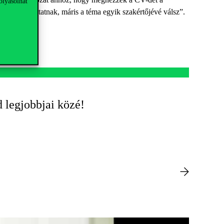
olyásolhat
t kevesen kutatnak, máris a téma egyik szakértőjévé válsz”.
d legjobbjai közé!