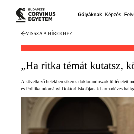
Gólyáknak
Képzés
Felv
VISSZA A HÍREKHEZ
„Ha ritka témát kutatsz,
A következő hetekben sikeres doktoranduszok történeteit m
és Politikatudományi Doktori Iskolájának harmadéves hallgat