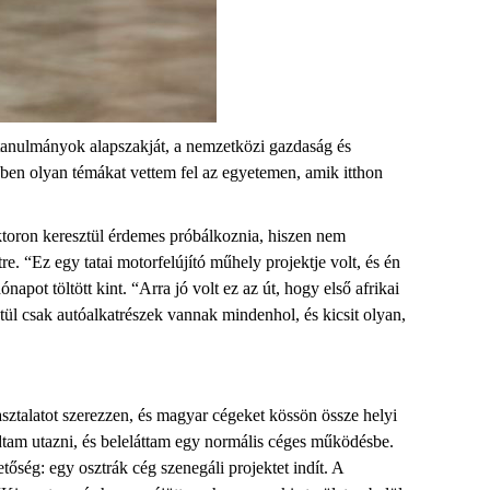
tanulmányok alapszakját, a nemzetközi gazdaság és
nben olyan témákat vettem fel az egyetemen, amik itthon
ektoron keresztül érdemes próbálkoznia, hiszen nem
re. “Ez egy tatai motorfelújító műhely projektje volt, és én
pot töltött kint. “Arra jó volt ez az út, hogy első afrikai
tül csak autóalkatrészek vannak mindenhol, és kicsit olyan,
sztalatot szerezzen, és magyar cégeket kössön össze helyi
udtam utazni, és beleláttam egy normális céges működésbe.
őség: egy osztrák cég szenegáli projektet indít. A