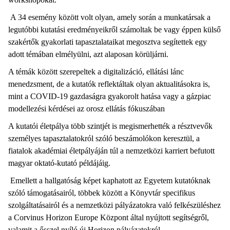
A 34 esemény között volt olyan, amely során a munkatársak a
legutóbbi kutatási eredményeikről számoltak be vagy éppen külső
szakértők gyakorlati tapasztalataikat megosztva segítettek egy
adott témában elmélyülni, azt alaposan körüljárni.
A témák között szerepeltek a digitalizáció, ellátási lánc
menedzsment, de a kutatók reflektáltak olyan aktualitásokra is,
mint a COVID-19 gazdaságra gyakorolt hatása vagy a gázpiac
modellezési kérdései az orosz ellátás fókuszában
A kutatói életpálya több szintjét is megismerhették a résztvevők
személyes tapasztalatokról szóló beszámolókon keresztül, a
fiatalok akadémiai életpályáján túl a nemzetközi karriert befutott
magyar oktató-kutató példájáig.
Emellett a hallgatóság képet kaphatott az Egyetem kutatóknak
szóló támogatásairól, többek között a Könyvtár specifikus
szolgáltatásairól és a nemzetközi pályázatokra való felkészüléshez
a Corvinus Horizon Europe Központ által nyújtott segítségről,
valamit a ősszel nyíló új Horizon pályázatokról.