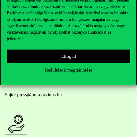
A legjobb élmények biztosítása érdekében technológiákat, mint például
sütiket használunk az eszközinformációk tárolására és/vagy elérésére.
Elérhetőségek
Ezekhez a technológiákhoz való hozzájárulás lehetővé teszi számunkra
az olyan adatok feldolgozását, mint a böngészési magatartás vagy
egyedi azonosítók ezen az oldalon. A hozzájárulás megtagadása vagy
visszavonása negatívan befolyásolhat bizonyos funkciókat és
Telefonszám:
+36 1 482 5000
jellemzőket.
Kérdésed van a felvételivel kapcsolatban?
Elfogad
Oktatói elérhetőségek
Beállítások megtekintése
HUB jelenlegi hallgatóinknak
Sajtó:
press@uni-corvinus.hu