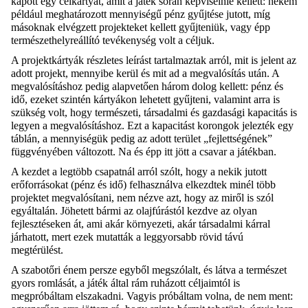
kapott egy célkártyát, amit a játék során képviselnie kellett: nekem
például meghatározott mennyiségű pénz gyűjtése jutott, míg
másoknak elvégzett projekteket kellett gyűjteniük, vagy épp
természethelyreállító tevékenység volt a céljuk.
A projektkártyák részletes leírást tartalmaztak arról, mit is jelent az
adott projekt, mennyibe kerül és mit ad a megvalósítás után. A
megvalósításhoz pedig alapvetően három dolog kellett: pénz és
idő, ezeket szintén kártyákon lehetett gyűjteni, valamint arra is
szükség volt, hogy természeti, társadalmi és gazdasági kapacitás is
legyen a megvalósításhoz. Ezt a kapacitást korongok jelezték egy
táblán, a mennyiségük pedig az adott terület „fejlettségének”
függvényében változott. Na és épp itt jött a csavar a játékban.
A kezdet a legtöbb csapatnál arról szólt, hogy a nekik jutott
erőforrásokat (pénz és idő) felhasználva elkezdtek minél több
projektet megvalósítani, nem nézve azt, hogy az miről is szól
egyáltalán. Jöhetett bármi az olajfúrástól kezdve az olyan
fejlesztéseken át, ami akár környezeti, akár társadalmi kárral
járhatott, mert ezek mutatták a leggyorsabb rövid távú
megtérülést.
A szabotőri énem persze egyből megszólalt, és látva a természet
gyors romlását, a játék által rám ruházott céljaimtól is
megpróbáltam elszakadni. Vagyis próbáltam volna, de nem ment: