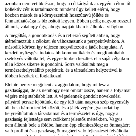
azonban nem vettük észre, hogy a célkártyánk az egyéni célon túl
kollektív célt is tartalmazott: mindent úgy kellett elérni, hogy
közben mások és a környezetünk hosszútávú jólléte és
fenntarthatósága is biztosított legyen. Ebben pedig nagyon rosszul
álltunk, valahogy úgy, ahogy napjainkban is állunk a világban.
A megállás, a gondolkodás és a reflexió segített abban, hogy
átértelmezzük a célokat, és változtassunk a perspektívánkon. A
második körben így teljesen megváltozott a játék hangulata. A
kezdeti nyüzsgést tudatosabb kommunikáció és megfontoltabb
cselekvés váltotta fel, és egyre többen kezdtek el a saját céljaikon
túl a közös sikerre is gondolni. Sorra valósultak meg a
természethelyreállító projektek, és a társadalom helyzetével is
többen kezdtek el foglalkozni.
Eleinte persze megjelent az aggodalom, hogy mi lesz a
gazdasággal, de az nemhogy nem omlott össze, hanem a folyamat
végére még stabilabb lett. A végtelennek gondolt növekedési
pályáról persze lejöttünk, de egy idő után nagyon szép egyensúly
állt be a három terület között, és a játék végére gyakorlatilag
helyreállítottuk a társadalmat és a természetet is úgy, hogy a
gazdaság fejlettsége sem csökkent jelentős mértékben. Vagyis
nem álltunk bele a földbe, hanem épp ellenkezőleg: az önmagáért
való profitot és a gazdaság önmagáért való fejlesztését felváltotta