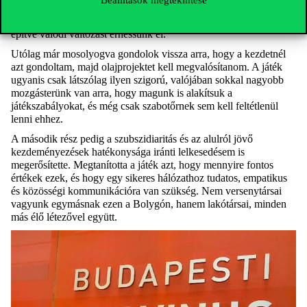
Beállítások megtekintése
perspektívaváltás után igenis van remény arra, hogy demokratikus
módon, az autonóm egyének és közösségek együttműködésére
építve valódi változást érhessünk el.
Utólag már mosolyogva gondolok vissza arra, hogy a kezdetnél
azt gondoltam, majd olajprojektet kell megvalósítanom. A játék
ugyanis csak látszólag ilyen szigorú, valójában sokkal nagyobb
mozgásterünk van arra, hogy magunk is alakítsuk a
játékszabályokat, és még csak szabotőrnek sem kell feltétlenül
lenni ehhez.
A második rész pedig a szubszidiaritás és az alulról jövő
kezdeményezések hatékonysága iránti lelkesedésem is
megerősítette. Megtanította a játék azt, hogy mennyire fontos
értékek ezek, és hogy egy sikeres hálózathoz tudatos, empatikus
és közösségi kommunikációra van szükség. Nem versenytársai
vagyunk egymásnak ezen a Bolygón, hanem lakótársai, minden
más élő létezővel együtt.