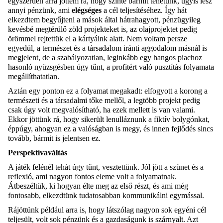
egyszerűen arra jöttem rá, hogy szinte bármit tehetünk, úgyis lesz
annyi pénzünk, ami
elégséges
a cél teljesítéséhez. Így hát
elkezdtem begyűjteni a mások által hátrahagyott, pénzügyileg
kevésbé megtérülő zöld projekteket is, az olajprojektet pedig
örömmel rejtettük el a kártyáink alatt. Nem voltam persze
egyedül, a természet és a társadalom iránti aggodalom másnál is
megjelent, de a szabályozatlan, leginkább egy hangos piachoz
hasonló nyüzsgésben úgy tűnt, a profitért való pusztítás folyamata
megállíthatatlan.
Aztán egy ponton ez a folyamat megakadt: elfogyott a korong a
természeti és a társadalmi tőke mellől, a legtöbb projekt pedig
csak úgy volt megvalósítható, ha ezek mellett is van valami.
Ekkor jöttünk rá, hogy sikerült lenulláznunk a fiktív bolygónkat,
éppúgy, ahogyan ez a valóságban is megy, és innen fejlődés sincs
tovább, bármit is jelentsen ez.
Perspektívaváltás
A játék felénél tehát úgy tűnt, vesztettünk. Jól jött a szünet és a
reflexió, ami nagyon fontos eleme volt a folyamatnak.
Átbeszéltük, ki hogyan élte meg az első részt, és ami még
fontosabb, elkezdtünk tudatosabban kommunikálni egymással.
Rájöttünk például arra is, hogy látszólag nagyon sok egyéni cél
teljesült, volt sok pénzünk és a gazdaságunk is szárnyalt. Azt