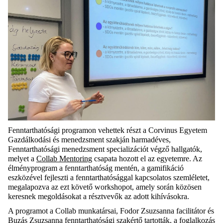
Fenntarthatósági programon vehettek részt a Corvinus Egyetem
Gazdálkodási és menedzsment szakján harmadéves,
Fenntarthatósági menedzsment specializációt végző hallgatók,
melyet a
Collab Mentoring
csapata hozott el az egyetemre. Az
élményprogram a fenntarthatóság mentén, a gamifikáció
eszközével fejleszti a fenntarthatósággal kapcsolatos szemléletet,
megalapozva az ezt követő workshopot, amely során közösen
keresnek megoldásokat a résztvevők az adott kihívásokra.
A programot a Collab munkatársai, Fodor Zsuzsanna facilitátor és
Buzás Zsuzsanna fenntarthatósági szakértő tartották, a foglalkozás