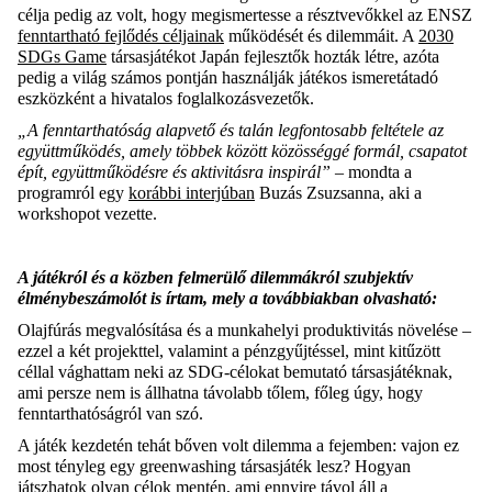
célja pedig az volt, hogy megismertesse a résztvevőkkel az ENSZ
fenntartható fejlődés céljainak
működését és dilemmáit. A
2030
SDGs Game
társasjátékot Japán fejlesztők hozták létre, azóta
pedig a világ számos pontján használják játékos ismeretátadó
eszközként a hivatalos foglalkozásvezetők.
„A fenntarthatóság alapvető és talán legfontosabb feltétele az
együttműködés, amely többek között közösséggé formál, csapatot
épít, együttműködésre és aktivitásra inspirál”
– mondta a
programról egy
korábbi interjúban
Buzás Zsuzsanna, aki a
workshopot vezette.
A játékról és a közben felmerülő dilemmákról szubjektív
élménybeszámolót is írtam, mely a továbbiakban olvasható:
Olajfúrás megvalósítása és a munkahelyi produktivitás növelése –
ezzel a két projekttel, valamint a pénzgyűjtéssel, mint kitűzött
céllal vághattam neki az SDG-célokat bemutató társasjátéknak,
ami persze nem is állhatna távolabb tőlem, főleg úgy, hogy
fenntarthatóságról van szó.
A játék kezdetén tehát bőven volt dilemma a fejemben: vajon ez
most tényleg egy greenwashing társasjáték lesz? Hogyan
játszhatok olyan célok mentén, ami ennyire távol áll a