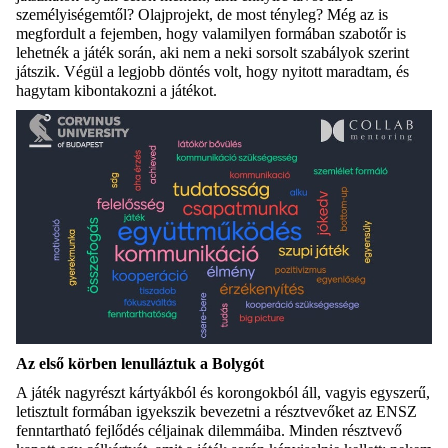
személyiségemtől? Olajprojekt, de most tényleg? Még az is
megfordult a fejemben, hogy valamilyen formában szabotőr is
lehetnék a játék során, aki nem a neki sorsolt szabályok szerint
játszik. Végül a legjobb döntés volt, hogy nyitott maradtam, és
hagytam kibontakozni a játékot.
Az első körben lenulláztuk a Bolygót
A játék nagyrészt kártyákból és korongokból áll, vagyis egyszerű,
letisztult formában igyekszik bevezetni a résztvevőket az ENSZ
fenntartható fejlődés céljainak dilemmáiba. Minden résztvevő