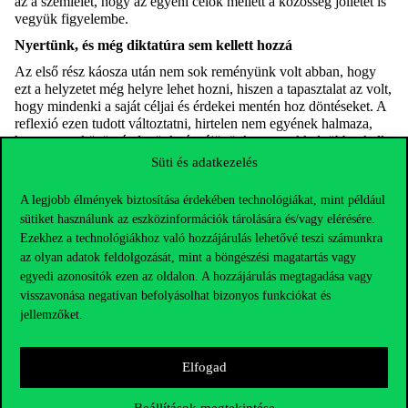
az a szemlélet, hogy az egyéni célok mellett a közösség jóllétét is
vegyük figyelembe.
Nyertünk, és még diktatúra sem kellett hozzá
Az első rész káosza után nem sok reményünk volt abban, hogy
ezt a helyzetet még helyre lehet hozni, hiszen a tapasztalat az volt,
hogy mindenki a saját céljai és érdekei mentén hoz döntéseket. A
reflexió ezen tudott változtatni, hirtelen nem egyének halmaza,
hanem egy közösség lettünk, és rájöttünk arra, sokkal többet kell
kommunikálnunk egymással.
Süti és adatkezelés
Úgy mozdultunk el egy sokkal fenntarthatóbb működés irányába,
A legjobb élmények biztosítása érdekében technológiákat, mint például
hogy ehhez még csak autoritás sem kellett, nem volt olyan
személy, aki kiemelkedve megmondta volna, hogy akkor a cél
sütiket használunk az eszközinformációk tárolására és/vagy elérésére.
érdekében ezt és ezt kell csinálni. A folyamat végig decentralizált
Ezekhez a technológiákhoz való hozzájárulás lehetővé teszi számunkra
maradt, de sokkal több kapcsolat és közös gondolkodás jött létre a
az olyan adatok feldolgozását, mint a böngészési magatartás vagy
csoport tagjai között. Aki jól állt a céljaival, elkezdett körbejárni a
egyedi azonosítók ezen az oldalon. A hozzájárulás megtagadása vagy
teremben, hol tudna segíteni másoknak, de olyan is volt, hogy az
visszavonása negatívan befolyásolhat bizonyos funkciókat és
erőforrásokat összeadva hoztunk létre újabb pozitív irányba
jellemzőket.
mutató projekteket.
Számomra az első rész szimbolizálta a gazdasági növekedést és a
profitot középpontba helyező, a természettel és a társadalommal
Elfogad
kevésbé foglalkozó szemléletmódot, ami a mai helyzethez
vezetett. A második rész pedig a reményt, hogy egy