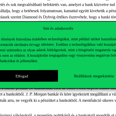
és és sok megvalósítható befektetés van, amelyet a bank közvetve tud fin
vállalja, hogy a betétesek folyamatosan, kamattal együtt kivehetik a pé
ikolasek szerint Diamond és Dybvig értékes észrevétele, hogy a banki t
Süti és adatkezelés
nyi Kutatóközpont) a bankpánikokról beszélt. Mint mondta, még jól 
egfontosabb az, hogy a betétes viselkedését mi befolyásolja. Mennyire 
 élmények biztosítása érdekében technológiákat, mint például sütiket használun
y megrohamozzák az ügyfelek és ki akarják venni a pénzüket, de indok
ormációk tárolására és/vagy elérésére. Ezekhez a technológiákhoz való hozzájár
teszi számunkra az olyan adatok feldolgozását, mint a böngészési magatartás va
Még így is meglehetősen kevés jó adatbázis létezik arról, hogy mi okozz
k ezen az oldalon. A hozzájárulás megtagadása vagy visszavonása negatívan bef
e volt a pénzére, vagy látta, hogy mások ki akarják venni a pénzüket e
funkciókat és jellemzőket.
yzetben azonnal kivenni a pénzét: aki tanult, tapasztalt, vagyonos vagy 
eddigi vizsgálatok szerint az ún. társadalmi hálózatok számítanak ilyen 
nkolás ezt a kérdést is megnehezíti, hiszen valaki otthon ülve is átutal
Elfogad
Beállítások megtekintése
összeghatáron felül például nincs betétbiztosítás. Ennek fontos példáj
a tőzsde például 50 százalékkal esett az előző évhez képest. Ekkor még
et a bankokból.
J. P. Morgan
bankár és köre igyekezett megállítani a vá
ítsák arra, ne vegyék ki a pénzüket a bankokból. A mentőakció sikeres vol
pénzügyi válságokról, a monetáris politikáról és a bankokról mondták e