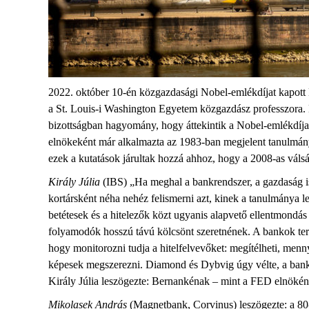
2022. október 10-én közgazdasági Nobel-emlékdíjat kapott 
a St. Louis-i Washington Egyetem közgazdász professzora. E
bizottságban hagyomány, hogy áttekintik a Nobel-emlékdíj
elnökeként már alkalmazta az 1983-ban megjelent tanulmány
ezek a kutatások járultak hozzá ahhoz, hogy a 2008-as vá
Király Júlia
(IBS) „Ha meghal a bankrendszer, a gazdaság is
kortársként néha nehéz felismerni azt, kinek a tanulmánya
betétesek és a hitelezők közt ugyanis alapvető ellentmondás
folyamodók hosszú távú kölcsönt szeretnének. A bankok ter
hogy monitorozni tudja a hitelfelvevőket: megítélheti, menn
képesek megszerezni. Diamond és Dybvig úgy vélte, a bankc
Király Júlia leszögezte: Bernankénak – mint a FED elnökén
Mikolasek András
(Magnetbank, Corvinus) leszögezte: a 8