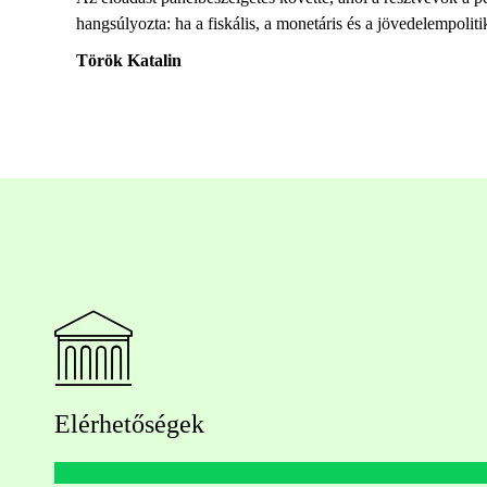
hangsúlyozta: ha a fiskális, a monetáris és a jövedelempoli
Török Katalin
Elérhetőségek