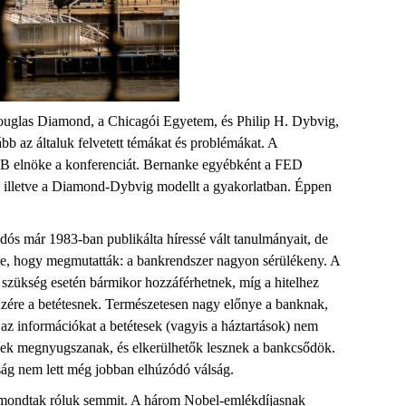
Douglas Diamond, a Chicagói Egyetem, és Philip H. Dybvig,
b az általuk felvetett témákat és problémákat. A
 elnöke a konferenciát. Bernanke egyébként a FED
, illetve a Diamond-Dybvig modellt a gyakorlatban. Éppen
ós már 1983-ban publikálta híressé vált tanulmányait, de
nye, hogy megmutatták: a bankrendszer nagyon sérülékeny. A
z szükség esetén bármikor hozzáférhetnek, míg a hitelhez
nzére a betétesnek. Természetesen nagy előnye a banknak,
 az információkat a betétesek (vagyis a háztartások) nem
esek megnyugszanak, és elkerülhetők lesznek a bankcsődök.
ság nem lett még jobban elhúzódó válság.
mondtak róluk semmit. A három Nobel-emlékdíjasnak