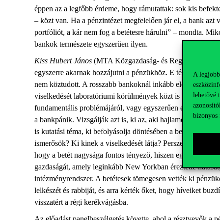
éppen az a legfőbb érdeme, hogy rámutattak: sok kis befektet
– közt van. Ha a pénzintézet megfelelően jár el, a bank azt 
portfóliót, a kár nem fog a betétesre hárulni” – mondta. M
bankok természete egyszerűen ilyen.
Kiss Hubert János
(MTA Közgazdaság- és Regionális Tudomá
egyszerre akarnak hozzájutni a pénzükhöz. E témakörben a l
A legjobb
nem köztudott. A rosszabb bankoknál inkább előfordul, hog
eszközinf
lehetővé 
viselkedését laboratóriumi körülmények közt is vizsgálják. 
azonosító
fundamentális problémájáról, vagy egyszerűen éppen szükség
bizonyos 
a bankpánik. Vizsgálják azt is, ki az, aki hajlamos ilyen hel
is kutatási téma, ki befolyásolja döntésében a betétest. Az 
ismerősök? Ki kinek a viselkedését látja? Persze az online ba
hogy a betét nagysága fontos tényező, hiszen egy bizonyos 
gazdaságát, amely leginkább New Yorkban éreztette hatását, 
intézményrendszer. A betétesek tömegesen vették ki pénzük
lelkészét és rabbiját, és arra kérték őket, hogy híveiket buzd
visszatért a régi kerékvágásba.
Az előadást panelbeszélgetés követte, ahol a résztvevők a 