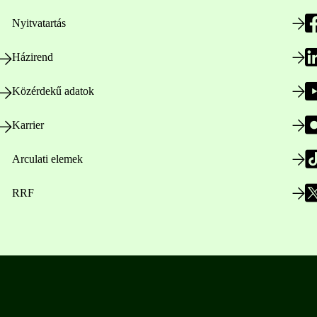
Nyitvatartás
Házirend
Közérdekű adatok
Karrier
Arculati elemek
RRF