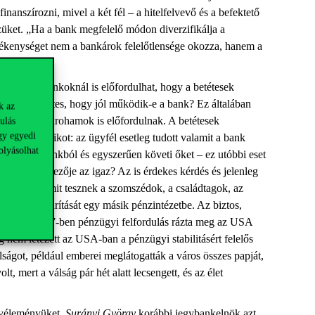
anszírozni, mivel a két fél – a hitelfelvevő és a befektető
nzüket. „Ha a bank megfelelő módon diverzifikálja a
örékenységet nem a bankárok felelőtlensége okozza, hanem a
működő bankoknál is előfordulhat, hogy a betétesek
tudja a betétes, hogy jól működik-e a bank? Ez általában
k az
olatlan bankrohamok is előfordulnak. A betétesek
ulás
gy egyedi
a a bankpánikot: az ügyfél esetleg tudott valamit a bank
olyásolhat
gy adott bankból és egyszerűen követi őket – ez utóbbi eset
épp az ellenkezője az igaz? Az is érdekes kérdés és jelenleg
helyzetben – mit tesznek a szomszédok, a családtagok, az
hatja megtakarítását egy másik pénzintézetbe. Az biztos,
a, amikor 1907-ben pénzügyi felfordulás rázta meg az USA
 nem létezett az USA-ban a pénzügyi stabilitásért felelős
lságot, például emberei meglátogatták a város összes papját,
t, mert a válság pár hét alatt lecsengett, és az élet
l véleményüket.
Surányi György
korábbi jegybankelnök azt