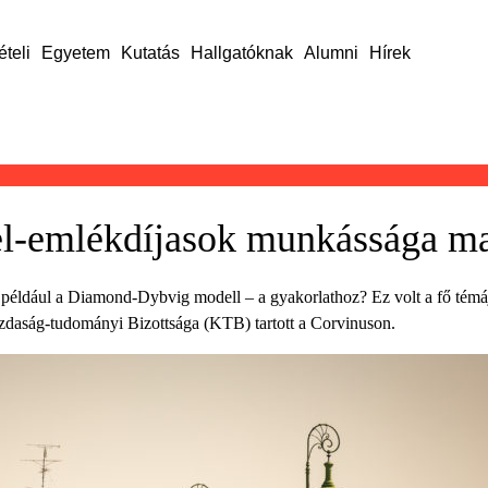
ételi
Egyetem
Kutatás
Hallgatóknak
Alumni
Hírek
-emlékdíjasok munkássága ma 
 például a Diamond-Dybvig modell – a gyakorlathoz? Ez volt a fő témáj
aság-tudományi Bizottsága (KTB) tartott a Corvinuson.