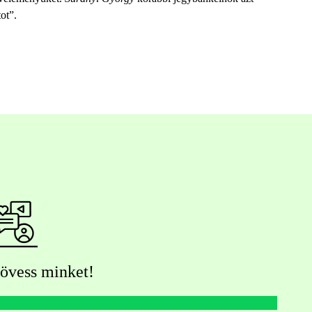
tot”.
övess minket!