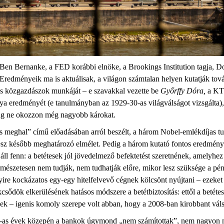
Ben Bernanke, a FED korábbi elnöke, a Brookings Institution tagja, 
redményeik ma is aktuálisak, a világon számtalan helyen kutatják továb
as közgazdászok munkáját – e szavakkal vezette be
Győrffy Dóra,
a KTB
a eredményét (e tanulmányban az 1929-30-as világválságot vizsgálta)
lság ne okozzon még nagyobb károkat.
 meghal” című előadásában arról beszélt, a három Nobel-emlékdíjas tud
 lesz később meghatározó elmélet. Pedig a három kutató fontos eredmé
 áll fenn: a betétesek jól jövedelmező befektetést szeretnének, amelyhe
mészetesen nem tudják, nem tudhatják előre, mikor lesz szüksége a pé
yire kockázatos egy-egy hitelfelvevő cégnek kölcsönt nyújtani – ezeket
sődök elkerülésének hatásos módszere a betétbiztosítás: ettől a betét
ek – igenis komoly szerepe volt abban, hogy a 2008-ban kirobbant vál
0-as évek közepén a bankok úgymond „nem számítottak”, nem nagyon 