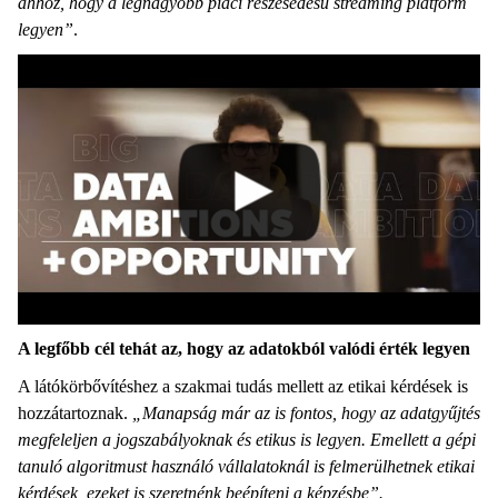
ahhoz, hogy a legnagyobb piaci részesedésű streaming platform
legyen”
.
A legfőbb cél tehát az, hogy az adatokból valódi érték legyen
A látókörbővítéshez a szakmai tudás mellett az etikai kérdések is
hozzátartoznak.
„Manapság már az is fontos, hogy az adatgyűjtés
megfeleljen a jogszabályoknak és etikus is legyen. Emellett a gépi
tanuló algoritmust használó vállalatoknál is felmerülhetnek etikai
kérdések, ezeket is szeretnénk beépíteni a képzésbe”.