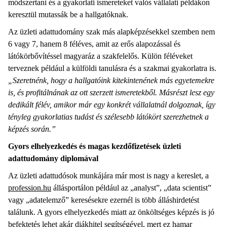
módszertani és a gyakorlati ismereteket valós vállalati példákon
keresztül mutassák be a hallgatóknak.
Az üzleti adattudomány szak más alapképzésekkel szemben nem
6 vagy 7, hanem 8 féléves, amit az erős alapozással és
látókörbővítéssel magyaráz a szakfelelős. Külön féléveket
terveznek például a külföldi tanulásra és a szakmai gyakorlatra is.
„Szeretnénk, hogy a hallgatóink kitekintenének más egyetemekre
is, és profitálnának az ott szerzett ismeretekből. Másrészt lesz egy
dedikált félév, amikor már egy konkrét vállalatnál dolgoznak, így
tényleg gyakorlatias tudást és szélesebb látókört szerezhetnek a
képzés során.”
Gyors elhelyezkedés és magas kezdőfizetések üzleti
adattudomány diplomával
Az üzleti adattudósok munkájára már most is nagy a kereslet, a
profession.hu
állásportálon például az „analyst”, „data scientist”
vagy „adatelemző” keresésekre ezernél is több álláshirdetést
találunk. A gyors elhelyezkedés miatt az önköltséges képzés is jó
befektetés lehet akár
diákhitel
segítségével, mert ez hamar