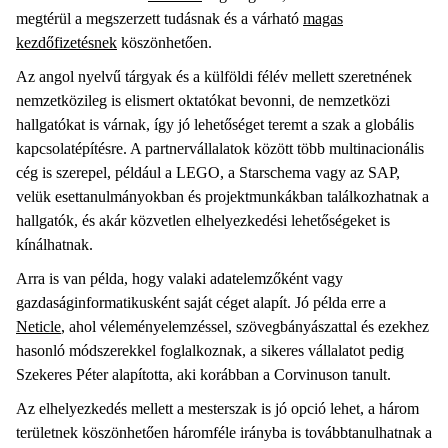
megtérül a megszerzett tudásnak és a várható
magas
kezdőfizetésnek
köszönhetően.
Az angol nyelvű tárgyak és a külföldi félév mellett szeretnének
nemzetközileg is elismert oktatókat bevonni, de nemzetközi
hallgatókat is várnak, így jó lehetőséget teremt a szak a globális
kapcsolatépítésre. A partnervállalatok között több multinacionális
cég is szerepel, például a LEGO, a Starschema vagy az SAP,
velük esettanulmányokban és projektmunkákban találkozhatnak a
hallgatók, és akár közvetlen elhelyezkedési lehetőségeket is
kínálhatnak.
Arra is van példa, hogy valaki adatelemzőként vagy
gazdaságinformatikusként saját céget alapít. Jó példa erre a
Neticle
, ahol véleményelemzéssel, szövegbányászattal és ezekhez
hasonló módszerekkel foglalkoznak, a sikeres vállalatot pedig
Szekeres Péter alapította, aki korábban a Corvinuson tanult.
Az elhelyezkedés mellett a mesterszak is jó opció lehet, a három
területnek köszönhetően háromféle irányba is továbbtanulhatnak a