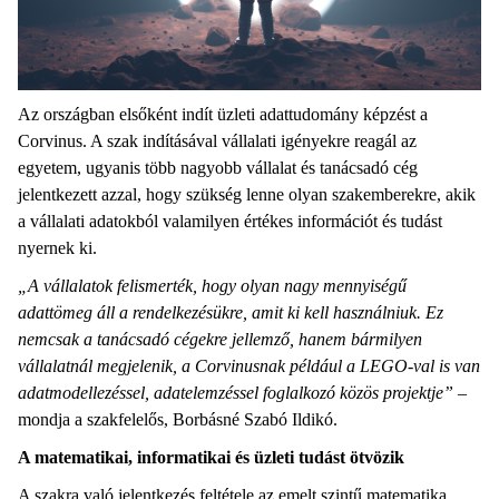
Az országban elsőként indít üzleti adattudomány képzést a
Corvinus. A szak indításával vállalati igényekre reagál az
egyetem, ugyanis több nagyobb vállalat és tanácsadó cég
jelentkezett azzal, hogy szükség lenne olyan szakemberekre, akik
a vállalati adatokból valamilyen értékes információt és tudást
nyernek ki.
„A vállalatok felismerték, hogy olyan nagy mennyiségű
adattömeg áll a rendelkezésükre, amit ki kell használniuk. Ez
nemcsak a tanácsadó cégekre jellemző, hanem bármilyen
vállalatnál megjelenik, a Corvinusnak például a LEGO-val is van
adatmodellezéssel, adatelemzéssel foglalkozó közös projektje”
–
mondja a szakfelelős, Borbásné Szabó Ildikó.
A matematikai, informatikai és üzleti tudást ötvözik
A szakra való jelentkezés feltétele az emelt szintű matematika