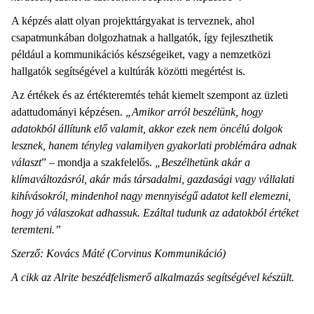
A képzés alatt olyan projekttárgyakat is terveznek, ahol
csapatmunkában dolgozhatnak a hallgatók, így fejleszthetik
például a kommunikációs készségeiket, vagy a nemzetközi
hallgatók segítségével a kultúrák közötti megértést is.
Az értékek és az értékteremtés tehát kiemelt szempont az üzleti
adattudományi képzésen.
„
Amikor arról beszélünk, hogy
adatokból állítunk elő valamit, akkor ezek nem öncélú dolgok
lesznek, hanem tényleg valamilyen gyakorlati problémára adnak
választ
” – mondja a szakfelelős.
„Beszélhetünk akár a
klímaváltozásról, akár más társadalmi, gazdasági vagy vállalati
kihívásokról, mindenhol nagy mennyiségű adatot kell elemezni,
hogy jó válaszokat adhassuk. Ezáltal tudunk az adatokból értéket
teremteni.”
Szerző: Kovács Máté (Corvinus Kommunikáció)
A cikk az Alrite beszédfelismerő alkalmazás segítségével készült.