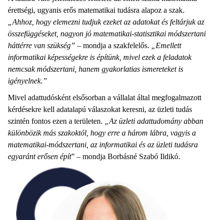
érettségi, ugyanis erős matematikai tudásra alapoz a szak.
„Ahhoz, hogy elemezni tudjuk ezeket az adatokat és feltárjuk az
összefüggéseket, nagyon jó matematikai-statisztikai módszertani
háttérre van szükség”
– mondja a szakfelelős.
„Emellett
informatikai képességekre is építünk, mivel ezek a feladatok
nemcsak módszertani, hanem gyakorlatias ismereteket is
igényelnek.”
Mivel adattudósként elsősorban a vállalat által megfogalmazott
kérdésekre kell adatalapú válaszokat keresni, az üzleti tudás
szintén fontos ezen a területen.
„Az üzleti adattudomány abban
különbözik más szakoktól, hogy erre a három lábra, vagyis a
matematikai-módszertani, az informatikai és az üzleti tudásra
egyaránt erősen épít
” – mondja Borbásné Szabó Ildikó.