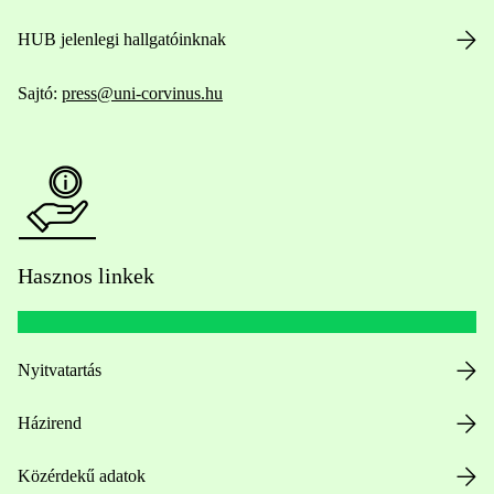
HUB jelenlegi hallgatóinknak
Sajtó:
press@uni-corvinus.hu
Hasznos linkek
Nyitvatartás
Házirend
Közérdekű adatok