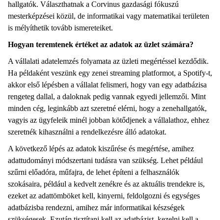
hallgatók. Választhatnak a Corvinus gazdasági fókuszú
mesterképzései közül, de informatikai vagy matematikai területen
is mélyíthetik tovább ismereteiket.
Hogyan teremtenek értéket az adatok az üzlet számára?
A vállalati adatelemzés folyamata az üzleti megértéssel kezdődik.
Ha példaként veszünk egy zenei streaming platformot, a Spotify-t,
akkor első lépésben a vállalat felismeri, hogy van egy adatbázisa
rengeteg dallal, a daloknak pedig vannak egyedi jellemzői. Mint
minden cég, leginkább azt szeretné elérni, hogy a zenehallgatók,
vagyis az ügyfeleik minél jobban kötődjenek a vállalathoz, ehhez
szeretnék kihasználni a rendelkezésre álló adatokat.
A következő lépés az adatok kiszűrése és megértése, amihez
adattudományi módszertani tudásra van szükség. Lehet például
szűrni előadóra, műfajra, de lehet építeni a felhasználók
szokásaira, például a kedvelt zenékre és az aktuális trendekre is,
ezeket az adattömböket kell, kinyerni, feldolgozni és egységes
adatbázisba rendezni, amihez már informatikai készségek
szükségesek. Ezután tisztítani kell az adatbázist, kezelni kell a