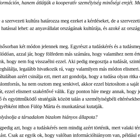
nformáción, hanem átlátják a kooperatív személyiség minőségi erejét. M
 a szervezeti kultúra határozza meg ezeket a kérdéseket, de a szervezet
s hatással lehet: az anyavállalat országának kultúrája, és azoké az ors
sősorban két módon jelennek meg. Egyrészt a tudáskérés és a tudásmeg
ódóan, azzal jár, hogy fölfedem más számára, hogy valamihez nem értek
, hogy nem fog visszaélni ezzel. Aki pedig megosztja a tudását, szinté
 meghálálja, legalább hivatkozik rá, vagy valamilyen más módon elismeri
általában azért csinálja ezt, mert azt gondolja, hogy a tudása olyan ritka
alomforrás, ha nem osztom meg senkivel, akkor ezzel biztosítom a saját
át, ezzel elismert szakértővé válik. Egy ponton híre megy annak, hogy
 és együttműködő stratégiák között talán a személyiségbéli eltérésekben
gyébként itthon Fülöp Márta és munkatársai kutatják.
efolyásolja a társadalom bizalom hiányos állapota?
pedig azt, hogy a tudáskérés nem mindig azért történik, mert valaki té
i tudást. Csak az egyik ok, hogy valóban információhiányom van, példá