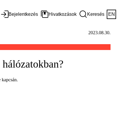
Bejelentkezés
Hivatkozások
Keresés
EN
2023.08.30.
i hálózatokban?
e kapcsán.