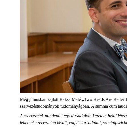
Még júniusban zajlott Baksa Máté „Two Heads Are Better 
szervezéstudományok tudományágban. A summa cum laude dolg
A szervezetek mindenütt egy társadalom keretein belül létez
lehetnek szervezeten kívüli, vagyis társadalmi, szociálpszic