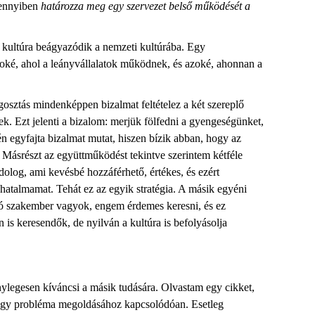
ennyiben
határozza meg egy szervezet belső működését a
i kultúra beágyazódik a nemzeti kultúrába. Egy
zágoké, ahol a leányvállalatok működnek, és azoké, ahonnan a
osztás mindenképpen bizalmat feltételez a két szereplő
. Ezt jelenti a bizalom: merjük fölfedni a gyengeségünket,
n egyfajta bizalmat mutat, hiszen bízik abban, hogy az
. Másrészt az együttműködést tekintve szerintem kétféle
 dolog, ami kevésbé hozzáférhető, értékes, és ezért
 hatalmamat. Tehát ez az egyik stratégia. A másik egyéni
 jó szakember vagyok, engem érdemes keresni, és ez
 is keresendők, de nyilván a kultúra is befolyásolja
nylegesen kíváncsi a másik tudására. Olvastam egy cikket,
ul egy probléma megoldásához kapcsolódóan. Esetleg