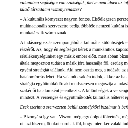
valamiben segítségre van szükségük, illetve nem ülnek az i
külső társadalmi viszonyrendszer?
– A kulturális környezet nagyon fontos. Elsődlegesen persze
multinacionális szervezetre pedig többféle nemzeti kultúra i
munkatársaik származnak.
A tudásmegosztás szempontjából a kulturális különbségek el
részéről. Az, hogy én segítséget kérek a munkámhoz kapcsol
sérülékenységünket egy másik ember előtt, mert abban bízunk
általa megosztott tudást a másik jóra használja föl, esetleg
egyéni stratégiát találunk. Aki nem osztja meg a tudását, az 
hatalomforrás lehet. Ha valamit csak én tudok, akkor az hat
stratégia együttműködő: aki rendszeresen megosztja a tudás
szakértői hatalomként jelentkezik. A különbségek a versengő
mindezt. A versengés és együttműködés kulturális hátterét e
Ezek szerint a szervezeten belüli személyközi bizalmat is b
– Bizonyára így van. Viszont még egy dolgot fölvetnék, még
ott azt hiszem, öt okot soroltak föl, hogy miért kér valak