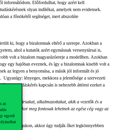
ől informálódom. Előfordulhat, hogy azért kell
 a tudáskérésnek olyan indítékai, amelyek nem evidensek.
ndóan a főnökétől segítséget, mert abszolúte
derült ki, hogy a bizalomnak eltérő a szerepe. Azokban a
etem, ahol a kutatók azért egymásnak versenytársai is,
gyobb volt a bizalom magyarázóereje a modellben. Azokban
hogy egy hajóban eveznek, és így a bizalomnak kisebb volt a
ek az legyen a benyomása, a másik jól informált és jó
t. Ugyanígy: lényeges, mekkora a jelentősége a szervezeti
lók, ott a tudáskérés kapcsán is nehezebb áttörni ezeket a
ett munkatársakat, alkalmazottakat, akik a vezetők és a
k az
, de ugyanakkor meg fontosak lehetnek az egész cég vagy az
ulás
gy egyedi
olyásolhat
senek a radarjukon, akkor úgy tudják őket legkönnyebben