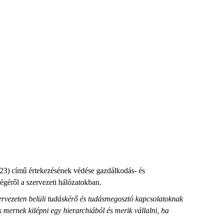
23) című értekezésének védése gazdálkodás- és
géről a szervezeti hálózatokban.
szervezeten belüli tudáskérő és tudásmegosztó kapcsolatoknak
k mernek kilépni egy hierarchiából és merik vállalni, ha