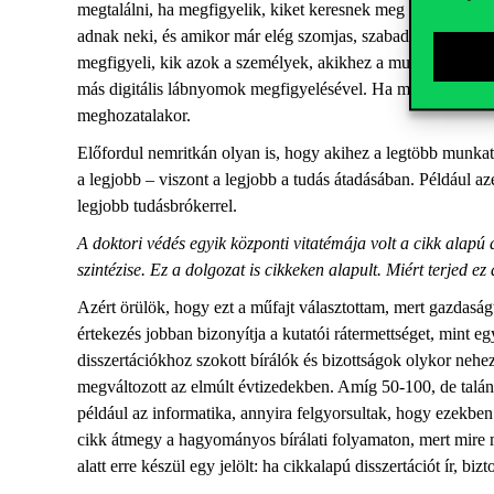
megtalálni, ha megfigyelik, kiket keresnek meg a munkatárs
adnak neki, és amikor már elég szomjas, szabadon engedik. E
megfigyeli, kik azok a személyek, akikhez a munkatársaik tu
más digitális lábnyomok megfigyelésével. Ha megtalálják a 
meghozatalakor.
Előfordul nemritkán olyan is, hogy akihez a legtöbb munkat
a legjobb – viszont a legjobb a tudás átadásában. Például a
legjobb tudásbrókerrel.
A doktori védés egyik központi vitatémája volt a cikk alapú
szintézise. Ez a dolgozat is cikkeken alapult. Miért terjed 
Azért örülök, hogy ezt a műfajt választottam, mert gazdasá
értekezés jobban bizonyítja a kutatói rátermettséget, mint eg
disszertációkhoz szokott bírálók és bizottságok olykor nehe
megváltozott az elmúlt évtizedekben. Amíg 50-100, de talán 
például az informatika, annyira felgyorsultak, hogy ezekb
cikk átmegy a hagyományos bírálati folyamaton, mert mire m
alatt erre készül egy jelölt: ha cikkalapú disszertációt ír, b