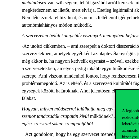
metatudásra
van szükségem, tehát igazából arról keresek in
megkérdeznem az illetőt, mert elvárja. Esetleg legitimálni 
Nem tételeznek fel bizalmat, és nem is feltétlenül igényelne
autonómiahiányos módon működik.
A szervezeten belüli kompetitív viszonyok mennyiben befoly
-Az utolsó cikkemben, – ami szerepelt a doktori disszertáció
szervezetekben, amelyek egyébként az alaptevékenységük je
még akkor is, ha nagyon kedvelik egymást – szóval, ezekb
a szervezetekben, amelyek pedig inkább együttműködésre épí
szerepe. Ami viszont mindenhol fontos, hogy rendszeresen 
problémamegoldó. Az is eltérő, és a szervezeti kultúrától f
egységek közötti határoknak. Ahol jelentősen elválnak a hier
falakat.
Hogyan, milyen módszerrel találhatja meg egy vezető, vagy 
A legjobb
szenior tanácsadók csapatán kívül
működnek
?
Azokat az ak
eszközinf
egész szervezet sikere szempontjából…
lehetővé 
azonosító
– Azt gondolom, hogy ha egy szervezet menedzsmentje nem l
bizonyos 