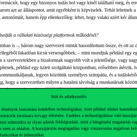
formációt, hogy egy bizonyos tudás hol vagy kinél található meg, és err
akarom azt az álláspontot, amit egyébként is képviselek. Tehát lehetnek
k autonómiát, hanem épp ellenkezőleg: lehet, hogy valaki azért kér álla
ásolják a vállalati közösségi platformok működését?
mban is –, három nagy szervezeti mintát hasonlítottam össze, és ott az 
llegéből fakadóan kicsit versengőbbek, – mint mondjuk például egy egy
en a szervezetekben a bizalomnak nagyobb volt a jelentősége, vagy na
tenek, például egy üzleti szolgáltató központban, erősebben átérzik, 
kommunikáljanak, legyen közöttük személyes szimpátia, és a tudáskérőn
ügg, hogy a szervezetben milyen a hatalmi távolság a munkatársak közöt
archiaszintek, esetleg a funkciók vagy üzletágak mentén alakulnak ki si
Süti és adatkezelés
egy HR csapat azokat a kompetens és megbízható tudásforrásnak tekint
 élmények biztosítása érdekében technológiákat, mint például sütiket használun
torokat, akik lehet, hogy nem abban a szervezeti egységben dolgoznak
ormációk tárolására és/vagy elérésére. Ezekhez a technológiákhoz való hozzájár
teszi számunkra az olyan adatok feldolgozását, mint a böngészési magatartás va
k ezen az oldalon. A hozzájárulás megtagadása vagy visszavonása negatívan bef
átja magától, hogy kik a kiváló szakemberek, vagyis egyáltalán ninc
funkciókat és jellemzőket.