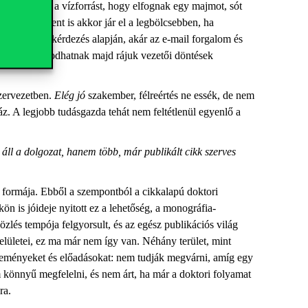
keresik meg a vízforrást, hogy elfognak egy majmot, sót
a menedzsment is akkor jár el a legbölcsebben, ha
érdőíves megkérdezés alapján, akár az e-mail forgalom és
ők is támaszkodhatnak majd rájuk vezetői döntések
szervezetben.
Elég jó
szakember, félreértés ne essék, de nem
áz. A legjobb tudásgazda tehát nem feltétlenül egyenlő a
 áll a dolgozat, hanem több, már publikált cikk szerves
s formája. Ebből a szempontból a cikkalapú doktori
ön is jóideje nyitott ez a lehetőség, a monográfia-
zlés tempója felgyorsult, és az egész publikációs világ
elületei, ez ma már nem így van. Néhány terület, mint
zleményeket és előadásokat: nem tudják megvárni, amíg egy
 könnyű megfelelni, és nem árt, ha már a doktori folyamat
ra.