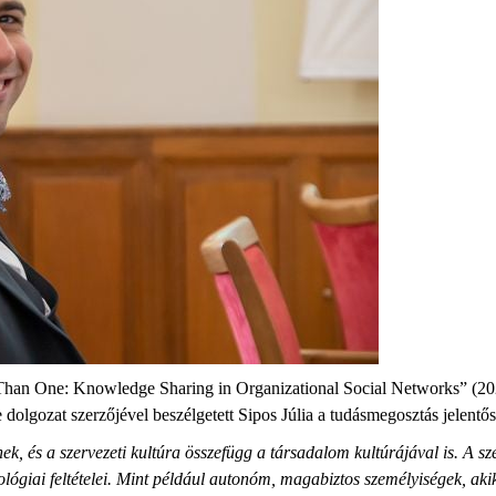
Than One: Knowledge Sharing in Organizational Social Networks” (20
ozat szerzőjével beszélgetett Sipos Júlia a tudásmegosztás jelentősé
nek, és a szervezeti kultúra összefügg a társadalom kultúrájával is. A 
hológiai feltételei. Mint például autonóm, magabiztos személyiségek, aki