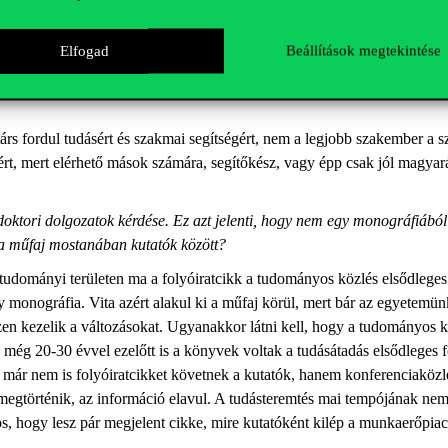
aik maguktól. A Sivatagi showban láthattuk, hogy a bennszülöttek úgy 
lvezeti őket a legközelebbi vízlelőhelyhez. Ha tudásforrásokat keres, 
Elfogad
Beállítások megtekintése
dásért fordulnak. Ezt megtehetik a hálózatkutatás segítségével, akár k
kulcsembereket, őket érdemes kooptálni, maguk mellé állítani, és így 
árs fordul tudásért és szakmai segítségért, nem a legjobb szakember a 
zért, mert elérhető mások számára, segítőkész, vagy épp csak jól magyar
 doktori dolgozatok kérdése. Ez azt jelenti, hogy nem egy monográfiából
ez a műfaj mostanában kutatók között?
gtudományi területen ma a folyóiratcikk a tudományos közlés elsődlege
y monográfia. Vita azért alakul ki a műfaj körül, mert bár az egyetemünk
zen kezelik a változásokat. Ugyanakkor látni kell, hogy a tudományos kö
még 20-30 évvel ezelőtt is a könyvek voltak a tudásátadás elsődleges f
en már nem is folyóiratcikket követnek a kutatók, hanem konferenciakö
egtörténik, az információ elavul. A tudásteremtés mai tempójának nem
iztos, hogy lesz pár megjelent cikke, mire kutatóként kilép a munkaerőpiac