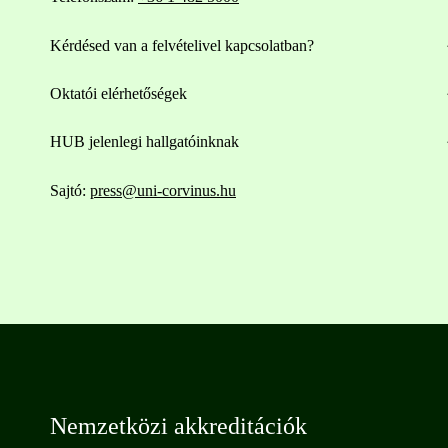
Kérdésed van a felvételivel kapcsolatban?
Oktatói elérhetőségek
HUB jelenlegi hallgatóinknak
Sajtó:
press@uni-corvinus.hu
Nemzetközi akkreditációk