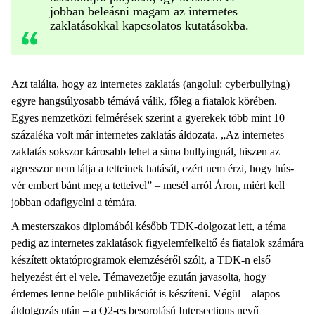
jobban beleásni magam az internetes
zaklatásokkal kapcsolatos kutatásokba.
Azt találta, hogy az internetes zaklatás (angolul: cyberbullying)
egyre hangsúlyosabb témává válik, főleg a fiatalok körében.
Egyes nemzetközi felmérések szerint a gyerekek több mint 10
százaléka volt már internetes zaklatás áldozata. „Az internetes
zaklatás sokszor károsabb lehet a sima bullyingnál, hiszen az
agresszor nem látja a tetteinek hatását, ezért nem érzi, hogy hús-
vér embert bánt meg a tetteivel” – mesél arról Áron, miért kell
jobban odafigyelni a témára.
A mesterszakos diplomából később TDK-dolgozat lett, a téma
pedig az internetes zaklatások figyelemfelkeltő és fiatalok számára
készített oktatóprogramok elemzéséről szólt, a TDK-n első
helyezést ért el vele. Témavezetője ezután javasolta, hogy
érdemes lenne belőle publikációt is készíteni. Végül – alapos
átdolgozás után – a Q2-es besorolású Intersections nevű