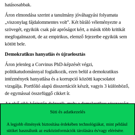
hatásosabbak.
Áron elmondása szerint a tanulmány jóváhagyási folyamata
„viszonylag fájdalommentes volt”. Két bíráló véleményezte a
szövegét, egyikük csak pár apróságot kért, a másik több kritikát
megfogalmazott, de az empirikus, elemző fejezetbe egyikük sem
kötött bele.
Demokratikus hanyatlás és újraelosztás
Áron jelenleg a Corvinus PhD-képzését végzi,
politikatudománnyal foglalkozik, ezen belül a demokratikus
intézmények hanyatlása és a korrupció közötti kapcsolatot
vizsgálja. Portfólió alapú disszertációt készít, vagyis 3 különböző,
de egymással összefüggő cikket ír.
Az első cikk kéziratán dolgozik, mely a demokratikus visszaesést
(democratic backsliding) elszenvedő országokban megfigyelhető
Süti és adatkezelés
korrupciós mintázatokról és az ezeket befolyásoló
A legjobb élmények biztosítása érdekében technológiákat, mint például
szakpolitikákról szól. Bár logikus feltételezésnek tűnik, hogy
sütiket használunk az eszközinformációk tárolására és/vagy elérésére.
minél alacsonyabb szintű a demokrácia, annál elterjedtebb a