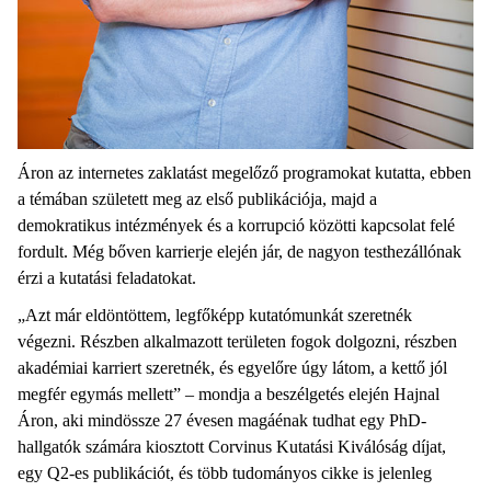
Áron az internetes zaklatást megelőző programokat kutatta, ebben
a témában született meg az első publikációja, majd a
demokratikus intézmények és a korrupció közötti kapcsolat felé
fordult. Még bőven karrierje elején jár, de nagyon testhezállónak
érzi a kutatási feladatokat.
„Azt már eldöntöttem, legfőképp kutatómunkát szeretnék
végezni. Részben alkalmazott területen fogok dolgozni, részben
akadémiai karriert szeretnék, és egyelőre úgy látom, a kettő jól
megfér egymás mellett” – mondja a beszélgetés elején Hajnal
Áron, aki mindössze 27 évesen magáénak tudhat egy PhD-
hallgatók számára kiosztott Corvinus Kutatási Kiválóság díjat,
egy Q2-es publikációt, és több tudományos cikke is jelenleg