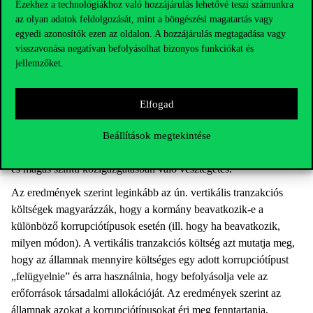
Ezekhez a technológiákhoz való hozzájárulás lehetővé teszi számunkra
korrupció, egyes, kevéssé demokratikus országokban az állam
az olyan adatok feldolgozását, mint a böngészési magatartás vagy
nagy sikerrel fékez meg bizonyos korrupciótípusokat. A kutatás
egyedi azonosítók ezen az oldalon. A hozzájárulás megtagadása vagy
azt vizsgálja, hogy milyen tényezőktől függ, hogy egy adott
visszavonása negatívan befolyásolhat bizonyos funkciókat és
korrupciótípust felszámol-e a kormány, vagy épp ellenkezőleg,
jellemzőket.
szemet huny felette, vagy akár ösztönzi azt.
Magyarországra fókuszálva a tanulmány öt „mini-
Elfogad
esettanulmányon” keresztül vizsgálja a következő
korrupciótípusokat: rendőrségi vesztegetés, egészségügy,
Beállítások megtekintése
sportfinanszírozás, dohánytermék-árusítási koncessziók kiosztása
és magas szintű közigazgatásban való vesztegetés.
Az eredmények szerint leginkább az ún. vertikális tranzakciós
költségek magyarázzák, hogy a kormány beavatkozik-e a
különböző korrupciótípusok esetén (ill. hogy ha beavatkozik,
milyen módon). A vertikális tranzakciós költség azt mutatja meg,
hogy az államnak mennyire költséges egy adott korrupciótípust
„felügyelnie” és arra használnia, hogy befolyásolja vele az
erőforrások társadalmi allokációját. Az eredmények szerint az
államnak azokat a korrupciótípusokat éri meg fenntartania,