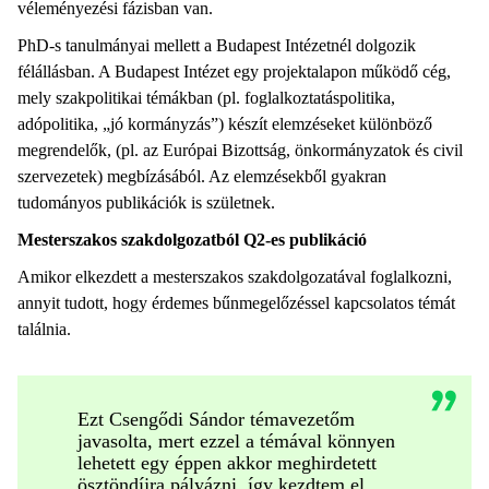
véleményezési fázisban van.
PhD-s tanulmányai mellett a Budapest Intézetnél dolgozik
félállásban. A Budapest Intézet egy projektalapon működő cég,
mely szakpolitikai témákban (pl. foglalkoztatáspolitika,
adópolitika, „jó kormányzás”) készít elemzéseket különböző
megrendelők, (pl. az Európai Bizottság, önkormányzatok és civil
szervezetek) megbízásából. Az elemzésekből gyakran
tudományos publikációk is születnek.
Mesterszakos szakdolgozatból Q2-es publikáció
Amikor elkezdett a mesterszakos szakdolgozatával foglalkozni,
annyit tudott, hogy érdemes bűnmegelőzéssel kapcsolatos témát
találnia.
Ezt Csengődi Sándor témavezetőm
javasolta, mert ezzel a témával könnyen
lehetett egy éppen akkor meghirdetett
ösztöndíjra pályázni, így kezdtem el