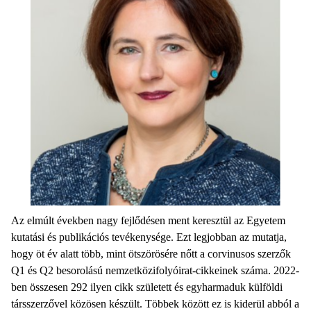
Az elmúlt években nagy fejlődésen ment keresztül az Egyetem
kutatási és publikációs tevékenysége. Ezt legjobban az mutatja,
hogy öt év alatt több, mint ötszörösére nőtt a corvinusos szerzők
Q1 és Q2 besorolású nemzetközifolyóirat-cikkeinek száma. 2022-
ben összesen 292 ilyen cikk született és egyharmaduk külföldi
társszerzővel közösen készült. Többek között ez is kiderül abból a