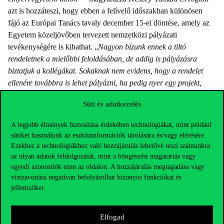
azt is hozzáteszi, hogy ebben a felívelő időszakban különösen
fájó az Európai Tanács tavaly december 15-ei döntése, amely az
Egyetem közeljövőben tervezett nemzetközi pályázati
tevékenységére is kihathat. „
Nagyon bízunk ennek a tiltó
rendeletnek a mielőbbi feloldásában, de addig is pályázásra
biztatjuk a kollégákat. Sokaknak nem evidens, hogy a rendelet
ellenére továbbra is lehet pályázni, ha pedig nyer egy projekt,
akkor átgondoljuk a lehetőségeinket. Többféle szcenáriót is
Süti és adatkezelés
kidolgozott a nyertes pályázatok jelenlegi helyzetben való
megvalósítására az Egyetem, illetve bizakodásra ad okot
Hankó
A legjobb élmények biztosítása érdekében technológiákat, mint például
Balázs felsőoktatásért felelős államtitkár március 14-én tett
sütiket használunk az eszközinformációk tárolására és/vagy elérésére.
bejelentése, amelynek értelmében a kormány azonnali, 5 milliárd
Ezekhez a technológiákhoz való hozzájárulás lehetővé teszi számunkra
forintos támogatást nyújt a modellváltó egyetemek Horizont
az olyan adatok feldolgozását, mint a böngészési magatartás vagy
Európa kutatási programjainak előfinanszírozására.
”
egyedi azonosítók ezen az oldalon. A hozzájárulás megtagadása vagy
visszavonása negatívan befolyásolhat bizonyos funkciókat és
jellemzőket.
Elfogad