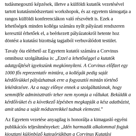
tudásmegosztó képzések, illetve a külföldi kutatók vezetésével
tartott kutatásmódszertani workshopok, és az egyetem támogatja a
rangos külföldi konferenciákon való részvételt is. Ezek a
lehetőségek minden kolléga számára nyílt pályázati rendszeren
keresztül érhetőek el, a beérkezett pályázatokról hetente hoz
döntést a kutatási bizottság tagjaiból verbuválódott testület.
Tavaly óta elérhető az Egyetem kutatói számára a Corvinus
omnibusz szolgáltatása is: „
Ezzel a lehetőséggel a kutatók
adatgyűjtését igyekszünk megkönnyíteni. A Corvinus előfizet egy
1000 fős reprezentatív mintára, a kollégák pedig saját
kérdőívükkel pályázhatnak erre a fogyasztói mintán történő
lekérdezésre. Az a nagy előnye ennek a szolgáltatásnak, hogy
semmiféle adminisztratív teher nem nyomja a vállukat. Beküldik a
kérdőívüket és a következő lépésben megkapják a kész adatbázist,
amit utána a saját módszereikkel tudnak elemezni
.”
Az Egyetem vezetése anyagilag is honorálja a kimagasló egyéni
publikációs teljesítményeket: „
Idén harmadik alkalommal fogjuk
kiosztani különböző kategóriákban a Corvinus Kutatási