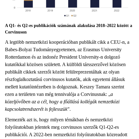
A Q1- és Q2-es publikációk számának alakulása 2018–2022 között a
Corvinuson
A legtöbb nemzetközi kooperációban publikált cikk a CEU-n, a
Babes-Bolyai Tudományegyetemen, az Erasmus University
Rotterdamon és az indonéz President University-n dolgozó
kutatókkal közösen született. A külföldi társszerzővel közösen
publikált cikkek szerzői között felülreprezentáltak az olyan
részfoglalkoztatású corvinusos kutatók, akik egyetemi állásuk
mellett kutatóintézetben is dolgoznak. Keszey Tamara szerint
ezen a területen van még tennivalója a Corvinusnak: „
a
közeljövőben az a cél, hogy a főállású kollégák nemzetközi
kapcsolatrendszerét is fejlesszük
”.
Elemezték azt is, hogy milyen témákban és nemzetközi
folyóiratokban jelentek meg corvinusos szerzők Q1-Q2-es
publikációi. A 2022-ben nemzetközi folyóiratokban közreadott