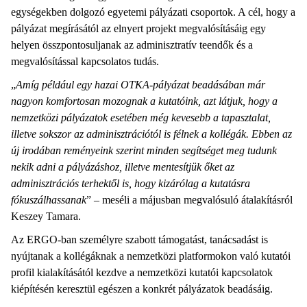
egységekben dolgozó egyetemi pályázati csoportok. A cél, hogy a
pályázat megírásától az elnyert projekt megvalósításáig egy
helyen összpontosuljanak az adminisztratív teendők és a
megvalósítással kapcsolatos tudás.
„
Amíg például egy hazai OTKA-pályázat beadásában már
nagyon komfortosan mozognak a kutatóink, azt látjuk, hogy a
nemzetközi pályázatok esetében még kevesebb a tapasztalat,
illetve sokszor az adminisztrációtól is félnek a kollégák. Ebben az
új irodában reményeink szerint minden segítséget meg tudunk
nekik adni a pályázáshoz, illetve mentesítjük őket az
adminisztrációs terhektől is, hogy kizárólag a kutatásra
fókuszálhassanak
” – meséli a májusban megvalósuló átalakításról
Keszey Tamara.
Az ERGO-ban személyre szabott támogatást, tanácsadást is
nyújtanak a kollégáknak a nemzetközi platformokon való kutatói
profil kialakításától kezdve a nemzetközi kutatói kapcsolatok
kiépítésén keresztül egészen a konkrét pályázatok beadásáig.