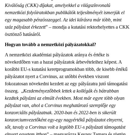
Kiválóság (CKK) díjakat, amelyekkel a világszínvonalú
nemzetközi folyóiratokban publikálók teljesítményét ismerjük el
egy magasabb pénzösszeggel. Az idei kiírásra már több, mint
száz pályázat érkezett
” – mondja a kutatási rektorhelyettes a CKK
ösztönző hatásáról.
Hogyan tovább a nemzetközi pályázatokkal?
A nemzetközi akadémiai pályázatok aránya és értéke is
növekedőben van a hazai pályázatok árbevételeihez képest. A
korábbi EU-s kutatási keretprogramokban több, de kisebb értékű
pályázatot nyert a Corvinus, az utóbbi években viszont
fokozatosan növekedni kezdett az egy pályázatra jutó támogatási
összeg. „
Kezdeményezőbbek lettek a kollégák és bátrabban
kezdtek pályázni az elmúlt években. Most már egyre több olyan
pályázat van, ahol a Corvinus meghatározó szereplője egy
konzorciális pályázatnak. 2020-ban és 2022-ben is sikerült
konzorciumvezetőként egy-egy nagyértékű pályázatot elnyerni,
sőt, tavaly a Corvinus volt a legtöbb EU-s pályázati támogatást
elnyert egyetem itthon
” – magyarázza Keszey Tamara és rögtön