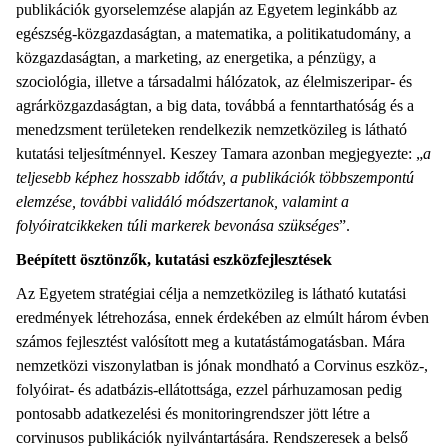
publikációk gyorselemzése alapján az Egyetem leginkább az
egészség-közgazdaságtan, a matematika, a politikatudomány, a
közgazdaságtan, a marketing, az energetika, a pénzügy, a
szociológia, illetve a társadalmi hálózatok, az élelmiszeripar- és
agrárközgazdaságtan, a big data, továbbá a fenntarthatóság és a
menedzsment területeken rendelkezik nemzetközileg is látható
kutatási teljesítménnyel. Keszey Tamara azonban megjegyezte: „
a
teljesebb képhez hosszabb időtáv, a publikációk többszempontú
elemzése, további validáló módszertanok, valamint a
folyóiratcikkeken túli markerek bevonása szükséges
”.
Beépített ösztönzők, kutatási eszközfejlesztések
Az Egyetem stratégiai célja a nemzetközileg is látható kutatási
eredmények létrehozása, ennek érdekében az elmúlt három évben
számos fejlesztést valósított meg a kutatástámogatásban. Mára
nemzetközi viszonylatban is jónak mondható a Corvinus eszköz-,
folyóirat- és adatbázis-ellátottsága, ezzel párhuzamosan pedig
pontosabb adatkezelési és monitoringrendszer jött létre a
corvinusos publikációk nyilvántartására. Rendszeresek a belső