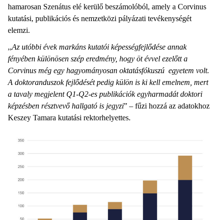
hamarosan Szenátus elé kerülő beszámolóból, amely a Corvinus
kutatási, publikációs és nemzetközi pályázati tevékenységét
elemzi.
,,
Az utóbbi évek markáns kutatói képességfejlődése annak
fényében különösen szép eredmény, hogy öt évvel ezelőtt a
Corvinus még egy hagyományosan oktatásfókuszú egyetem volt.
A doktoranduszok fejlődését pedig külön is ki kell emelnem, mert
a tavaly megjelent Q1-Q2-es publikációk egyharmadát doktori
képzésben résztvevő hallgató is jegyzi
” – fűzi hozzá az adatokhoz
Keszey Tamara kutatási rektorhelyettes.