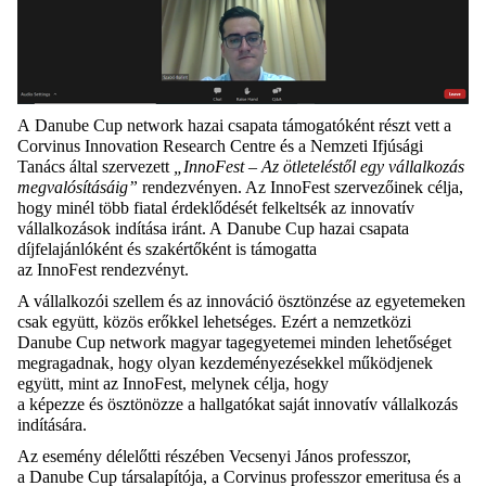
A Danube Cup network hazai csapata támogatóként részt vett a
Corvinus Innovation Research Centre és a Nemzeti Ifjúsági
Tanács által szervezett
„InnoFest – Az ötleteléstől egy vállalkozás
megvalósításáig”
rendezvényen. Az InnoFest szervezőinek célja,
hogy minél több fiatal érdeklődését felkeltsék az innovatív
vállalkozások indítása iránt. A Danube Cup hazai csapata
díjfelajánlóként és szakértőként is támogatta
az InnoFest rendezvényt.
A vállalkozói szellem és az innováció ösztönzése az egyetemeken
csak együtt, közös erőkkel lehetséges. Ezért a nemzetközi
Danube Cup network magyar tagegyetemei minden lehetőséget
megragadnak, hogy olyan kezdeményezésekkel működjenek
együtt, mint az InnoFest, melynek célja, hogy
a képezze és ösztönözze a hallgatókat saját innovatív vállalkozás
indítására.
Az esemény délelőtti részében Vecsenyi János professzor,
a Danube Cup társalapítója, a Corvinus professzor emeritusa és a