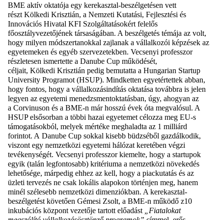
BME aktív oktatója egy kerekasztal-beszélgetésen vett
részt Kölkedi Krisztián, a Nemzeti Kutatási, Fejlesztési és
Innovációs Hivatal KFI Szolgáltatásokért felelős
főosztályvezetőjének társaságában. A beszélgetés témája az volt,
hogy milyen módszertanokkal zajlanak a vállalkozói képzések az
egyetemeken és egyéb szervezetekben. Vecsenyi professzor
részletesen ismertette a Danube Cup működését,
céljait, Kölkedi Krisztián pedig bemutatta a Hungarian Startup
University Programot (HSUP). Mindketten egyetértettek abban,
hogy fontos, hogy a vállalkozásindítás oktatása továbbra is jelen
legyen az egyetemi menedzsmentoktatásban, úgy, ahogyan az
a Corvinuson és a BME-n már hosszú évek óta megvalósul. A
HSUP elsősorban a többi hazai egyetemet célozza meg EU-s
támogatásokból, melyek mértéke meghaladta az 1 milliárd
forintot. A Danube Cup sokkal kisebb büdzséből gazdálkodik,
viszont egy nemzetközi egyetemi hálózat keretében végzi
tevékenységét. Vecsenyi professzor kiemelte, hogy a startupok
egyik (talán legfontosabb) kritériuma a nemzetközi növekedés
lehetősége, márpedig ehhez az kell, hogy a piackutatás és az
üzleti tervezés ne csak lokális alapokon történjen meg, hanem
minél szélesebb nemzetközi dimenziókban. A kerekasztal-
beszélgetést követően Gémesi Zsolt, a BME-n működő z10
inkubációs központ vezetője tartott előadást
„Fiatalokat
megszólító vállalkozásösztönző programok”
címmel, erős