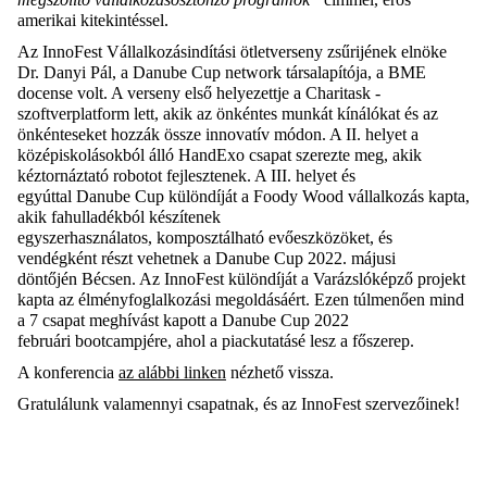
amerikai kitekintéssel.
Az InnoFest Vállalkozásindítási ötletverseny zsűrijének elnöke
Dr. Danyi Pál, a Danube Cup network társalapítója, a BME
docense volt. A verseny első helyezettje a Charitask -
szoftverplatform lett, akik az önkéntes munkát kínálókat és az
önkénteseket hozzák össze innovatív módon. A II. helyet a
középiskolásokból álló HandExo csapat szerezte meg, akik
kéztornáztató robotot fejlesztenek. A III. helyet és
egyúttal Danube Cup különdíját a Foody Wood vállalkozás kapta,
akik fahulladékból készítenek
egyszerhasználatos, komposztálható evőeszközöket, és
vendégként részt vehetnek a Danube Cup 2022. májusi
döntőjén Bécsen. Az InnoFest különdíját a Varázslóképző projekt
kapta az élményfoglalkozási megoldásáért. Ezen túlmenően mind
a 7 csapat meghívást kapott a Danube Cup 2022
februári bootcampjére, ahol a piackutatásé lesz a főszerep.
A konferencia
az alábbi linken
nézhető vissza.
Gratulálunk valamennyi csapatnak, és az InnoFest szervezőinek!