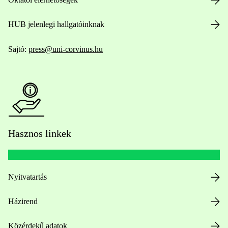
HUB jelenlegi hallgatóinknak
Sajtó:
press@uni-corvinus.hu
Hasznos linkek
Nyitvatartás
Házirend
Közérdekű adatok