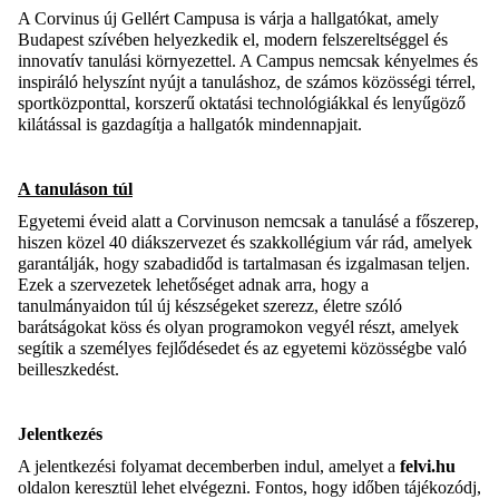
A Corvinus új Gellért Campusa is várja a hallgatókat, amely
Budapest szívében helyezkedik el, modern felszereltséggel és
innovatív tanulási környezettel. A Campus nemcsak kényelmes és
inspiráló helyszínt nyújt a tanuláshoz, de számos közösségi térrel,
sportközponttal, korszerű oktatási technológiákkal és lenyűgöző
kilátással is gazdagítja a hallgatók mindennapjait.
A tanuláson túl
Egyetemi éveid alatt a Corvinuson nemcsak a tanulásé a főszerep,
hiszen közel 40 diákszervezet és szakkollégium vár rád, amelyek
garantálják, hogy szabadidőd is tartalmasan és izgalmasan teljen.
Ezek a szervezetek lehetőséget adnak arra, hogy a
tanulmányaidon túl új készségeket szerezz, életre szóló
barátságokat köss és olyan programokon vegyél részt, amelyek
segítik a személyes fejlődésedet és az egyetemi közösségbe való
beilleszkedést.
Jelentkezés
A jelentkezési folyamat decemberben indul, amelyet a
felvi.hu
oldalon keresztül lehet elvégezni. Fontos, hogy időben tájékozódj,