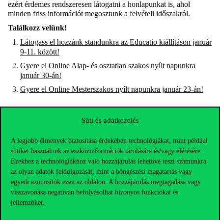
ezért érdemes rendszeresen látogatni a honlapunkat is, ahol
minden friss információt megosztunk a felvételi időszakról.
Találkozz velünk!
Látogass el hozzánk standunkra az Educatio kiállításon január
9-11. között!
Gyere el Online Alap- és osztatlan szakos nyílt napunkra
január 30-án!
Gyere el Online Mesterszakos nyílt napunkra január 23-án!
Süti és adatkezelés
A legjobb élmények biztosítása érdekében technológiákat, mint például
sütiket használunk az eszközinformációk tárolására és/vagy elérésére.
Ezekhez a technológiákhoz való hozzájárulás lehetővé teszi számunkra
az olyan adatok feldolgozását, mint a böngészési magatartás vagy
egyedi azonosítók ezen az oldalon. A hozzájárulás megtagadása vagy
visszavonása negatívan befolyásolhat bizonyos funkciókat és
jellemzőket.