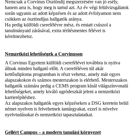
Nemcsak a Corvinus Ösztöndíj megszerzésére van jó esély,
hanem arra is, hogy meg is tartsd azt. Az év végi felülvizsgálatok
során ugyanis az adott képzésen és az adott évfolyamon nem
csökken az ösztöndíjas hallgatók aránya.
Ha pedig külföldi cserefélévre mész, és emiatt csúszol a
tanulmányaid zárásával, extra térítésmentes félévet is
kérelmezhetsz.
Nemzetközi lehetőségek a Corvinuson
A Corvinus Egyetem külföldi cserefélévei továbbra is nyitva
állnak minden hallgató előtt. A csereféléven túl akár
kettősdiploma programban is részt vehetsz, amely már egyes
alapszakokon és számos mesterszakon is elérhető. Mesterszakos
hallgatók számára pedig a CEMS program kínál világszínvonalú
lehetőségeket, amely kiváló ugródeszkát jelent a nemzetközi
karrierépítéshez.
Az alapszakos hallgatók egyes képzéseken a DSG keretein belül
német nyelven is felvehetnek tantárgyakat, ezzel is növelve
nyelvtudásukat és nemzetközi tapasztalataikat.
Gellért Campus – a modern tanulási környezet