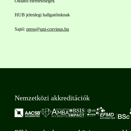
Oktatói elérhetőségek
HUB jelenlegi hallgatóinknak
Sajtó:
press@uni-corvinus.hu
Nemzetközi akkreditációk