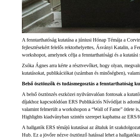
A fenntarthatóság kutatása a júniusi Hónap Témája a Corvi
fejlesztésekért felelős rektorhelyettes, Ásványi Katalin, a 
workshopot, amelynek célja a fenntarthatósági és a kutatási 
Zsóka Ágnes arra kérte a résztvevőket, hogy olyan, megval
kutatásokat, publikációkat (számban és minőségben), valamin
Belső ösztönzők és tudásmegosztás a fenntarthatóság ku
A belső ösztönzés eszközei nyilvánvalóan fontosak a kutat
díjakhoz kapcsolódóan ERS Publikációs Nívódíjat is adomá
valamint felmerült a workshopon a “Wall of Fame” ötlete i
Highlights kiadványban szintén szerepet kaphatna az ERS/fe
A hallgatók ERS témájú kutatásai az általuk írt szakdolgo
Hub. Ez a jövőre nézve ösztönző hatással lehet a hallgatókr