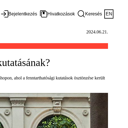
Bejelentkezés
Hivatkozások
Keresés
EN
2024.06.21.
kutatásának?
hopon, ahol a fenntarthatósági kutatások ösztönzése került