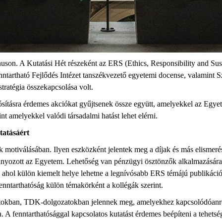
nuson. A Kutatási Hét részeként az ERS (Ethics, Responsibility and Su
Fenntartható Fejlődés Intézet tanszékvezető egyetemi docense, valamint 
stratégia összekapcsolása volt.
ósításra érdemes akciókat gyűjtsenek össze együtt, amelyekkel az Egy
t amelyekkel valódi társadalmi hatást lehet elérni.
tatásáért
ók motiválásában. Ilyen eszközként jelentek meg a díjak és más elisme
nyozott az Egyetem. Lehetőség van pénzügyi ösztönzők alkalmazására,
s, ahol külön kiemelt helye lehetne a legnívósabb ERS témájú publik
nntarthatóság külön témakörként a kollégák szerint.
zatokban, TDK-dolgozatokban jelennek meg, amelyekhez kapcsolódóanre a
a. A fenntarthatósággal kapcsolatos kutatást érdemes beépíteni a tehets