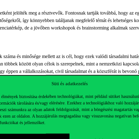
ületként jelölték meg a résztvevők. Fontosnak tartják továbbá, hogy az
őségekről, így könnyebben találjanak megfelelő témát és lehetséges kon
enciatérkép, de a jövőben workshopok és brainstorming alkalmak szerve
 száma és minősége mellett az is cél, hogy ezek valódi társadalmi hatá
ban többek között olyan célok is szerepelnek, mint a nemzetközi kapcsol
y éppen a vállalkozásokat, civil társadalmat és a közszférát is bevonó
lényeges szempont, hogy a civil partnerek és a nagyvállalatok mellett m
Süti és adatkezelés
adalmi hatás közvetlenebb. Az együttműködések erősítésében emellett f
a szélesebb nyilvánosság számára is, akár médiaszerepléseken kereszt
 élmények biztosítása érdekében technológiákat, mint például sütiket használun
ormációk tárolására és/vagy elérésére. Ezekhez a technológiákhoz való hozzájár
át hitelességünk is fontos szempont, hogy mi magunk, mint kutatók va
teszi számunkra az olyan adatok feldolgozását, mint a böngészési magatartás va
k kiszámítása és csökkentése, valamint a tudományos konferenciákra val
k ezen az oldalon. A hozzájárulás megtagadása vagy visszavonása negatívan bef
kell tenni, az egyetem szervezeti egységei és a hallgatók aktív bevonásá
funkciókat és jellemzőket.
 alternatív kutatási módszerek használatát, melyek a hagyományos móds