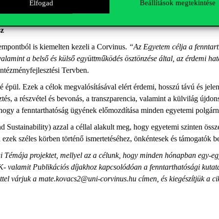
 részvételi akciókutatás, melynek a megvalósulása már önmagában is va
Elfogad
Beállítások megtekintése
sz
zempontból is kiemelten kezeli a Corvinus.
“Az Egyetem célja a fenntar
 valamint a belső és külső együttműködés ösztönzése által, az érdemi hat
Intézményfejlesztési Tervben.
é épül. Ezek a célok megvalósításával elért érdemi, hosszú távú és jelent
tés, a részvétel és bevonás, a transzparencia, valamint a külvilág újdon
, hogy a fenntarthatóság ügyének előmozdítása minden egyetemi polgárna
Sustainability) azzal a céllal alakult meg, hogy egyetemi szinten össz
on ezek széles körben történő ismertetéséhez, önkéntesek és támogatók 
 Témája projektet, mellyel az a célunk, hogy minden hónapban egy-eg
- valamit Publikációs díjakhoz kapcsolódóan a fenntarthatósági kutat
ettel várjuk a mate.kovacs2@uni-corvinus.hu címen, és kiegészítjük a c