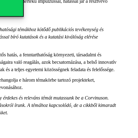
lamilyen mértékű impulzussal, hatással jár a résztvevő
thatósági témákhoz kötődő publikációs tevékenység és
ással bíró kutatások és a kutatási kiválóság elérése
ős hatás, a fenntarthatóság környezeti, társadalmi és
ságaira való reagálás, azok becsatornázása, a belső innovatív
k és a teljes egyetemi közösségnek feladata és felelőssége.
ehangolja e három témakörbe tartozó projekteket,
bevonásához.
y érdekes és releváns témát mutassunk be a Corvinuson.
ásokról írunk. A témához kapcsolódó, de a cikkből kimaradt
ikket.