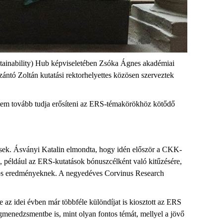
stainability) Hub képviseletében Zsóka Ágnes akadémiai
Szántó Zoltán kutatási rektorhelyettes közösen szerveztek
etem tovább tudja erősíteni az ERS-témakörökhöz kötődő
rések. Ásványi Katalin elmondta, hogy idén először a CKK-
 például az ERS-kutatások bónuszcélként való kitűzésére,
ációs eredményeknek. A negyedéves Corvinus Research
z idei évben már többféle különdíjat is kiosztott az ERS
égmenedzsmentbe is, mint olyan fontos témát, mellyel a jövő