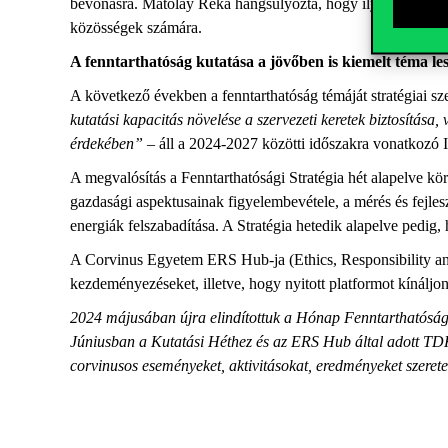
bevonásra. Matolay Réka hangsúlyozta, hogy ilyen például a
közösségek számára.
A fenntarthatóság kutatása a jövőben is kiemelt téma le
A következő években a fenntarthatóság témáját stratégiai s
kutatási kapacitás növelése a szervezeti keretek biztosítása,
érdekében”
– áll a 2024-2027 közötti időszakra vonatkozó 
A megvalósítás a Fenntarthatósági Stratégia hét alapelve kör
gazdasági aspektusainak figyelembevétele, a mérés és fejlesz
energiák felszabadítása. A Stratégia hetedik alapelve pedig
A Corvinus Egyetem ERS Hub-ja (Ethics, Responsibility and 
kezdeményezéseket, illetve, hogy nyitott platformot kínálj
2024 májusában újra elindítottuk a Hónap Fenntarthatósági
Júniusban a Kutatási Héthez és az ERS Hub által adott TDK
corvinusos eseményeket, aktivitásokat, eredményeket szeret