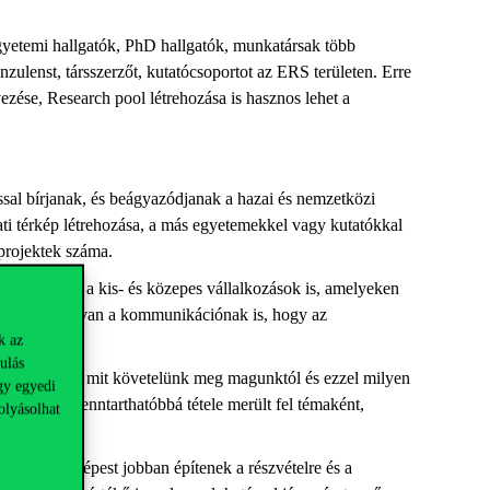
 egyetemi hallgatók, PhD hallgatók, munkatársak több
zulenst, társszerzőt, kutatócsoportot az ERS területen. Erre
zése, Research pool létrehozása is hasznos lehet a
ssal bírjanak, és beágyazódjanak a hazai és nemzetközi
ati térkép létrehozása, a más egyetemekkel vagy kutatókkal
 projektek száma.
egjelenjenek a kis- és közepes vállalkozások is, amelyeken
ontos szerepe van a kommunikációnak is, hogy az
ül.
k az
ulás
gy az egyetem mit követelünk meg magunktól és ezzel milyen
gy egyedi
ó utazás fenntarthatóbbá tétele merült fel témaként,
olyásolhat
val.
zerekhez képest jobban építenek a részvételre és a